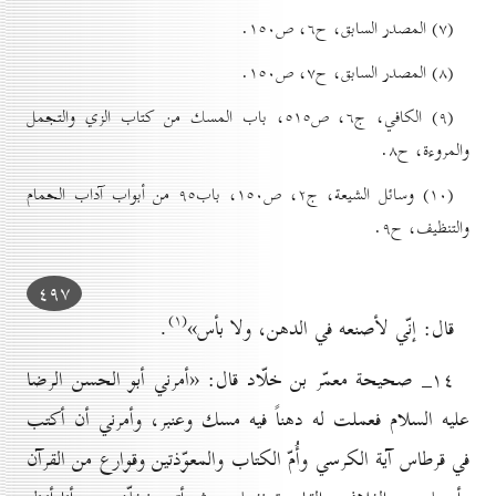
(۷) المصدر السابق، ح٦، ص۱٥٠.
(۸) المصدر السابق، ح۷، ص۱٥٠.
(۹) الکافي، ج٦، ص٥۱٥، باب المسك من کتاب الزي والتجمل
والمروءة، ح۸.
(۱٠) وسائل الشيعة، ج۲، ص۱٥٠، باب۹٥ من أبواب آداب الحمام
والتنظیف، ح۹.
٤۹۷
(۱)
قال: إنّي لأصنعه في الدهن، ولا بأس»
.
۱٤_ صحيحة معمّر بن خلّاد قال: «أمرني أبو الحسن الرضا
عليه السلام فعملت له دهناً فيه مسك وعنبر، وأمرني أن أكتب
في قرطاس آية الكرسي وأُمّ الكتاب والمعوّذتين وقوارع من القرآن