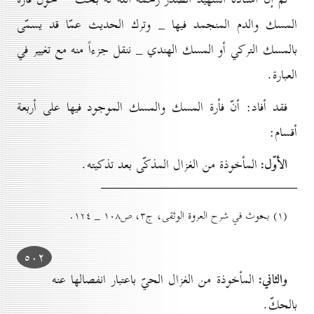
المسك والدم المنجمد فيها _ وترك الحديث عمّا قد يسمّى
بالمسك التركي أو المسك الهندي _ ننقل جزءاً منه مع تغيير في
العبارة.
فقد أفاد: أنّ فأرة المسك والمسك الموجود فيها على أربعة
أقسام:
الأوّل:
المأخوذة من الغزال المذكّى بعد تذكيته.
(۱) بحوث في شرح العروة الوثقى، ج۳، ص۱٠۸ _ ۱۲٤.
٥٠۲
والثاني:
المأخوذة من الغزال الحيّ باعتبار انفصالها عنه
بالحكّ.