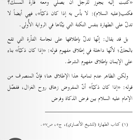
«كتبت إليه يجوز للرجل أن يصلّي ومعه فأرة المسك؟
فكتب(عليه السلام): لا بأس به إذا كان ذكيّاً»، فهي أيضاً لا
تدلّ على الطهارة بنفس النكتة التي بيّنّاها في الرواية الأُولى.
بل قد يقال: إنّها تدلّ بإطلاقها على نجاسة الفأرة التي تقع
بالحكّ؛ لأنّها داخلة في إطلاق مفهوم قوله: «إذا كان ذكيّاً» بناء
على الإيمان بإطلاق مفهوم الشرط.
ولكن الظاهر عدم تمامية هذا الإطلاق هنا؛ فإنّ المنصرف من
قوله: «إذا كان ذكيّاً» أنّ المفروض زهاق روح الغزال، ففصّل
الإمام عليه السلام بين فرض الذكاة وفرض
(۱) كتاب الطهارة (للشيخ الأنصاري)، ج٥، ص٥۷.