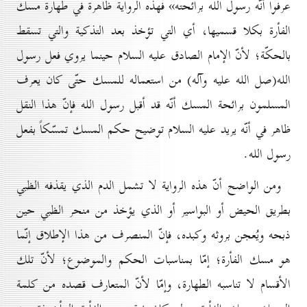
عرفوا أنّه رسول الله برائحته» فهذه الرواية ظاهرة في طهارة مسك
الفأرة بكلا قسميها، أي التي تؤخذ بعد التذكية والتي تسقط
بالحكّة؛ لأنّ الإمام الصادق عليه السلام حينما يروي فعل رسول
الله(صل الله عليه وآله) من استعماله للمسك حتّى كان يعرف
المسلمون برائحة المسك أنّه قد أقبل رسول الله فإنّ هذا النقل
ظاهر في أنّه يريد عليه السلام توضيح حكم المسك تمسّكاً بفعل
رسول الله.
ومن الواضح أنّ هذه الرواية لا تشمل الدم الذي يقذفه الظبي
بطريق الحيض أو البواسير أو الذي يؤخذ من منحر الظبي حين
ذبحه ويُعجن بروثه وكبده، فإنّ المنصرف من هذا الإطلاق إنّما
هو مسك الفأرة؛ إمّا بمناسبات الحكم والموضوع؛ لأنّ تلك
الأقسام لا تناسبه الطهارة، وإمّا لأنّ المتعارف قصده من كلمة