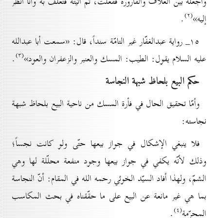
وأجعله بين الغلاف والقارورة ففعلت، ثم أتيته فتغلّف به وأنا أنظر
(۲)
إليه»
.
۱٥_ رواية عبدالغفّار غير التامّة سنداً، قال: «سمعت أبا عبدالله
(۳)
عليه السلام يقول: الطيب: المسك والعنبر والزعفران والعود»
.
حکم البيع بلحاظ شبهة النجاسة
وأمّا تحقيق الحال في فأرة المسك من ناحية البيع بلحاظ شبهة
نجاسته:
فلا ينبغي الإشكال في جواز بيعها حتّى ولو كانت نجساً؛
وذلك لأنّه يكفي في جواز بيعها وجود منفعة محلّلة لها وهي
الشمّ، ولهذا أفاد السيّد الخوئي رحمه الله في المقام: أنّ النجاسة
بما هي غير مانعة عن البيع على ما حقّقناه في بحث المكاسب
(٤)
المحرّمة
.