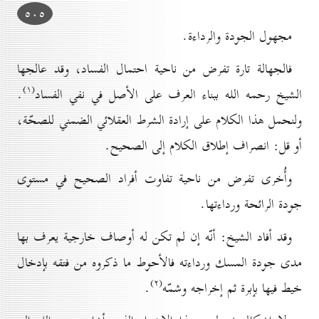
٥٠٥
مجهول الجودة والرداءة.
فالجهالة تارة تفرض من ناحية احتمال الفساد، وقد عالجها
(۱)
الشيخ رحمه الله ببناء العرف على الأصل في نفي الفساد
.
ولنحمل هذا الكلام على إرادة الشرط العقلائي الضمني للصحّة،
أو قل: انصراف إطلاق الكلام إلى الصحيح.
وأُخرى تفرض من ناحية تفاوت أفراد الصحيح في مستوى
جودة الرائحة ورداءتها.
وقد أفاد الشيخ: أنّه إن لم تكن له أوصاف خارجية يعرف بها
مدى جودة المسك ورداءته فالأحوط ما ذكروه من فتقه بإدخال
(۲)
خيط فيها بإبرة ثم إخراجه وشمّه
.