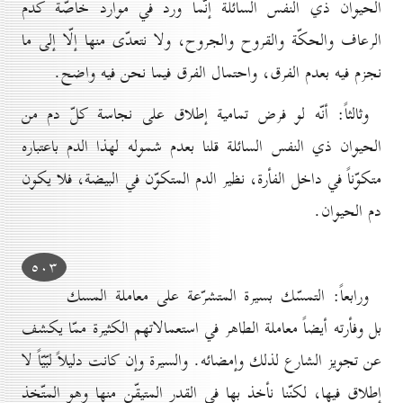
الحيوان ذي النفس السائلة إنّما ورد في موارد خاصّة كدم
الرعاف والحكّة والقروح والجروح، ولا نتعدّى منها إلّا إلى ما
نجزم فيه بعدم الفرق، واحتمال الفرق فيما نحن فيه واضح.
وثالثاً: أنّه لو فرض تمامية إطلاق على نجاسة كلّ دم من
الحيوان ذي النفس السائلة قلنا بعدم شموله لهذا الدم باعتباره
متكوّناً في داخل الفأرة، نظير الدم المتكوّن في البيضة، فلا يكون
دم الحيوان.
٥٠۳
ورابعاً: التمسّك بسيرة المتشرّعة على معاملة المسك
بل وفأرته أيضاً معاملة الطاهر في استعمالاتهم الكثيرة ممّا يكشف
عن تجويز الشارع لذلك وإمضائه. والسيرة وإن كانت دليلاً لبّيّاً لا
إطلاق فيها، لكنّنا نأخذ بها في القدر المتيقّن منها وهو المتّخذ