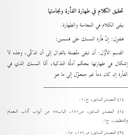
تحقيق الکلام في طهارة الفأرة ونجاستها
يبقى الكلام في النجاسة والطهارة.
فنقول: إنّ فأرة المسك على قسمين:
القسم الأوّل: أن تبقى متّصلة بالغزال إلى أن تذكّى، وهذه لا
إشكال في طهارتها بحكم أدلّة التذكية، أمّا المسك الذي في
الفأرة إن كان دماً غير متحوّل إلى ما هو
(۱) المصدر السابق، ح۱٠.
(۲) المصدر السابق، ص۱٥۱، الباب۹۷ من أبواب آداب الحمام
والتنظيف، ح۱.
(۳) المصدر السابق، ص۱٥۲، ح۲.