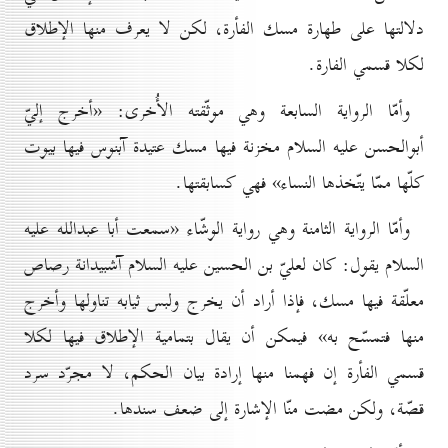
دلالتها على طهارة مسك الفأرة، لكن لا يعرف منها الإطلاق
لكلا قسمي الفارة.
وأمّا الرواية السابعة وهي موثّقته الأُخرى: «أخرج إليّ
أبوالحسن عليه السلام مخزنة فيها مسك عتيدة آبنوس فيها بيوت
كلّها ممّا يتّخذها النساء» فهي كسابقتها.
وأمّا الرواية الثامنة وهي رواية الوشّاء «سمعت أبا عبدالله عليه
السلام يقول: كان لعليّ بن الحسين عليه السلام آشبيدانة رصاص
معلّقة فيها مسك، فإذا أراد أن يخرج ولبس ثيابه تناولها وأخرج
منها فتمسّح به» فيمكن أن يقال بتمامية الإطلاق فيها لكلا
قسمي الفأرة إن فهمنا منها إرادة بيان الحكم، لا مجرّد سرد
قصّة، ولكن مضت منّا الإشارة إلى ضعف سندها.