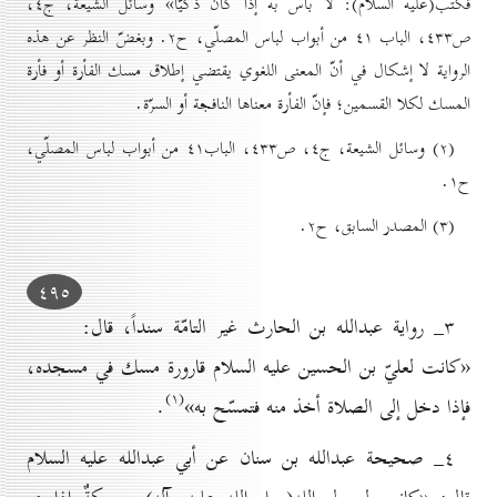
فكتب(عليه السلام): لا بأس به إذا كان ذكيّاً» وسائل الشيعة، ج٤،
ص٤۳۳، الباب ٤۱ من أبواب لباس المصلّي، ح۲. وبغضّ النظر عن هذه
الرواية لا إشكال في أنّ المعنى اللغوي يقتضي إطلاق مسك الفأرة أو فأرة
المسك لكلا القسمين؛ فإنّ الفأرة معناها النافجة أو السرّة.
(۲) وسائل الشيعة، ج٤، ص٤۳۳، الباب٤۱ من أبواب لباس المصلّي،
ح۱.
(۳) المصدر السابق، ح۲.
٤۹٥
۳_ رواية عبدالله بن الحارث غير التامّة سنداً، قال:
«كانت لعليّ بن الحسين عليه السلام قارورة مسك في مسجده،
(۱)
فإذا دخل إلى الصلاة أخذ منه فتمسّح به»
.
٤_ صحيحة عبدالله بن سنان عن أبي عبدالله عليه السلام