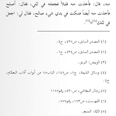
منه، قال: فأخذت منه قليلاً فجعلته في لبّتي، فقال: أصلح
فأخذت منه أيضاً فمكث في يدي شيء صالح، فقال لي: اجعل
(۹)
(۸)
في لبّتك
»
.
(۱) المصدر السابق، ص٤۳٥، ح٤.
(۲) المصدر السابق، ص٤۳٤، ح۱.
(۳) الوبيص: البريق.
(٤) وسائل الشيعة، ج۲، ص۱٤۹، الباب۹٥ من أبواب آداب الحمّام،
ح٤.
(٥) رجال النجاشي، ص٤۳٠، رقم۱۱٥٥
(٦) الفهرست، ص۱۷۳، رقم۷٥۷.
(۷) اللبّة: المنحر.