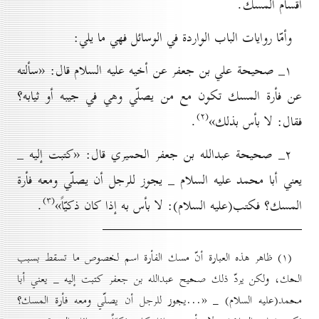
أقسام المسك.
وأمّا روايات الباب الواردة في الوسائل فهي ما يلي:
۱_ صحيحة علي بن جعفر عن أخيه عليه السلام قال: «سألته
عن فأرة المسك تكون مع من يصلّي وهي في جيبه أو ثيابه؟
(۲)
فقال: لا بأس بذلك»
.
۲_ صحيحة عبدالله بن جعفر الحميري قال: «كتبت إليه _
يعني أبا محمد عليه السلام _ يجوز للرجل أن يصلّي ومعه فأرة
(۳)
المسك؟ فكتب(عليه السلام): لا بأس به إذا كان ذكيّاً»
.
(۱) ظاهر هذه العبارة أنّ مسك الفأرة اسم لخصوص ما تسقط بسبب
الحك، ولكن يردّ ذلك صحيح عبدالله بن جعفر كتبت إليه _ يعني أبا
محمد(عليه السلام) _ «...يجوز للرجل أن يصلّي ومعه فأرة المسك؟