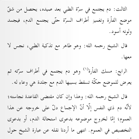
الثالث: دم يجتمع في سرّة الظبي بعد صيده، يحصل من شقّ
موضع الفأرة وتغميز أطراف السرّة حتّى يجتمع الدم، فيجمد
ولونه أسود.
قال الشيخ رحمه الله: وهو طاهر مع تذكية الظبي، نجس لا
معها.
(۱)
الرابع: مسك الفأرة
وهو دم يجتمع في أطراف سرّته ثم
يعرض للموضع حكّة تسقط بسببها الدم مع جلدة هي وعاء له.
قال الشيخ رحمه الله: وهذا وإن كان مقتضى القاعدة نجاسته؛
لأنّه دم ذي النفس إلّا أنّ الإجماع دلّ على خروجه عن هذا
العموم؛ إمّا لخروج موضوعه بدعوى استحالة الدم، أو بدعوى
التخصيص في العموم. انتهى ما أردنا نقله عن عبارة الشيخ حول