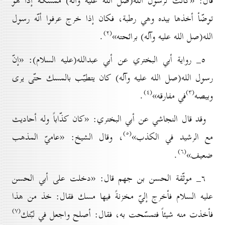
قال: «كانت لرسول الله(صل الله عليه وآله) ممسكةٌ إذا هو
توضّأ أخذها بيده وهي رطبة، فكان إذا خرج عرفوا أنّه رسول
(۲)
الله(صل الله عليه وآله) برائحته»
.
٥_ رواية أبي البختري عن أبي عبدالله(عليه السلام): «إنّ
رسول الله(صل الله عليه وآله) كان يتطيّب بالمسك حتّى يرى
(٤)
(۳)
وبيصه
في مفارقه»
.
وقد قال النجاشي عن أبي البختري: «كان كذّاباً وله أحاديث
(٥)
مع الرشيد في الكذب»
، وقال الشيخ: «عاميّ المذهب
(٦)
ضعيف»
.
٦_ موثّقة الحسن بن جهم قال: «دخلت على أبي الحسن
عليه السلام فأخرج إليّ مخزنةً فيها مسك فقال: خذ من هذا
(۷)
فأخذت منه شيئاً فتمسّحت به، فقال: أصلح واجعل في لبّتك