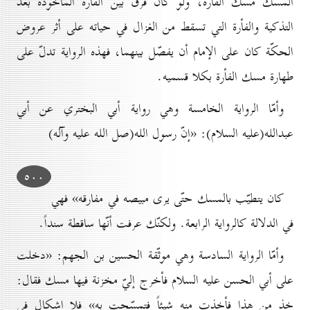
المسك مسك الفأرة، ولو كان فرق بين الفأرة المأخوذة بعد
التذكية والفأرة التي تسقط من الغزال في حياته على أثر عروض
الحكّة كان على الإمام أن يفصّل بينهما، فهذه الرواية تدلّ على
طهارة مسك الفأرة بكلا قسميه.
وأمّا الرواية الخامسة وهي رواية أبي البختري عن أبي
عبدالله(عليه السلام): «إنّ رسول الله(صل الله عليه وآله)
٥٠٠
كان يتطيّب بالمسك حتّى يرى مبيصه في مفارقه» فهي
في الدلالة كالرواية الرابعة. ولكنّك عرفت أنّها ساقطة سنداً.
وأمّا الرواية السادسة وهي موثّقة الحسين بن الجهم: «دخلت
على أبي الحسن عليه السلام فأخرج إليّ مخزنة فيها مسك فقال:
خذ من هذا فأخذت منه شيئاً فتمسّحت به» فلا إشكال في