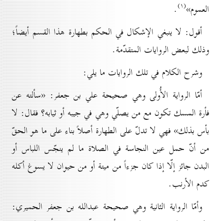
(۱)
العموم»
.
أقول: لا ينبغي الإشكال في الحكم بطهارة هذا القسم أيضاً؛
وذلك لبعض الروايات المتقدّمة.
وشرح الكلام في تلك الروايات ما يلي:
أمّا الرواية الأُولى وهي صحيحة علي بن جعفر: «سألته عن
فأرة المسك تكون مع من يصلّي وهي في جيبه أو ثيابه؟ فقال: لا
بأس بذلك» فهي لا تدلّ على الطهارة أصلاً بناء على ما هو الحقّ
من أنّ حمل عين النجاسة في الصلاة ما لم ينجّس اللباس أو
البدن جائز إلّا إذا كان جزءاً من ميتة أو من حيوان لا يسوغ أكله
كدم الأرنب.
وأمّا الرواية الثانية وهي صحيحة عبدالله بن جعفر الحميري: