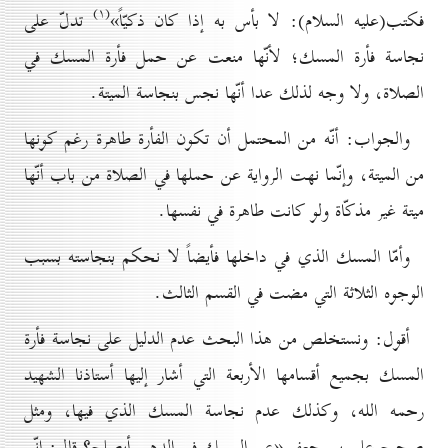
(۱)
فكتب(عليه السلام): لا بأس به إذا كان ذكيّاً»
تدلّ على
نجاسة فأرة المسك؛ لأنّها منعت عن حمل فأرة المسك في
الصلاة، ولا وجه لذلك عدا أنّها نجس بنجاسة الميتة.
والجواب: أنّه من المحتمل أن تكون الفأرة طاهرة رغم كونها
من الميتة، وإنّما نهت الرواية عن حملها في الصلاة من باب أنّها
ميتة غير مذكّاة ولو كانت طاهرة في نفسها.
وأمّا المسك الذي في داخلها فأيضاً لا نحكم بنجاسته بسبب
الوجوه الثلاثة التي مضت في القسم الثالث.
أقول: ونستخلص من هذا البحث عدم الدليل على نجاسة فأرة
المسك بجميع أقسامها الأربعة التي أشار إليها أستاذنا الشهيد
رحمه الله، وكذلك عدم نجاسة المسك الذي فيها، ومثل
صحيح علي بن جعفر «عن المسك في الدهن أيصلح؟ قال: إنّي