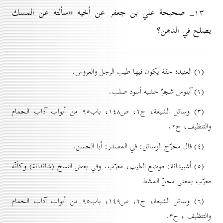
۱۳_ صحيحة علي بن جعفر عن أخيه «سألته عن المسك
يصلح في الدهن؟
(۱) العتيدة حقة يکون فيها طيب الرجل والعروس.
(۲) آبنوس شجرٌ خشبه أسود صلب.
(۳) وسائل الشيعة، ج۲، ص۱٤۸، باب۹٥ من أبواب آداب الحمام
والتنظیف، ح۲.
(٤) قال مخرّج الوسائل: في المصدر: أبا الحسن.
(٥) أشبیدانة: موضع الطيب، معرّب. وفي بعض النسخ (شاندانة) وکأنّه
معرّب بمعنی محلّ المشط
(٦) وسائل الشيعة، ج۲، ص۱٤۹، باب۹٥ من أبواب آداب الحمام
والتنظیف ، ح۳.