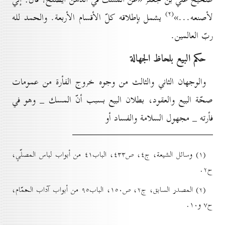
(۲)
لأصنعه...»
يشمل بإطلاقه كلّ الأقسام الأربعة. والحمد لله
ربّ العالمين.
حکم البيع بلحاظ الجهالة
والوجهان الثاني والثالث من وجوه خروج الفأرة من عمومات
صحّة البيع والعقود، بطلان البيع بسبب أنّ المسك _ وهو في
فأرته _ مجهول السلامة والفساد أو
(۱) وسائل الشيعة، ج٤، ص٤۳۳، الباب٤۱ من أبواب لباس المصلّي،
ح۲.
(۲) المصدر السابق، ج۲، ص۱٥٠، الباب۹٥ من أبواب آداب الحمّام،
ح۷ و۱٠.