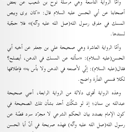
وأمّا الرواية التاسعة وهي مرسلة نوح بن شعيب عن بعض
أصحابنا عن أبي الحسن عليه السلام قال: «كان يرى وبيص
المسك في مفرق رسول الله(صل الله عليه وآله)» فلا حجّية
لسندها.
وأمّا الرواية العاشرة وهي صحيحة علي بن جعفر عن أخيه أبي
الحسن(عليه السلام): «سألته عن المسك في الدهن، أيصلح؟
فقال(عليه السلام): إنّي لأصنعه في الدهن ولا بأس به» فإطلاقها
لكلا قسمي الفأرة واضح.
وهذه الرواية أقوى دلالة من الرواية الرابعة، أعني صحيحة
عبدالله بن سنان؛ إذ لو شكّك أحد بشأن تلك الصحيحة في
كون الإمام بصدد بيان الحكم الشرعي لا مجرّد سرد قصّة عن
رسول الله(صل الله عليه وآله) فهذه صريحة في أنّ أبا الحسن