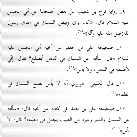
۹_ رواية نوح بن شعيب عن بعض أصحابنا عن أبي الحسن
عليه السلام قال: «كان يرى وبيص المسك في مفرق رسول
(۷)
الله(صل الله عليه وآله)»
.
۱٠_ صحيحة علي بن جعفر عن أخيه أبي الحسن عليه
السلام «قال: سألته عن المسك في الدهن أيصلح؟ فقال: إنّي
(۸)
لأصنعه في الدهن، ولا بأس»
.
۱۱_ قال الكليني: «وروي أنّه لا بأس بصنع المسك في
(۹)
الطعام»
.
۱۲_ صحيحة علي بن جعفر في كتابه عن أخيه قال: «سألته
عن المسك والعنبر وغيره من الطيب يجعل في الطعام؟ قال: لا
(۱٠)
بأس»
.