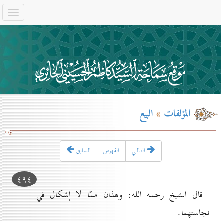
المؤلفات
»
البيع
التـالـي
الفهرس
السابق
٤۹٤
قال الشيخ رحمه الله: وهذان ممّا لا إشكال في
نجاستهما.