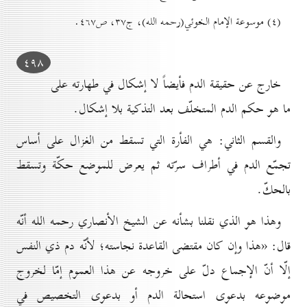
(٤) موسوعة الإمام الخوئي(رحمه الله)، ج۳۷، ص٤٦۷.
٤۹۸
خارج عن حقيقة الدم فأيضاً لا إشكال في طهارته على
ما هو حكم الدم المتخلّف بعد التذكية بلا إشكال.
والقسم الثاني: هي الفأرة التي تسقط من الغزال على أساس
تجمّع الدم في أطراف سرّته ثم يعرض للموضع حكّة وتسقط
بالحكّ.
وهذا هو الذي نقلنا بشأنه عن الشيخ الأنصاري رحمه الله أنّه
قال: «هذا وإن كان مقتضى القاعدة نجاسته؛ لأنّه دم ذي النفس
إلّا أنّ الإجماع دلّ على خروجه عن هذا العموم إمّا لخروج
موضوعه بدعوى استحالة الدم أو بدعوى التخصيص في