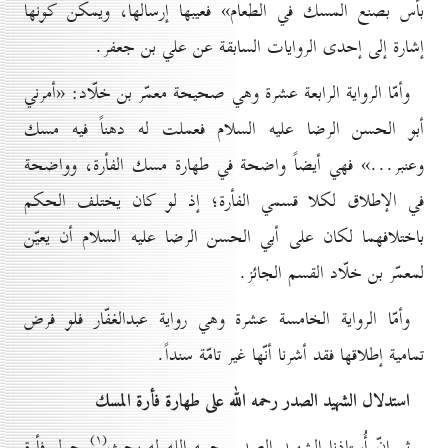
بأس بصنع المسك في الطعام» فعيبها إرسالها، ويمكن كونها
إشارة إلى إحدى الروايات السابقة عن علي بن جعفر.
وأمّا الرواية الرابعة عشرة وهي صحيحة معمّر بن خلّاد: «أمرني
أبو الحسن الرضا عليه السلام فعملت له دهناً فيه مسك
وعنبر...» فهي أيضاً واضحة في طهارة مسك الفأرة، وواضحة
في الإطلاق لكلا قسمي الفأرة؛ إذ لو كان يختلف الحكم
باختلافهما لكان على أبي الحسن الرضا عليه السلام أن يعيّن
لمعمّر بن خلّاد القسم الجائز.
وأمّا الرواية الخامسة عشرة وهي رواية عبدالغفّار فلو فرض
تمامية إطلاقها فقد أشرنا أنّها غير تامّة سنداً.
استدلال الشهيد الصدر رحمه الله علی طهارة فأرة المسك
(۱)
ثم إنّ أُستاذنا الشهيد الصدر رحمه الله له بحث
حول فأرة