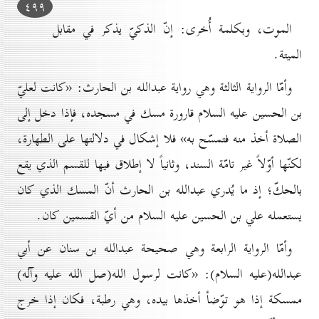
٤۹۹
الموت، وبكلمة أُخرى: إنّ الذكيّ يذكر في مقابل
الميتة.
وأمّا الرواية الثالثة وهي رواية عبدالله بن الحارث: «كانت لعليّ
بن الحسين عليه السلام قارورة مسك في مسجده، فإذا دخل إلى
الصلاة أخذ منه فتمسّح به» فلا إشكال في دلالتها على الطهارة،
لكنّها أوّلاً غير تامّة السند، وثانياً لا إطلاق فيها للقسم الذي يقع
بالحكّ؛ إذ ما يُدري عبدالله بن الحارث أنّ المسك الذي كان
يستعمله علي بن الحسين عليه السلام من أيّ القسمين كان.
وأمّا الرواية الرابعة وهي صحيحة عبدالله بن سنان عن أبي
عبدالله(عليه السلام): «كانت لرسول الله(صل الله عليه وآله)
ممسكة إذا هو توّضأ أخذها بيده، وهي رطبة، فكان إذا خرج