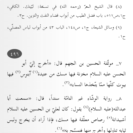
(۸) قال الشيخ الحرّ (رحمه الله) في نسخة: لبّيتك. الکافي،
ج٦‌،ص٥۱۲، باب فضل الطيب من أبواب قضاء التفث والتزین. ح۳.
(۹) وسائل الشيعة، ج۲، ص۱٤۸، الباب ٤۳ من أبواب لباس المصلّي،
ح۱.
٤۹٦
۷_ موثّقة الحسين بن الجهم قال: «أخرج إليّ أبو
(۲)
(۱)
الحسن عليه السلام مخزنة فيها مسك من عتيدة
آبنوس
فيها
(۳)
بيوت كلّها ممّا يتّخذها النساء»
.
۸_ رواية الوشّاء غير التامّة سنداً، قال: «سمعت أبا
(٤)
عبدالله(عليه السلام)
يقول: كان لعليّ بن الحسين عليه السلام
(٥)
أشبيدانة
رصاص معلّقة فيها مسك، فإذا أراد أن يخرج ولبس
(٦)
ثيابه تناولها وأخرج منها فتمسّح به»
.