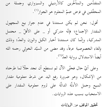
المتقدّمين والمتأخّرين كالأردبيلي والسبزواري وجملة من
(۱)
المحقّقين في فرض ضمّ المعلوم هو الجواز
.
أقول: نحن لم يكن مستندنا في عدم جواز بيع المجهول
المقدار الإجماع؛ فإنّه مدركي أو _ على الأقلّ _ محتمل
المدركية، وإنّما كان مستندنا أخبار الكيل والوزن والعدّ؛ وذلك
بإلغاء الخصوصية عرفاً، وقد مضى من السيّد الخوئي رحمه الله
(۲)
أيضاً الاستدلال برواية العدّ
.
وعلى أيّ حال فحتّى الآن لم نستطع أن نجد حلّاً لما طرحناه
من الإشكال، وهو ضرورة رفع اليد عن شرط معلومية مقدار
المبيع وحمل الأدلّة الدالّة على لزوم معلومية المقدار على
الاستحباب بسبب هذه الروايات.
تحقيق الموقف من الروايات