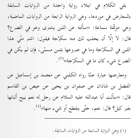
بقي الكلام في ابتلاء رواية واحدة من الروايات السابقة
بالمعارض في موردها، وهي الرواية الرابعة من الروايات الماضية،
وهي موثّقة سماعة: «سألته عن اللبن يشترى وهو في الضرع؟
قال: لا إلّا أن يحلب لك منه سكرّجة فيقول: اشتر منّي هذا
اللبن في السكرّجة وما في ضروعها بثمن مسمّى، فإن لم يكن في
(۳)
الضرع شيء كان ما في السكرّجة»
.
ومعارضها عبارة عمّا رواه الكليني عن محمد بن إسماعيل عن
الفضل بن شاذان عن صفوان بن يحيى عن عيص بن القاسم
قال: «سألت أبا عبدالله عليه السلام عن رجل له نعم يبيع ألبانها
(٤)
بغير كيل؟ قال: نعم، حتّى ينقطع أو شيء منها»
.
(۱) وهي الرواية السابعة من الروايات السابقة.