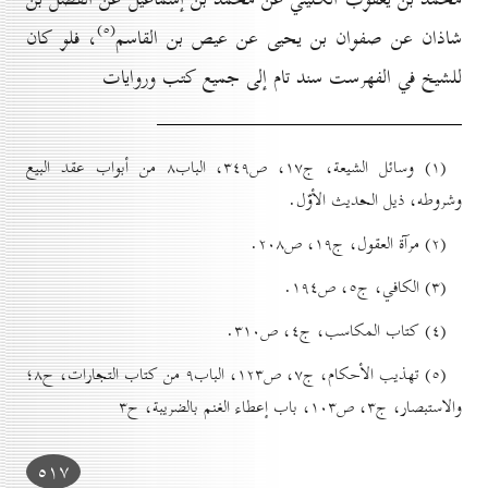
(٥)
شاذان عن صفوان بن يحيى عن عيص بن القاسم
، فلو كان
للشيخ في الفهرست سند تام إلى جميع كتب وروايات
(۱) وسائل الشيعة، ج۱۷، ص۳٤۹، الباب۸ من أبواب عقد البيع
وشروطه، ذيل الحدیث الأوّل.
(۲) مرآة العقول، ج۱۹، ص۲٠۸.
(۳) الکافي، ج٥، ص۱۹٤.
(٤) کتاب المكاسب، ج٤، ص۳۱٠.
(٥) تهذيب الأحکام، ج۷، ص۱۲۳، الباب۹ من کتاب التجارات، ح۸؛
والاستبصار، ج۳، ص۱٠۳، باب إعطاء الغنم بالضريبة، ح۳
٥۱۷