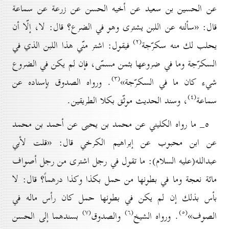
عن الحسين بن سعيد عن أخيه الحسن عن زرعة عن سماعة
قال: «سألته عن اللبن يشتری وهو في الضرع؟ قال: لا، إلّا أن
(۲)
يحلب لك منه سكرّجة
فيقول: اشتر منّي هذا اللبن الذي في
السكرّجة وما في ضروعها بثمن مسمّى، فإن لم يكن في الضروع
(۳)
شيء كان ما في السكرّجة»
. ورواه الصدوق بإسناده عن
(٤)
سماعة
، وسند الحديث موثّق بكلا الطريقين.
٥_ ما رواه الكليني عن محمد بن يحيى عن أحمد بن محمد
عن ابن محبوب عن إبراهيم الكرخي قال: «قلت لأبي
عبدالله(عليه السلام): ما تقول في رجل اشترى من رجل أصواف
مائة نعجة وما في بطونها من حمل بكذا وكذا درهماً؟ قال: لا
بأس بذلك إن لم يكن في بطونها حمل كان رأس ماله في
(۷)
(٦)
(٥)
الصوف»
. ورواه الشيخ
والصدوق
بسندهما إلى الحسن