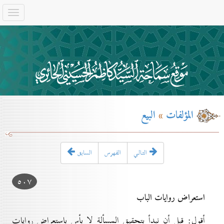
المؤلفات
»
البيع
التـالـي
الفهرس
السابق
٥٠۷
استعراض روايات الباب
أقول: قبل أن نبدأ بتحقيق المسألة لا بأس باستعراض روايات