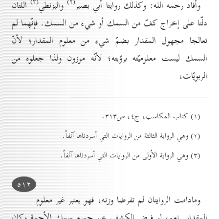
(۳)
(۲)
وأفاد رحمه الله: وكذلك روايتا أبي بصير
والبزنطي
اللتان
دلّتا على إخراج كفّ من السمك أو شيء من السمك. فإنّهما لم
تعالجا مجهول المقدار بضمّ شيء من معلوم المقدار؛ لأنّ
السمك ليست معلوميّته برؤيته؛ لأنّه موزون ولذا جعلوه من
الربويّات،
(۱) کتاب المكاسب، ج٤، ص۳۱۳.
(۲) وهي الرواية الثالثة من الروايات التي أسردناها آنفاً.
(۳) وهي الرواية الاُولى من الروايات التي أسردناها آنفاً.
٥۱۲
ومادامت الروايتان لم تفرضا وزنه، فهو يعتبر غير معلوم
المقدار. نعم، لو فرض الكشف عن جميع سمك الأجمة وكان