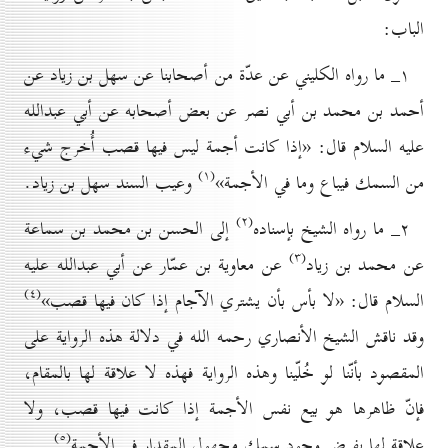
الباب:
۱_ ما رواه الكليني عن عدّة من أصحابنا عن سهل بن زياد عن
أحمد بن محمد بن أبي نصر عن بعض أصحابه عن أبي عبدالله
عليه السلام قال: «إذا كانت أجمة ليس فيها قصب أُخرج شيء
(۱)
من السمك فيباع وما في الأجمة»
وعيب السند سهل بن زياد.
(۲)
۲_ ما رواه الشيخ بإسناده
إلى الحسن بن محمد بن سماعة
(۳)
عن محمد بن زياد
عن معاوية بن عمّار عن أبي عبدالله عليه
(٤)
السلام قال: «لا بأس بأن يشتري الآجام إذا كان فيها قصب»
وقد ناقش الشيخ الأنصاري رحمه الله في دلالة هذه الرواية على
المقصود بأنّنا لو خُلّينا وهذه الرواية فهذه لا علاقة لها بالمقام،
فإنّ ظاهرها هو بيع نفس الأجمة إذا كانت فيها قصب، ولا
(٥)
علاقة لها بفرض وجود سمك مجهول المقدار في الأجمة
.