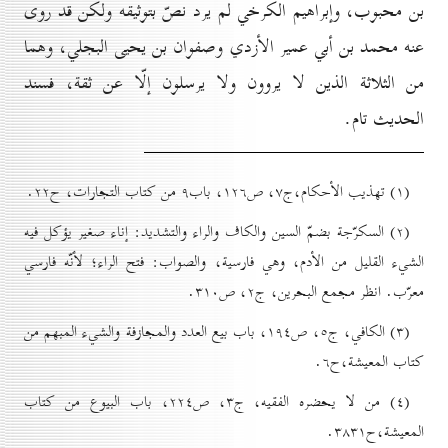
بن محبوب، وإبراهيم الكرخي لم يرد نصّ بتوثيقه ولكن قد روى
عنه محمد بن أبي عمير الأزدي وصفوان بن يحيى البجلي، وهما
من الثلاثة الذين لا يروون ولا يرسلون إلّا عن ثقة، فسند
الحديث تام.
(۱) تهذيب الأحکام،‌ج۷، ص۱۲٦، باب۹ من کتاب التجارات، ح۲۲.
(۲) السکرّجة بضمّ السین والکاف والراء والتشديد: إناء صغير یؤکل فيه
الشيء القلیل من الأدم، وهي فارسية، والصواب: فتح الراء؛ لأنّه فارسي
معرّب. انظر مجمع البحرين، ج۲، ص۳۱٠.
(۳) الکافي، ج٥، ص۱۹٤، باب بیع العدد والمجازفة والشيء المبهم من
کتاب المعيشة‌،ح٦.
(٤) من لا يحضره الفقيه،‌ ج۳، ‌ص۲۲٤، باب البیوع من کتاب
المعيشة،‌ح۳۸۳۱.