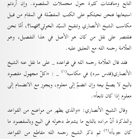
التابع ومناقشات كثيرة حول محتملات المقصود. وإن أردتم
استيعابها فنحن نحيلكم على الكتب المفصّلة في المقام من قبيل
مكاسب الشيخ الأنصاري وتنقيح السيّد الخوئي؟قهما؟، أمّا نحن
فنقتصر على نقل من كان هو الأصل في هذا التفصيل، وهو
العلّامة رحمه الله مع التعليق عليه.
فقد قال العلّامة رحمه الله في قواعده _ على ما نقل عنه الشيخ
(۱)
الأنصاري(قدس سره) في مكاسبه
_ : «كلّ مجهول مقصود
بالبيع لا يصحّ بيعه وإن انضمّ إلى معلوم، ويجوز مع الانضمام إلى
معلوم إذا كان تابعاً».
وقال الشيخ الأنصاري: «والذي يظهر من مواضع من القواعد
والتذكرة أنّ مراده بالتابع ما يشترط دخوله في البيع وبالمقصود ما
(۲)
كان جزءاً»
ثم ذكر الشيخ رحمه الله مقاطع من القواعد