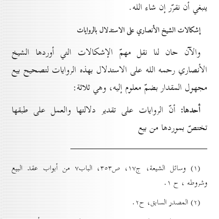
ينبغي أن نقرّر إن شاء الله.
إشکالات الشيخ الأنصاري علی الاستدلال بالروایات
والآن حان لنا نقل مهمّ الإشكالات التي أوردها الشيخ
الأنصاري رحمه الله على الاستدلال بهذه الروايات لتصحيح بيع
مجهول المقدار بضمّ معلوم إليه، وهي ثلاثة:
أحدها:
أنّ الروايات على تقدير دلالتها والعمل على طبقها
تختصّ بموردها من بيع
(۱) وسائل الشيعة، ج۱۷، ص۳٥۳، الباب۷ من أبواب عقد البيع
وشروطه ، ح ۱.
(۲) المصدر السابق، ح۲.