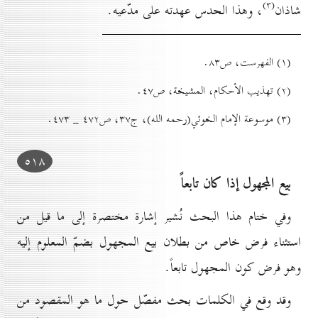
(۳)
شاذان
، وهذا الحدس عهدته على مدّعيه.
(۱) الفهرست، ص۸۳.
(۲) تهذيب الأحکام، المشيخة، ص٤۷.
(۳) موسوعة الإمام الخوئي(رحمه الله)، ج۳۷، ص٤۷۲ _ ٤۷۳.
٥۱۸
بیع المجهول إذا کان تابعاً
وفي ختام هذا البحث نُشير إشارة مختصرة إلى ما قيل من
استثناء فرض خاص من بطلان بيع المجهول بضمّ المعلوم إليه
وهو فرض كون المجهول تابعاً.
وقد وقع في الكلمات بحث مفصّل حول ما هو المقصود من