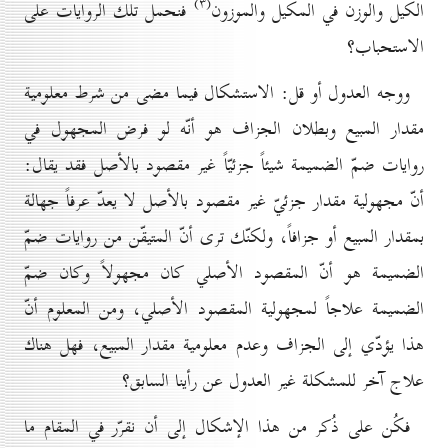
(۳)
الكيل والوزن في المكيل والموزون
فنحمل تلك الروايات على
الاستحباب؟
ووجه العدول أو قل: الاستشكال فيما مضى من شرط معلومية
مقدار المبيع وبطلان الجزاف هو أنّه لو فرض المجهول في
روايات ضمّ الضميمة شيئاً جزئيّاً غير مقصود بالأصل فقد يقال:
أنّ مجهولية مقدار جزئيّ غير مقصود بالأصل لا يعدّ عرفاً جهالة
بمقدار المبيع أو جزافاً، ولكنّك ترى أنّ المتيقّن من روايات ضمّ
الضميمة هو أنّ المقصود الأصلي كان مجهولاً وكان ضمّ
الضميمة علاجاً لمجهولية المقصود الأصلي، ومن المعلوم أنّ
هذا يؤدّي إلى الجزاف وعدم معلومية مقدار المبيع، فهل هناك
علاج آخر للمشكلة غير العدول عن رأينا السابق؟
فكُن على ذُكر من هذا الإشكال إلى أن نقرّر في المقام ما