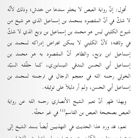
أقول: إنّ رواية العيص لا يخلو سندها من خدش؛ وذلك لأنّه
لا شكّ في أنّ المقصود بمحمد بن إسماعيل الذي هو شيخ من
شيوخ الكليني ليس هو محمد بن إسماعيل بن بزيع الذي لا شكّ
في وثاقته؛ لأنّ الكليني لا يمكن افتراض إدراكه لمحمد بن
إسماعيل ابن بزيع، والظاهر أنّ المقصود به هو محمد بن
إسماعيل أبي الحسن البندقي النيسابوري، كما حقّقه السيّد
الخوئي رحمه الله في معجم الرجال في ترجمته لمحمد بن
إسماعيل أبي الحسن، ولم أر دليلاً على توثيقه.
وبهذا ظهر أنّ تعبير الشيخ الأنصاري رحمه الله عن رواية
(٤)
العيص بصحيحة العيص بن القاسم
في غير محلّه.
نعم، قد ورد هذا الحديث في التهذيبين أيضاً بسند الشيخ إلى
محمد بن يعقوب الكليني عن محمد بن إسماعيل عن الفضل بن