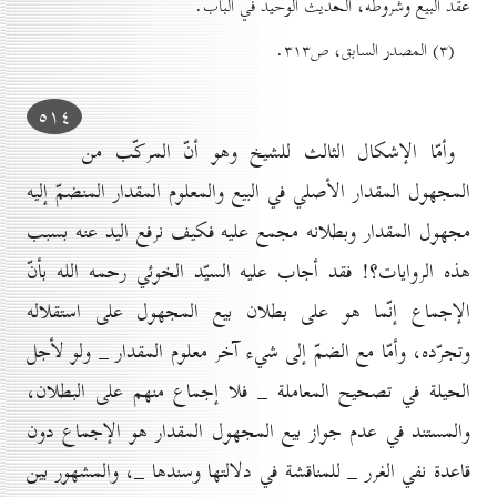
عقد البيع وشروطه، الحديث الوحيد في الباب.
(۳) المصدر السابق، ص۳۱۳.
٥۱٤
وأمّا الإشكال الثالث للشيخ وهو أنّ المركّب من
المجهول المقدار الأصلي في البيع والمعلوم المقدار المنضمّ إليه
مجهول المقدار وبطلانه مجمع عليه فكيف نرفع اليد عنه بسبب
هذه الروايات؟! فقد أجاب عليه السيّد الخوئي رحمه الله بأنّ
الإجماع إنّما هو على بطلان بيع المجهول علی استقلاله
وتجرّده، وأمّا مع الضمّ إلی شيء آخر معلوم المقدار _ ولو لأجل
الحيلة في تصحيح المعاملة _ فلا إجماع منهم على البطلان،
والمستند في عدم جواز بيع المجهول المقدار هو الإجماع دون
قاعدة نفي الغرر _ للمناقشة في دلالتها وسندها _، والمشهور بين