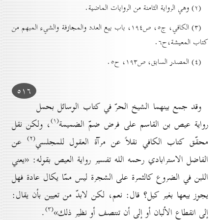
(۲) وهي الرواية الثامنة من الروايات الماضية.
(۳) الکافي، ج٥، ص۱۹٤، باب بیع العدد والمجازفة والشيء المبهم من
کتاب المعيشة‌،ح٦.
(٤) المصدر السابق، ص۱۹۳، ح٥.
٥۱٦
وقد جمع بينهما الشيخ الحرّ في كتاب الوسائل بحمل
(۱)
رواية عيص بن القاسم على فرض ضمّ الضميمة
، ولكن نقل
(۲)
محقّق كتاب الكافي نقلاً عن مرآة العقول للمجلسي
عن
الفاضل الاسترابادي رحمه الله تفسير رواية العيص بقوله: «يعني
اللبن في الضروع كالثمرة على الشجرة ليس ممّا يكال عادة فهل
يجوز بيعها بغير كيل؟ قال: نعم، لكن لابدّ من تعيين بأن يقال:
(۳)
إلى انقطاع الألبان أو إلى أن تنتصف أو نظير ذلك»
.