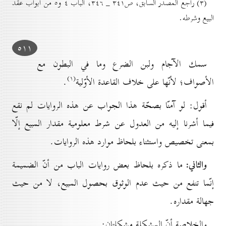
(۳) راجع المصدر السابق، ص۳٤۱ _ ۳٤٦، الباب ٤ و٥ من أبواب عقد
البيع وشرطه.
٥۱۱
سمك الآجام ولبن الضرع وما في البطون مع
(۱)
الأصواف؛ لأنّها على خلاف القاعدة الأوّلية
.
أقول: لو آمنّا بصحّة هذا الجواب عن هذه الروايات لم نقع
فيما أشرنا إليه من العدول عن شرط معلومية مقدار المبيع إلّا
بمعنى تخصيص واستثناء بلحاظ موارد هذه الروايات.
والثاني:
ما ذكره بلحاظ بعض روايات الباب من أنّ الضميمة
إنّما تنفع من حيث عدم الوثوق بحصول المبيع، لا من حيث
جهالة مقداره.
والخلاصة أنّ المشكلة مشكلتان: