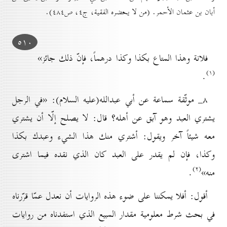
أبان بن عثمان الأحمر. (من لا يحضره الفقية، ج٤، ص٤۸٤).
٥۱٠
فلانة وهذا المتاع بكذا وكذا درهماً، فإنّ ذلك جائز»
(۱)
.
۸_ موثّقة سماعة عن أبي عبدالله(عليه السلام): «في الرجل
يشتري العبد وهو آبق عن أهله؟ قال: لا يصلح إلّا أن يشتري
معه شيئاً آخر ويقول: أشتري منك هذا الشيء وعبدك بكذا
وكذا، فإن لم يقدر على العبد كان الذي نقده فيما اشترى
(۲)
منه»
.
أقول: أفلا يمكننا على ضوء هذه الروايات أن نعدل عمّا قرّرناه
في بحث شرط معلومية مقدار المبيع الذي استفدناه من روايات