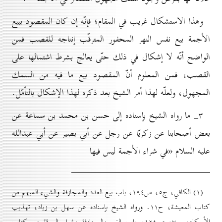
وهذا الاستشكال غريب في المقام؛ فإنّه إن كان المقصود ببيع
الأجمة بيع نفس النهر المحفور المترقّب إنتاجه للقصب فمن
الواضح أنّه لا إشكال في ذلك حتّى يعالج بشرط اشتمالها على
القصب، فمن المعلوم أنّ المقصود بيع ما فيه من السمك
المجهول، ولعلّه لهذا أمر الشيخ بعد ذكره لهذا الإشكال بالتأمّل.
۳_ ما رواه الشيخ بإسناده إلى حسن بن محمد بن سماعة عن
بعض أصحابنا عن زكريّا عن رجل عن أبي بصير عن أبي عبدالله
عليه السلام «في شراء الأجمة ليس فيها
(۱) الكافي، ج٥، ص۱۹٤، باب بيع العدد والمجازفة والشيء المبهم من
کتاب المعيشة، ح۱۱. ورواه الشيخ بإسناده عن سهل بن زياد، تهذیب
الأحکام، ج۷، ص۱۲٤، باب الغرر والمجازفة وشراء السرقة من کتاب