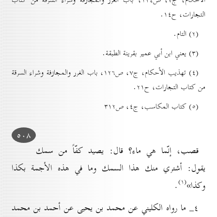
التجارات، ح۱٤.
(۲) التام.
(۳) يعني ابن أبي عمير بقرينة الطبقة.
(٤) تهذيب الأحکام، ج۷، ص۱۲٦، باب الغرر والمجازفة وشراء السرقة
من کتاب التجارات، ح۲۱.
(٥) کتاب المكاسب، ج٤، ص۳۱۲
٥٠۸
قصب، إنّما هي ماء؟ قال: يصيد كفّاً من سمك
يقول: أشتري منك هذا السمك وما في هذه الأجمة بكذا
(۱)
وكذا»
.
٤_ ما رواه الكليني عن محمد بن يحيى عن أحمد بن محمد