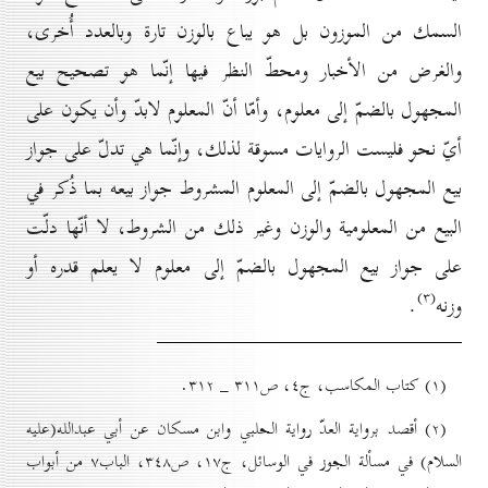
السمك من الموزون بل هو يباع بالوزن تارة وبالعدد أُخرى،
والغرض من الأخبار ومحطّ النظر فيها إنّما هو تصحيح بيع
المجهول بالضمّ إلى معلوم، وأمّا أنّ المعلوم لابدّ وأن يكون على
أيّ نحو فليست الروايات مسوقة لذلك، وإنّما هي تدلّ على جواز
بيع المجهول بالضمّ إلى المعلوم المشروط جواز بيعه بما ذُكر في
البيع من المعلومية والوزن وغير ذلك من الشروط، لا أنّها دلّت
على جواز بيع المجهول بالضمّ إلى معلوم لا يعلم قدره أو
(۳)
وزنه
.
(۱) کتاب المكاسب، ج٤، ص۳۱۱ _ ۳۱۲.
(۲) أقصد برواية العدّ رواية الحلبي وابن مسكان عن أبي عبدالله(عليه
السلام) في مسألة الجوز في الوسائل، ج۱۷، ص۳٤۸، الباب۷ من أبواب