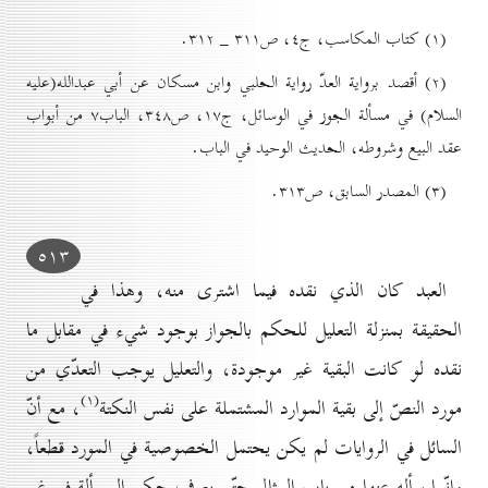
(۱) کتاب المكاسب، ج٤، ص۳۱۱ _ ۳۱۲.
(۲) أقصد برواية العدّ رواية الحلبي وابن مسكان عن أبي عبدالله(عليه
السلام) في مسألة الجوز في الوسائل، ج۱۷، ص۳٤۸، الباب۷ من أبواب
عقد البيع وشروطه، الحديث الوحيد في الباب.
(۳) المصدر السابق، ص۳۱۳.
٥۱۳
العبد كان الذي نقده فيما اشترى منه، وهذا في
الحقيقة بمنزلة التعليل للحكم بالجواز بوجود شيء في مقابل ما
نقده لو كانت البقية غير موجودة، والتعليل يوجب التعدّي من
(۱)
مورد النصّ إلى بقية الموارد المشتملة على نفس النكتة
، مع أنّ
السائل في الروايات لم يكن يحتمل الخصوصية في المورد قطعاً،
وإنّما سأله عنها من باب المثال حتّى يعرف حكم المسألة في غير