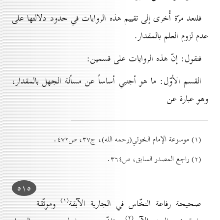
فلنعد مرّة أُخرى إلى تقييم هذه الروايات في حدود دلالتها على
عدم لزوم العلم بالمقدار.
فنقول: إنّ هذه الروايات على قسمين:
القسم الأوّل: ما هو أجنبي أساساً عن مسألة الجهل بالمقدار،
وهو عبارة عن
(۱) موسوعة الإمام الخوئي(رحمه الله)، ج۳۷، ص٤۷۲.
(۲) راجع المصدر السابق، ص۳٦٤.
٥۱٥
(۱)
صحيحة رفاعة النخّاس في الجارية الآبقة
وموثّقة
(۲)