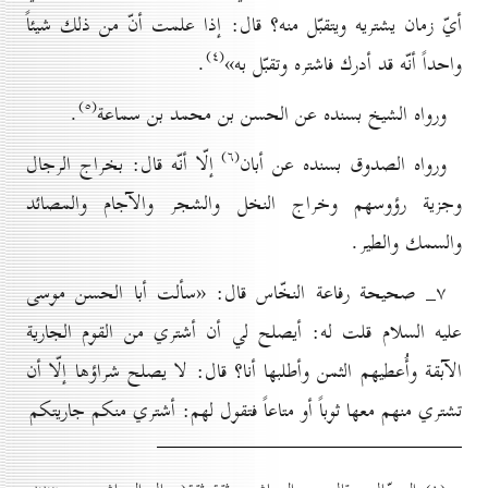
أيّ زمان يشتريه ويتقبّل منه؟ قال: إذا علمت أنّ من ذلك شيئاً
(٤)
واحداً أنّه قد أدرك فاشتره وتقبّل به»
.
(٥)
ورواه الشيخ بسنده عن الحسن بن محمد بن سماعة
.
(٦)
ورواه الصدوق بسنده عن أبان
إلّا أنّه قال: بخراج الرجال
وجزية رؤوسهم وخراج النخل والشجر والآجام والمصائد
والسمك والطير.
۷_ صحيحة رفاعة النخّاس قال: «سألت أبا الحسن موسى
عليه السلام قلت له: أيصلح لي أن أشتري من القوم الجارية
الآبقة وأُعطيهم الثمن وأطلبها أنا؟ قال: لا يصلح شراؤها إلّا أن
تشتري منهم معها ثوباً أو متاعاً فتقول لهم: أشتري منكم جاريتكم