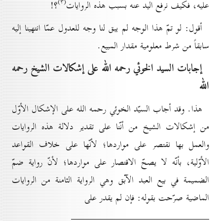
(۳)
عليه، فكيف نرفع اليد عنه بسبب هذه الروايات
؟!
أقول: لو تمّ هذا الوجه لم يبق لنا وجه للعدول عمّا انتهينا إليه
سابقاً من شرط معلومية مقدار المبيع.
إجابات السيد الخوئي رحمه الله علی إشکالات الشيخ رحمه
الله
هذا. وقد أجاب السيّد الخوئي رحمه الله على الإشكال الأوّل
من إشكالات الشيخ من أنّنا على تقدير دلالة هذه الروايات
والعمل بها نقتصر على مواردها؛ لأنّها على خلاف القواعد
الأوّلية، بأنّه لا يصحّ الاقتصار على مواردها؛ لأنّ رواية ضمّ
الضميمة في بيع العبد الآبق وهي الرواية الثامنة من الروايات
الماضية صرّحت بقوله: فإن لم يقدر على