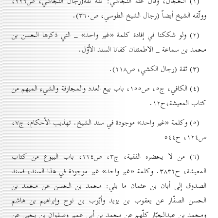
(۱) الحجّال، وقال عنه النجاشي: ثقة ثقة(رجال النجاشي، ص۲۲٦،
ووثّقه الشيخ أيضاً (رجال الشیخ الطوسي، ص۳٦٠).
(۲) ولو شككنا في إفادة كلمة «غير واحد» _ التي ذكرها الحسن بن
محمد بن سماعة _ الاطمئنان كفانا السند الأوّل.
(۳) ثقة (رجال الکشي، ص۲۱۸).
(٤) الکافي، ج٥، ص۱٥٥، باب بیع العدد والمجازفة والشيء المبهم من
کتاب المعيشة‌،ح۱۲.
(٥) وكلمة «غير واحد» موجودة في سند الشيخ. تهذيب الأحکام، ج۷،
ص۱۲٤، ح٥٤٤
(٦) من لا يحضره الفقية، ج۳، ص۲۲٤، باب البیوع من کتاب
المعيشة، ح۳۸۳۲. وكلمة «غير واحد» غير موجودة في هذا السند، فسند
الصدوق إلى أبان بن عثمان ما يلي: محمد بن الحسن عن محمد بن
الحسن الصفّار عن يعقوب بن يزيد وأيّوب بن نوح وإبراهيم بن هاشم
ومحمد بن عبدالجبّار كلّهم عن محمد بن أبي عمير وصفوان بن يحيى عن