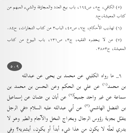
(٥) الکافي، ج٥، ص۱۹٤، باب بیع العدد والمجازفة والشيء المبهم من
کتاب المعيشة‌،ح۸
(٦) تهذيب الأحکام،‌ ج۷، ص٤٥، الباب۳ من کتاب التجارات، ح۸٤.
(۷) من لا يحضره الفقيه،‌ ج۳، ‌ص۲۳۱، باب البیوع من کتاب
المعيشة،‌ ح۳۸٥۳.
٥٠۹
٦_ ما رواه الكليني عن محمد بن يحيى عن عبدالله
(۱)
بن محمد
عن علي بن الحكم وعن الحسن بن محمد بن
(۲)
سماعة عن غير واحد جميعاً
عن أبان بن عثمان عن إسماعيل
(۳)
بن الفضل الهاشمي
عن أبي عبدالله عليه السلام «في الرجل
یتقبّل بجزية رؤوس الرجال وبخراج النخل والآجام والطير وهو لا
يدري لعلّه لا يکون من هذا شيء أبداً أو يکون، أيشتريه؟ وفي