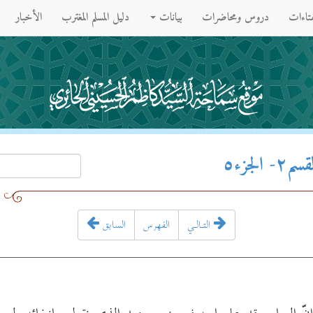
فتاءات
دروس ومحاضرات
بيانات
دليل المسلم المغترب
الأخبار
لجزء٥
التـالـي
الفهرس
السابق