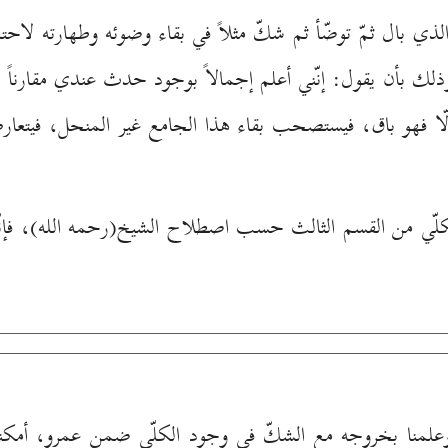
الذي بال ثمّ توضّأ ثم شكّ مثلاً في بقاء وضوئه وطهارته لاحتمال 
ك بأن يقول: إنّني أعلم إجمالاً بوجود حدث عندي مقارناً لا
إلّا فهو باق، فيستصحب بقاء هذا الجامع غير المنحل، فيت
لّي من القسم الثالث حسب اصطلاح الشيخ(رحمه الله)، فإنّه
علمنا بخروجه مع الشكّ في وجود الكلّي ضمن عمرو، أمكننا