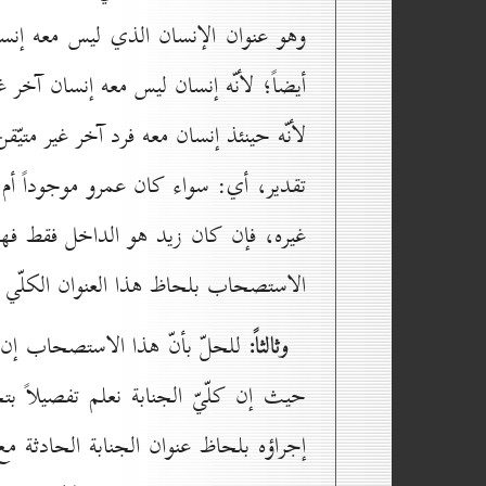
وهو عنوان الإنسان الذي ليس معه إنس
أيضاً؛ لأنّه إنسان ليس معه إنسان آخر غ
لأنّه حينئذ إنسان معه فرد آخر غير متي
تقدير، أي: سواء كان عمرو موجوداً أم 
غيره، فإن كان زيد هو الداخل فقط فهو
الاستصحاب بلحاظ هذا العنوان الكلّي 
وثالثاً:
للحلّ بأنّ هذا الاستصحاب إن ا
حيث إن كلّيّ الجنابة نعلم تفصيلاً 
إجراؤه بلحاظ عنوان الجنابة الحادثة م