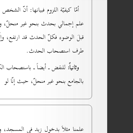
أمّا كيفيّة اللزوم فبيانها: أنّ الشخص 
علم إجمالي بحدث بنحو غير منحلّ، وذل
قبلَ الوضوء فكلّ الحدث قد ارتفع، و
طرف استصحاب الحدث.
وثانياً:
للنقض ـ أيضاً ـ باستصحاب الك
بالجامع بنحو غير منحلّ، حيث إنّا لو
علمنا مثلاً بدخول زيد في المسجد، و