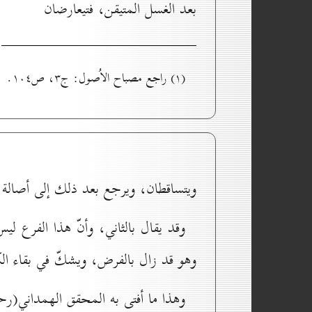
بعد الغسل المتيقن، فتيعارضان
(۱) راجع مصباح الاُصول: ج۳، ص۱٠٤.
ويتساقطان، ويرجع بعد ذلك إلى أصالة 
وقد يقال بالثاني، وأنّ هذا الفرع لي
وهو قد زال بالفرض، ويشكّ في بقاء الك
وهذا ما أفتى به المحقق الهمداني(رح