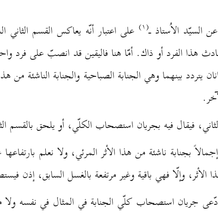
(۱)
 السيّد الاُستاذ ـ
على اعتبار أنّه يعاكس القسم الثاني ال
دث هذا الفرد أو ذاك. أمّا هنا فاليقين قد انصبّ على فرد واحد
انان يتردد بينهما وهي الجنابة الصباحية والجنابة الناشئة من هذ
آخر.
الثاني، فيقال فيه بجريان استصحاب الكلّي، أو يلحق بالقسم الث
جمالاً بجنابة ناشئة من هذا الأثر المرئي، ولا نعلم بارتفاعها 
ا الأثر، وإلّا فهي باقية وغير مرتفعة بالغسل السابق، إذن فيس
دّعى جريان استصحاب كلّي الجنابة في المثال في نفسه ولا مانع