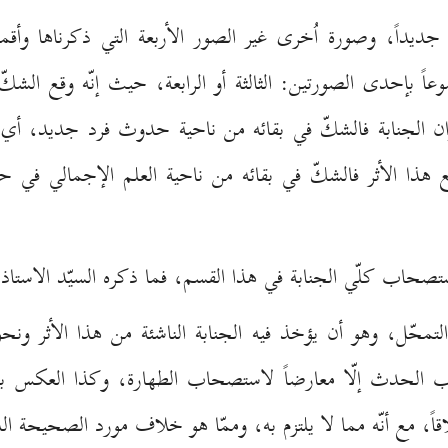
داً، وصورة اُخرى غير الصور الأربعة التي ذكرناها وأقمنا
ً بإحدى الصورتين: الثالثة أو الرابعة، حيث إنّه وقع الشكّ
ان الجنابة فالشكّ في بقائه من ناحية حدوث فرد جديد، أي
مع هذا الأثر فالشكّ في بقائه من ناحية العلم الإجمالي ف
تصحاب كلّي الجنابة في هذا القسم، فما ذكره السيّد الاستاذ 
تمحّل، وهو أن يؤخذ فيه الجنابة الناشئة من هذا الأثر ونح
ب الحدث إلّا معارضاً لاستصحاب الطهارة، وكذا العكس 
ً، مع أنّه مما لا يلتزم به، وممّا هو خلاف مورد الصحيحة ا