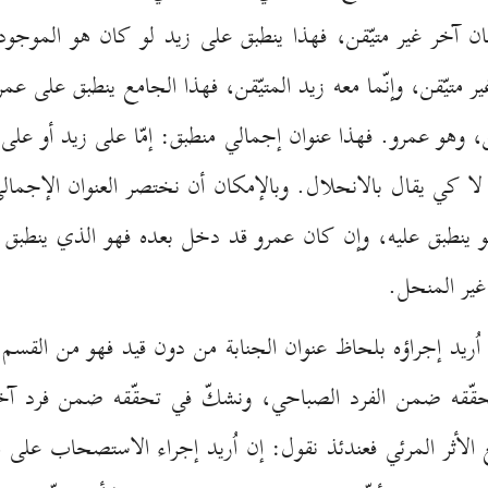
ان آخر غير متيّقن، فهذا ينطبق على زيد لو كان هو الموج
ير متيّقن، وإنّما معه زيد المتيّقن، فهذا الجامع ينطبق على عمر
ّقن، وهو عمرو. فهذا عنوان إجمالي منطبق: إمّا على زيد أو ع
لا كي يقال بالانحلال. وبالإمكان أن نختصر العنوان الإجما
 ينطبق عليه، وإن كان عمرو قد دخل بعده فهو الذي ينطبق عل
غير المنحل.
ُريد إجراؤه بلحاظ عنوان الجنابة من دون قيد فهو من القس
بتحقّقه ضمن الفرد الصباحي، ونشكّ في تحقّقه ضمن فرد آخر
ع الأثر المرئي فعندئذ نقول: إن اُريد إجراء الاستصحاب على ه