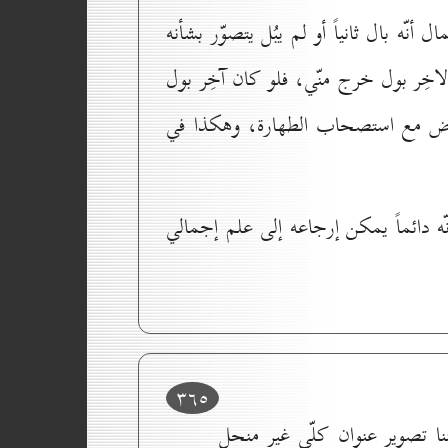
أنّه بال ثانياً أو لم يبُل يتصوّر بشأنه
خِر بول خرج منّي، فلو كان آخِر بول
عارض مع استصحاب الطهارة، وهكذا في
 دائماً يمكن إرجاعه إلى علم إجمالي
۳٦٥
 تصوير عنوان كلّي غير منحل