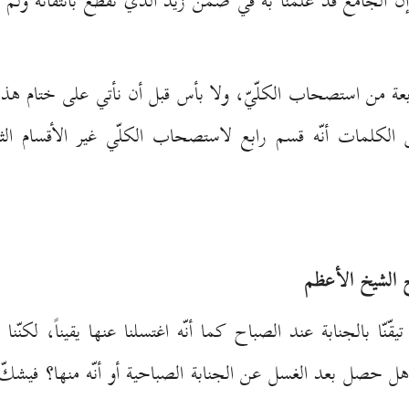
 إنّ الجامع قد علمنا به في ضمن زيد الذي نقطع بانتفائه ولم
بعة من استصحاب الكلّيّ، ولا بأس قبل أن نأتي على ختام هذ
 الكلمات أنّه قسم رابع لاستصحاب الكلّي غير الأقسام ال
اح الشيخ الأعظم
قّنّا بالجنابة عند الصباح كما أنّه اغتسلنا عنها يقيناً، لكنّ
ّه هل حصل بعد الغسل عن الجنابة الصباحية أو أنّه منها؟ فيشكّ