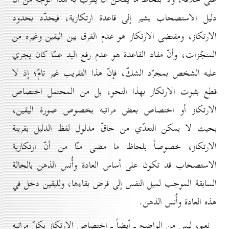
دليل الاستصحاب يشير إلى قاعدة ارتكازية، فيحدّد بحدود
الارتكاز، ومقتضى الارتكاز هو عدم الفرق بين اليقين وغيره من
المنجّزات، وأنّ مفاد القاعدة هو عدم رفع اليد عمّا كان يجري
عليه الشخص بمجرّد الشكّ، فإنّ هذا التقريب غير تامّ؛ إذ لا
قطع بثبوت الارتكاز بهذا النحو، بل من المحتمل اختصاص
الارتكاز أو اختصاص بعض مراتبه بخصوص صورة اليقين،
بحيث لا يمكن التعدّي من حاقّ مدلول لفظ الدليل بقرينة
الارتكاز، خصوصاً بلحاظ ما مضى منّا من أنّ ارتكازية
الاستصحاب قد تكون على أساس العادة وأُنس الذهن بالحالة
السابقة الموجب لميل النفس إلى فرض بقاءها، ولليقين دخل في
هذه العادة وأُنس الذهن.
نعم، ليس من الواضح ـ أيضاً ـ اختصاص الارتكاز بكلّ مراتبه