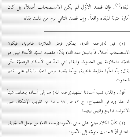
(۲)
البقاء
. فإن قصد الأوّل لم يكن الاستصحاب أصلاً، بل كان
أمارة مثبتة للبقاء واقعاً. وإن قصد الثاني لزم من ذلك بقاء
(۱) قيل له(رحمه الله): يمكن فرض الملازمة ظاهرية، فيكون
الاستصحاب أصلاً. فأجاب(رحمه الله) بأنّ: مقصود السيّد الاُستاذ ليس هو
التعبّد بالملازمة بين الحدوث والبقاء التي تعدّ من الأحكام الوضعيّة حتّى
يقال: إنّه لعلّها ملازمة ظاهرية، وإنّما يقصد فرض التعبّد بالبقاء على تقدير
الحدوث.
أقول: والذي نسبه اُستاذنا الشهيد(رحمه الله) هنا إلى اُستاذه يختلف شيئاً
مّا عمّا ورد في المصباح: ج ۳، ص ۹۷ ـ ۹۸ من تقريب الإشكال على
الآخوند، فراجع وقايس بينهما.
(۲) كأنّ الكلام مبنيّ على مبنى الآخوند(رحمه الله) من جعل المنجّزية،
باعتبار أنّ الحديث متوجّه إلى الآخوند.