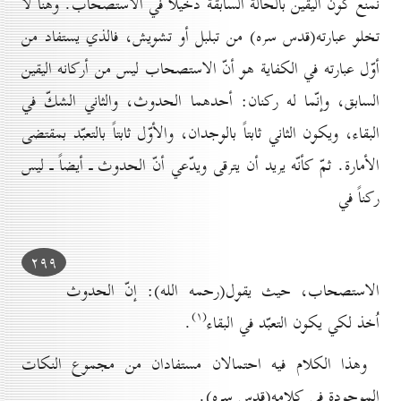
نمنع كون اليقين بالحالة السابقة دخيلاً في الاستصحاب. وهنا لا
تخلو عبارته(قدس سره) من تبلبل أو تشويش، فالذي يستفاد من
أوّل عبارته في الكفاية هو أنّ الاستصحاب ليس من أركانه اليقين
السابق، وإنّما له ركنان: أحدهما الحدوث، والثاني الشكّ في
البقاء، ويكون الثاني ثابتاً بالوجدان، والأوّل ثابتاً بالتعبّد بمقتضى
الأمارة. ثمّ كأنّه يريد أن يترقى ويدّعي أنّ الحدوث ـ أيضاً ـ ليس
ركناً في
۲۹۹
الاستصحاب، حيث يقول(رحمه الله): إنّ الحدوث
(۱)
اُخذ لكي يكون التعبّد في البقاء
.
وهذا الكلام فيه احتمالان مستفادان من مجموع النكات
الموجودة في كلامه(قدس سره).