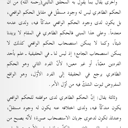
واُخرى يقال بما يقول به المحقق النائيني(رحمه الله) من أنّ
الحكم الظاهري ليس له وجود مستقّل في مقابل الحكم الواقعي،
بل يكون لدى وجود الحكم الواقعي مندكّاً فيه، ولدى عدمه
منعدماً. وعلى هذا المبنى فالحكم الظاهري في المقام لا يزيدنا
شيئاً، وكما لا يمكن استصحاب الحكم الواقعي كذلك لا
يمكن استصحاب الجامع؛ إذ ليس لنا ـ في الحقيقية ـ علم بأحد
الفردين معيّناً، أو غير معين؛ لأنّ الفرد الثاني وهو الحكم
الظاهري يرجع في الحقيقة إلى الفرد الأوّل، وهو الواقع
المفروض ثبوت الشكّ فيه من أوّل الأمر.
وثالثة يقال: إنّ الحكم الظاهري لدى موافقته للحكم الواقعي
يكون مندكّاً فيه، ولدى اختلافه عنه يكون له وجود مستقلّ،
وعندئذ تكون لدعوى جريان الاستصحاب صورة؛ لأنّه يصبح من