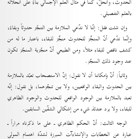
الحدوث، وانحلّ، كما في مثال العلم الإجمالي بناءً على انحلاله
بالعلم التفصيلي.
وإن شئت فقل: إنّنا لا ندّعي الملازمة بين التنجّز حدوثاً وبقاءً،
وإنّما ندّعي أنّ المنجِّز للحدوث منجِّز للبقاء، باعتبار ما له من
كشف ناقص للبقاء مثلاً، ومن الطبيعي أنّ منجّزية المنجّز تكون
عند وجود ذلك المنجّز.
وثانياً: أنّ بإمكاننا أن لا نقول: إنّ الاستصحاب تعبّد بالملازمة
بين الحدوث والبقاء الواقعيين، ولا بين تنجّزهما، بل نقول: إنّه
تعبد بالملازمة بين الوجود الواقعي للحدوث والوجود الظاهري
للبقاء، ولا يرد عندئذ شيء من إشكالي الشقّين السابقين.
الوجه الثالث: أنّ الحكم الظاهري ـ على ما ذكرناه مراراً ـ
عبارة عن الخطابات والإنشاءآت المبرزة لشدّة اهتمام المولى