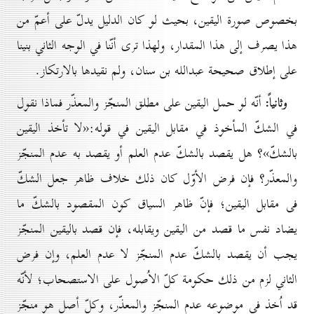
بخصوص صورة اليقين، بحيث لو كان الدليل يدلّ على أعمّ من
هذا يصرف إلى هذا المقدار، ولهذا ترى أنّنا في الوجه الثاني بنينا
على إطلاق صحيحة عبدالله بن سنان، ولم نقيدها بالارتكاز.
وثانياً:
أنّه لو حمل اليقين على مطلق المنجّز والمعذّر فماذا نقول
في الشكّ المأخوذ في مقابل اليقين في قوله:«لا تأخذ اليقين
بالشكّ»؟ هل يقصد بالشكّ عدم العلم أو يقصد به عدم المنجّز
والمعذّر؟ فإن فرض الأوّل كان ذلك خلاف ظاهر جعل الشكّ
فى مقابل اليقين؛ فإنّ ظاهر السياق كون المقصود بالشكّ ما
يضاد نفس ما قصد من اليقين ويقابله، فإن قصد باليقين المنجّز
يجب أن يقصد بالشكّ عدم المنجّز لا عدم العلم، وإن فرض
الثاني لزم من ذلك حكومة كلّ الاُصول على الاستصحاب؛ لأنّه
قد اُخذ في موضوعه عدم المنجّز والمعذّر، وكلّ أصل هو منجّز