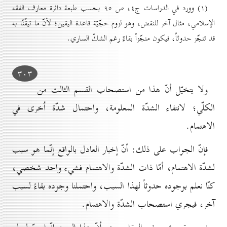
(۱) وورد في الدراسات ج٤، ص ۹٥ بحسب طبعة دائرة معارف الفقه
الإسلامي، مثال آخر للنقض، وهو لزوم حجّيّة قاعدة اليقين؛ لأنّ ما تيقّنّا به
قد تنجّز حدوثاً، فيكون منجّزاً بقاءً رغم الشكّ الساري.
۳٠۳
ولا يتخيّل أنّ هذا من استصحاب القسم الثالث من
الكلّي؛ لانتفاء الشدّة المعلومة، واحتمال شدّة اُخرى في
الاهتمام.
فإنّ الجواب على ذلك: أنّ إخبار العادل بالواقع إنّما هو سبب
لشدّة الاهتمام، أمّا ذات الشدّة والاهتمام فشيء واحد شخصي،
كنّا نعلم بوجوده حدوثاً لهذا السبب، واحتملنا وجوده بقاءً لسبب
آخر، فيجري استصحاب الشدّة والاهتمام.