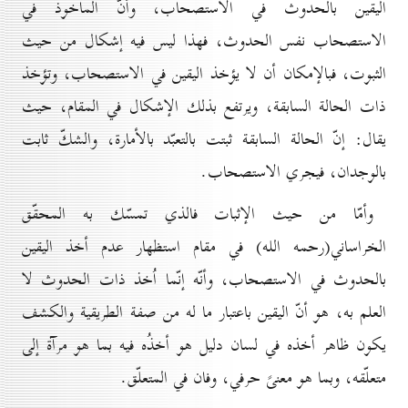
اليقين بالحدوث في الاستصحاب، وأنّ المأخوذ في
الاستصحاب نفس الحدوث، فهذا ليس فيه إشكال من حيث
الثبوت، فبالإمكان أن لا يؤخذ اليقين في الاستصحاب، وتؤخذ
ذات الحالة السابقة، ويرتفع بذلك الإشكال في المقام، حيث
يقال: إنّ الحالة السابقة ثبتت بالتعبّد بالأمارة، والشكّ ثابت
بالوجدان، فيجري الاستصحاب.
وأمّا من حيث الإثبات فالذي تمسّك به المحقّق
الخراساني(رحمه الله) في مقام استظهار عدم أخذ اليقين
بالحدوث في الاستصحاب، وأنّه إنّما اُخذ ذات الحدوث لا
العلم به، هو أنّ اليقين باعتبار ما له من صفة الطريقية والكشف
يكون ظاهر أخذه في لسان دليل هو أخذُه فيه بما هو مرآة إلى
متعلّقه، وبما هو معنىً حرفي، وفان في المتعلّق.