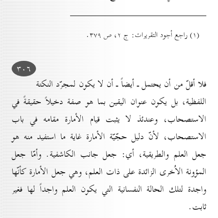
(۱) راجع أجود التقريرات: ج ۲، ص ۳۷۹.
۳٠٦
فلا أقلّ من أن يحتمل ـ أيضاً ـ أن لا يكون لمجرّد النكتة
اللفظية، بل يكون عنوان اليقين بما هو صفة دخيلاً حقيقةً في
الاستصحاب، وعندئذ لا يثبت قيام الأمارة مقامه في باب
الاستصحاب، لأنّ دليل حجّيّة الأمارة غاية ما استفيد منه هو
جعل العلم والطريقية، أي: جعل جانب الكاشفية. وأمّا جعل
المؤونة الاُخرى الزائدة على ذات العلم، وهي جعل الأمارة كأنّها
واجدة لتلك الحالة النفسانية التي يكون العلم واجداً لها فغير
ثابت.