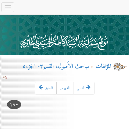
المؤلفات
»
مباحث الاُصول، القسم۲- الجزء٥
التـالـي
الفهرس
السابق
۲۹۷