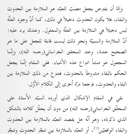
وإمّا أن يفترض بجعل مصبّ التعبّد هو الملازمة بين الحدوث
والبقاء، فلا يكون الحدوث دخيلاً في ذلك، كما أنّ وجود العلّة
ليس دخيلاً في الملازمة بين العلّة والمعلول. وعندئذ يرد عليه:
أنّ الملازمة والسببيّة ونحو ذلك ليست قابلة للجعل على ما هو
الصحيح عندنا، وعند المحقق الخراساني(رحمه الله)، وإنّما
المجعول هو منشأ انتزاع هذه الأشياء. ففي المقام إنّما يجعل
الحكم بالبقاء مشروطاً بالحدوث، فتنتزع من ذلك الملازمة بين
البقاء والحدوث، فرجعنا مرّة اُخرى إلى الكلام الأوّل.
بقي في المقام الإشكال الذي أورده السيّد الاُستاذ على
المحقّق الخراساني(رحمه الله) من دون أن يحلّل كلامه بالشكل
الذي ذكرناه، وهو أنّه هل يقصد التعبّد بالملازمة بين الحدوث
(۱)
والبقاء الواقعيّين
، أو التعبّد بالملازمة بين تنجّز الحدوث وتنجّز