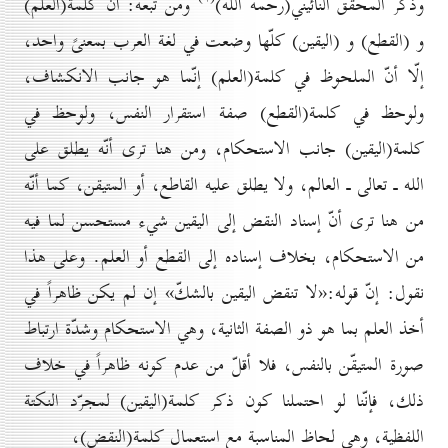
وذكر المحقق النائيني(رحمه الله)
ومن تبعه: أنّ كلمة(العلم)
و (القطع) و (اليقين) كلّها وضعت في لغة العرب بمعنىً واحد،
إلّا أنّ الملحوظ في كلمة(العلم) إنّما هو جانب الانكشاف،
ولوحظ في كلمة(القطع) صفة استقرار النفس، ولوحظ في
كلمة(اليقين) جانب الاستحكام، ومن هنا ترى أنّه يطلق على
الله ـ تعالى ـ العالم، ولا يطلق عليه القاطع، أو المتيقن، كما أنّه
من هنا ترى أنّ إسناد النقض إلى اليقين شيء مستحسن لما فيه
من الاستحكام، بخلاف إسناده إلى القطع أو العلم. وعلى هذا
نقول: إنّ قوله:«لا تنقض اليقين بالشكّ» إن لم يكن ظاهراً في
أخذ العلم بما هو ذو الصفة الثانية، وهي الاستحكام وشدّة ارتباط
صورة المتيقّن بالنفس، فلا أقلّ من عدم كونه ظاهراً في خلاف
ذلك، فإنّنا لو احتملنا كون ذكر كلمة(اليقين) لمجرّد النكتة
اللفظية، وهي لحاظ المناسبة مع استعمال كلمة(النقض)،