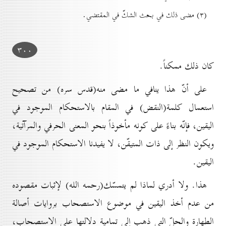
(۳) مضى ذلك في بحث الشكّ في المقتضي.
۳٠٠
كان ذلك ممكناً.
على أنّ هذا ينافي ما مضى منه(قدس سره) من تصحيح
استعمال كلمة(النقض) في المقام بالاستحكام الموجود في
اليقين، فإنّه بناءً على كونه مأخوذاً بنحو المعنى الحرفي والمرآتية،
ويكون النظر إلى ذات المتيقّن، لا يفيدنا الاستحكام الموجود في
اليقين.
هذا. ولا أدري لماذا لم يتمسّك(رحمه الله) لإثبات مقصوده
من عدم أخذ اليقين في موضوع الاستصحاب بروايات أصالة
الطهارة والحلّ التي ذهب إلى تمامية دلالتها على الاستصحاب،