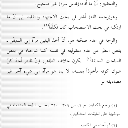
والتحقيق: أنّ ما أفاده(قدس سره) غير صحيح.
وهو(رحمه الله) أشار في بحث الاجتهاد والتقليد إلى أنّ ما
(۲)
ارتكبه في بحث الاستصحاب كان تكلّفاً
.
والوجه في عدم صحّته هو: أنّ أخذ اليقين مرآةً إلى المتيقّن ـ
بغض النظر عن عدم معقوليته في نفسه كما شرحناه في بعض
(۳)
المباحث السابقة
ـ يكون خلاف الظاهر، فإنّ ظاهر أخذ كلّ
عنوان كونه مأخوذاً بنفسه، لا بما هو مرآة الى شيء آخر غير
مصاديقه لو
(۱) راجع الكفاية: ج ۲، ص ۳٠۹ ـ ۳۱٠ بحسب الطبعة المشتملة في
حواشيها على تعليقات المشكيني.
(۲) لم أجده في الكفاية.