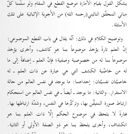
يشكل القول بقيام الأمارة موضع القطع في المقام ولو سلّمنا كلّ
مباني المحقّق النائيني(رحمه الله) من الأجوبة الإثباتية على تلك
الأسئلة.
وتوضيح الكلام في ذلك: أنّه يقال في باب القطع الموضوعي:
إنّ العلم تارةً يؤخذ موضوعاً بما هو كاشف، واُخرى يؤخذ
موضوعاً بما له من خصوصية وصفية؛ فإنّ العلم ـ إضافةً إلى ما
له من خاصّية الكشف التي هي عبارة عن ذات العلم ـ له
خاصيّتان نفسيّتان: إحداهما: ما يوجد في نفس العالم من حالة
الاستقرار. والثانية: ما يوجد ـ أيضاً ـ في نفس العالم من استحكام
ارتباط صورة المتيقَّن بها، وتركّزها في النفس، وشدّة ارتباطها بها.
فتارةً لا يلحظ في موضوع الحكم إلّا ذات العلم بما هو
انكشاف، واُخرى يلحظ بما هو ذو الصفة الاُولى أو الثانية.
(۱)