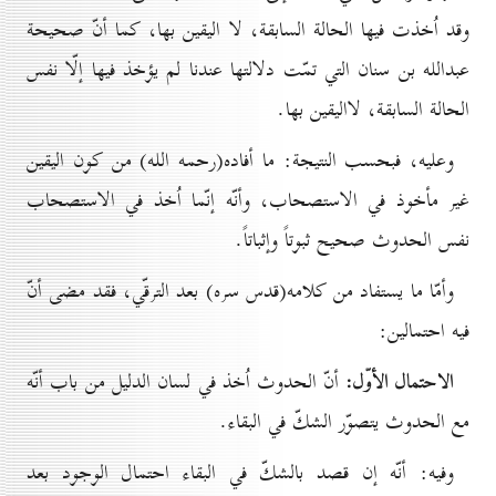
وقد اُخذت فيها الحالة السابقة، لا اليقين بها، كما أنّ صحيحة
عبدالله بن سنان التي تمّت دلالتها عندنا لم يؤخذ فيها إلّا نفس
الحالة السابقة، لااليقين بها.
وعليه، فبحسب النتيجة: ما أفاده(رحمه الله) من كون اليقين
غير مأخوذ في الاستصحاب، وأنّه إنّما اُخذ في الاستصحاب
نفس الحدوث صحيح ثبوتاً وإثباتاً.
وأمّا ما يستفاد من كلامه(قدس سره) بعد الترقّي، فقد مضى أنّ
فيه احتمالين:
الاحتمال الأوّل:
أنّ الحدوث اُخذ في لسان الدليل من باب أنّه
مع الحدوث يتصوّر الشكّ في البقاء.
وفيه: أنّه إن قصد بالشكّ في البقاء احتمال الوجود بعد