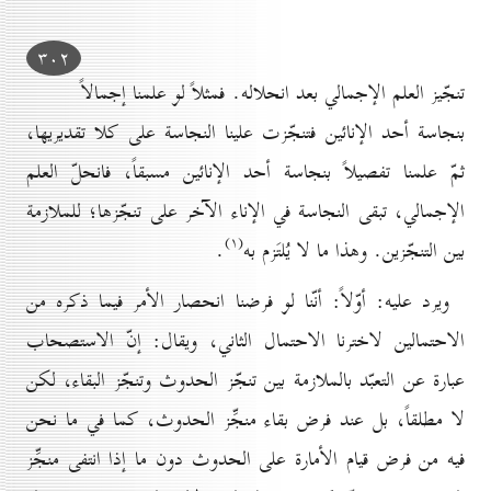
۳٠۲
تنجّيز العلم الإجمالي بعد انحلاله. فمثلاً لو علمنا إجمالاً
بنجاسة أحد الإنائين فتنجّزت علينا النجاسة على كلا تقديريها،
ثمّ علمنا تفصيلاً بنجاسة أحد الإنائين مسبقاً، فانحلّ العلم
الإجمالي، تبقى النجاسة في الإناء الآخر على تنجّزها؛ للملازمة
(۱)
بين التنجّزين. وهذا ما لا يُلتَزم به
.
ويرد عليه: أوّلاً: أنّنا لو فرضنا انحصار الأمر فيما ذكره من
الاحتمالين لاخترنا الاحتمال الثاني، ويقال: إنّ الاستصحاب
عبارة عن التعبّد بالملازمة بين تنجّز الحدوث وتنجّز البقاء، لكن
لا مطلقاً، بل عند فرض بقاء منجِّز الحدوث، كما في ما نحن
فيه من فرض قيام الأمارة على الحدوث دون ما إذا انتفى منجِّز