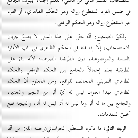
استصحاب القسم الثاني من الكلّي؛ للعلم إجمالاً بثبوت الجامع
في ضمن الفرد المقطوع زواله وهو الحكم الظاهري، أو الفرد
غير المقطوع زواله وهو الحكم الواقعي.
ولكنّ الصحيح: أنّه حتّى على هذا المبنى لا يصحّ جريان
الاستصحاب، إلّا إذا قلنا في الحكم الظاهري في باب الأمارة
بالسببية والموضوعية، دون الطريقية الصرف؛ لأنّه بناءً على
الطريقية يعلم إجمالاً بالجامع بين الحكم الواقعي والحكم
الظاهري الطريقي المخالف للواقع، ومن المعلوم أنّ الحكم
الظاهري بهذا العنوان ليس له أيّ أثر من التنجيز والتعذير،
والجامع بين ما له أثر وما ليس له أثر ليس له أثر، والنتيجه تتبع
أخسّ المقدمات.
الوجه الثاني:
ما ذكره المحقّق الخراساني(رحمه الله) من أنّنا