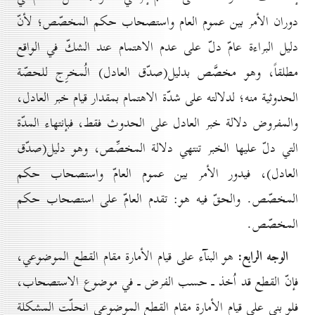
دوران الأمر بين عموم العام واستصحاب حكم المخصّص؛ لأنّ
دليل البراءة عامّ دلّ على عدم الاهتمام عند الشكّ في الواقع
مطلقاً، وهو مخصَّص بدليل(صدّق العادل) الُمخرِج للحصّة
الحدوثية منه؛ لدلالته على شدّة الاهتمام بمقدار قيام خبر العادل،
والمفروض دلالة خبر العادل على الحدوث فقط، فبإنتهاء المدّة
التي دلّ عليها الخبر تنتهي دلالة المخصِّص، وهو دليل(صدّق
العادل)، فيدور الأمر بين عموم العامّ واستصحاب حكم
المخصّص. والحقّ فيه هو: تقدم العامّ على استصحاب حكم
المخصّص.
الوجه الرابع:
هو البنآء على قيام الأمارة مقام القطع الموضوعي،
فإنّ القطع قد اُخذ ـ حسب الفرض ـ في موضوع الاستصحاب،
فلو بني على قيام الأمارة مقام القطع الموضوعي انحلّت المشكلة