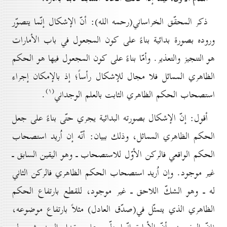
ذكر المحقّق الخراساني(رحمه الله): أنّ الإشكال إنّما يتصوّر
وروده بصورة بدائية بناءً على كون المجعول في باب الأمارات
هو التنجيز والتعذير. وأمّا بناءً على كون المجعول فيها هو الحكم
الظاهري المماثل فلا مجال للإشكال رأساً؛ إذ بالإمكان إجراء
(۱)
استصحاب الحكم الظاهري الثابت بالعلم الوجداني
.
أقول: إنّ الإشكال بصورته البدائية يجري حتّى بناءً على جعل
الحكم الظاهري المماثل، وذلك ببيان: أنّه إن اُريد استصحاب
الحكم الواقعي فالركن الأوّل للاستصحاب ـ وهو اليقين السابق ـ
غير موجود. وإن اُريد استصحاب الحكم الظاهري فالركن الثاني
له ـ وهو الشكّ اللاحق ـ غير موجود، للقطع بارتفاع الحكم
الظاهري الذي يتمثّل في(صدّق العادل) مثلاً بارتفاع موضوعه،