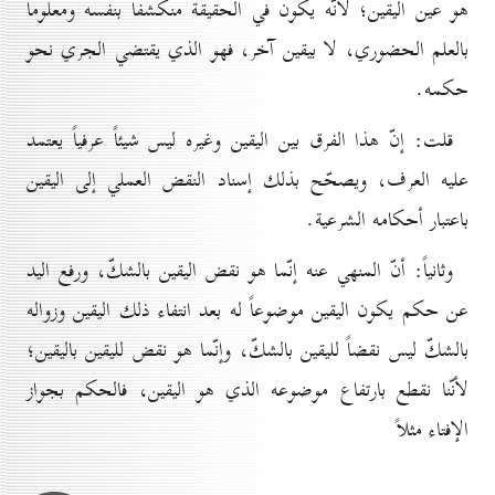
هو عين اليقين؛ لأنّه يكون في الحقيقة منكشفاً بنفسه ومعلوماً
بالعلم الحضوري، لا بيقين آخر، فهو الذي يقتضي الجري نحو
حكمه.
قلت: إنّ هذا الفرق بين اليقين وغيره ليس شيئاً عرفياً يعتمد
عليه العرف، ويصحّح بذلك إسناد النقض العملي إلى اليقين
باعتبار أحكامه الشرعية.
وثانياً: أنّ المنهي عنه إنّما هو نقض اليقين بالشكّ، ورفع اليد
عن حكم يكون اليقين موضوعاً له بعد انتفاء ذلك اليقين وزواله
بالشكّ ليس نقضاً لليقين بالشكّ، وإنّما هو نقض لليقين باليقين؛
لأنّنا نقطع بارتفاع موضوعه الذي هو اليقين، فالحكم بجواز
الإفتاء مثلاً