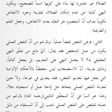
الصلاة غير مقدورة لها بناءً على كونها اسماً للصحيح، ويكون
النهي كناية عن عدم إمكان الصلاة، فبقرينة وجود الانتقاض
تكويناً يعرف أنّ المقصود هو التعبّد بعدم الانتقاض، وجعل العلم
والطريقية.
الثاني: فرض النقض نقضاً عملياً. وبالرغم من أنّ النقض العملي
يكون من عمل الشخص فقد يقال: أيّ مانع من تعلّق النهي
الحقيقي به؟ لا يحمل النهي على التحريم، بل يجعل كنائياً،
وذلك بقرينة: أنّ الاستصحاب ليس مختصّاً بالأحكام الإلزامية
التي يعقل فيها تحريم النقض، فقد يجري في غيرها، ولا معنىً
لحرمة النقض العملي بلحاظ مثل إباحة عمل أو استحبابه مثلاً،
وهذا هو السرّ في أنّ المحقّق النائيني(رحمه الله) بالرغم من
حمله للنقض على النقض العملي ذهب إلى أنّ المستفاد من دليل
(۱)