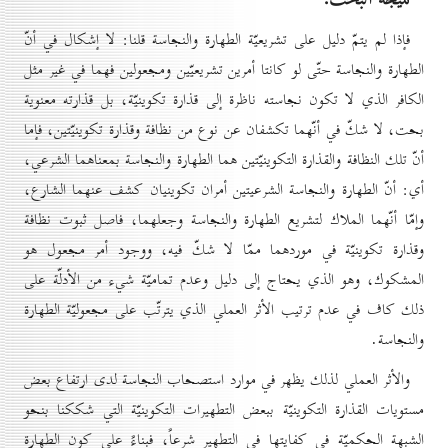
فإذا لم يتمّ دليل على تشريعيّة الطهارة والنجاسة قلنا: لا إشكال في أنّ
الطهارة والنجاسة حتّى لو كانتا أمرين تشريعيّين ومجعولين فهما في غير مثل
الكافر الذي لا تكون نجاسته ناظرة إلى قذارة تكوينيّة، بل قذارته معنوية
بحت، لا شكّ في أنّهما تكشفان عن نوع من نظافة وقذارة تكوينيّتين، فإما
أنّ تلك النظافة والقذارة التكوينيّتين هما الطهارة والنجاسة بمعناهما الشرعي،
أي: أنّ الطهارة والنجاسة الشرعيتين أمران تكوينيان كشف عنهما الشارع،
وإمّا أنّهما الملاك لتشريع الطهارة والنجاسة وجعلهما، فاصل ثبوت نظافة
وقذارة تكوينيّة في موردهما ممّا لا شكّ فيه، ووجود أمر مجعول هو
المشكوك، وهو الذي يحتاج إلى دليل وعدم تماميّة شيء من الأدلّة على
ذلك كاف في عدم ترتيب الأثر العملي الذي يترتّب على مجعوليّة الطهارة
والنجاسة.
والأثر العملي لذلك يظهر في موارد استصحاب النجاسة لدى ارتفاع بعض
مستويات القذارة التكوينيّة ببعض التطهيرات التكوينيّة التي شككنا بنحو
الشبهة الحكميّة في كفايتها في التطهير شرعاً، فبناءً على كون الطهارة