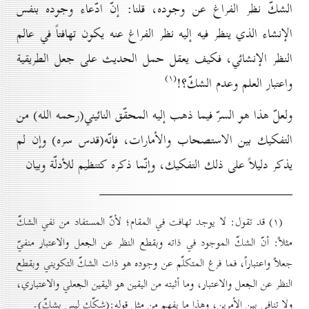
الشكّ نظر الفراغ عن وجوده، قلنا: إنّ ادّعاء وجوده بنفس
الإنشاء الذي ينظر فيه إليه نظر الفراغ عنه يكون تهافتاً في عالم
النظر الإنشائي، فكيف يعقل حمل الحديث على جعل الطريقية
(۱)
واعتبار العلم وعدم الشكّ؟!
ولعلّ هذا هو السرّ فيما ذهب إليه المحقّق النائيني(رحمه الله) من
التفكيك بين الاستصحاب والأمارات، فإنّه(قدس سره) وإن لم
يذكر دليلاً على ذلك التفكيك، وإنّما ذكره كتنظيم للأدلّة وبيان
(۱) قد تقول: لا يوجد تهافت في المقام؛ لأنّ المستفاد من نفي الشكّ
مثلاً: أنّ الشكّ الموجود في ذاته وبقطع النظر عن الجعل والاعتبار منفيّ
جعلاً واعتباراً، فما فرغ المتكلّم عن وجوده هو ذات الشكّ التكويني وبقطع
النظر عن الجعل والاعتبار، وما أثبته من اليقين هو اليقين الجعلي والاعتباري،
ولا تنافي بين الأمرين، وهذا ما يفهم من مثل قوله:(شكّك ليس بشكّ).