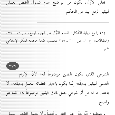
فعلى الأوّل: يكون من الواضح عدم شمول النقض العملي
لليقين لرفع اليد عن الحكم
(۱) راجع نهاية الأفكار: القسم الأوّل من الجزء الرابع، ص ۷۸ ـ ۷۹،
والمقالات: ج ۲، ص ۳٦٦ ـ ۳٦۷ بحسب طبعة مجمع الفكر الإسلامي
بقم.
۲۷۷
الشرعي الذي يكون اليقين موضوعاً له؛ لأنّ الإبرام
العملي لليقين بمتيقّنه إنّما يكون باعتبار اقتضائه للعمل بمتيقّنه، لا
باعتبار ما له من أثر شرعي جعل ذلك اليقين موضوعاً له، كما هو
واضح.
والتحقيق: أنّه حتّى على الثاني ـ أيضاً ـ لا يشمل النقض العملي