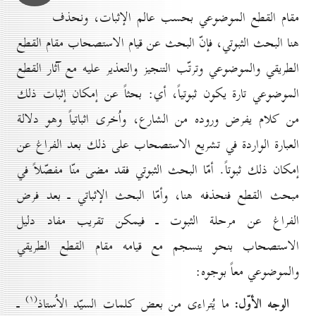
مقام القطع الموضوعي بحسب عالم الإثبات، ونحذف
هنا البحث الثبوتي، فإنّ البحث عن قيام الاستصحاب مقام القطع
الطريقي والموضوعي وترتّب التنجيز والتعذير عليه مع آثار القطع
الموضوعي تارة يكون ثبوتياً، أي: بحثاً عن إمكان إثبات ذلك
من كلام يفرض وروده من الشارع، واُخرى اثباتياً وهو دلالة
العبارة الواردة في تشريع الاستصحاب على ذلك بعد الفراغ عن
إمكان ذلك ثبوتاً. أمّا البحث الثبوتي فقد مضى منّا مفصّلاً في
مبحث القطع فنحذفه هنا، وأمّا البحث الإثباتي ـ بعد فرض
الفراغ عن مرحلة الثبوت ـ فيمكن تقريب مفاد دليل
الاستصحاب بنحو ينسجم مع قيامه مقام القطع الطريقي
والموضوعي معاً بوجوه:
(۱)
الوجه الأوّل:
ما يُتراءى من بعض كلمات السيّد الاُستاذ
ـ