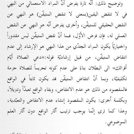
وتوضيح ذلك: أنّه تارة يفرض أنّ المراد الاستعمالي من النهي
في لا تنقض اليقين(بمعنى لا تنقض المتيقّن) هو النهي عن
النقض الحقيقي للمتيقّن، واُخرى يفرض أنّه هو النهي عن النقض
العملي له، فإن فرض الأوّل، فبما أنّ نقض المتيقّن ليس مقدوراً
واختياريّاً يكون المراد الجدّي من هذا النهي هو الإرشاد إلى عدم
انتقاض المتيقّن، من قبيل إرشاديّة قوله:«دعي الصلاة أيّام
أقرائك» الى البطلان بناءً على عدم كونه تحريماً للصلاة حرمة
تكليفيّة، وبما أنّ انتقاض المتيقّن قد يكون ثابتاً في الواقع
فالمقصود من ذلك هو عدم الانتقاض، وبقاء الواقع تعبدّاً وتنزيلاً،
وبكلمة اُخرى: يكون المقصود إنشاء عدم الانتقاض والتعبّدية،
وهذا كما ترى إنّما يوجب ترتيب آثار الواقع دون آثار العلم
الموضوعي.