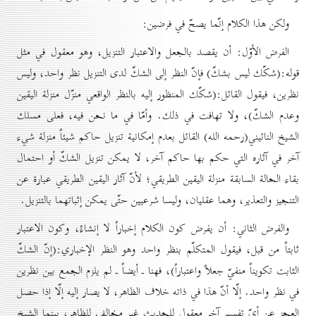
ولكن هذا الكلام إنّما يصحّ في فرضين:
الفرض الأوّل: أن يقصد بالجعل والاعتبار التنزيل، وهو معقول في مثل
قوله:(شكّك ليس بشكّ) فإنّ النظر إلى الشكّ لدى التنزيل نظر واحد، وليس
نظرين، فيقول القائل:(شكّك المنظور إليه بالنظر الواقعي منزّل منزلة اليقين
وعدم الشكّ)، ولا تهافت في ذلك. وأمّا في ما نحن فيه، فعلى مسلك
الشيخ النائيني(رحمه الله) القائل بعدم إمكانية تنزيل حاكم شيئاً منزلة شيء
آخر في آثاره التي حكم بها حاكم آخر، لا يمكن تنزيل الشكّ أو احتمال
بقاء الحالة السابقة منزلة اليقين الطريقي؛ لأنّ آثار اليقين الطريقي عبارة عن
التنجيز والتعذير، وهما عقليان، وليسا شرعيين حتّى يمكن إثباتهما بالتنزيل.
والفرض الثاني: أن يفرض كون الكلام إخباراً لا إنشاءً، وكون الاعتبار
ثابتاً من قبل، فيقول المتكلّم بنظر واحد وهو النظر الإخباري:(إنّ الشكّ
الثابت تكويناً منفيّ جعلاً واعتباراً)، فهنا ـ أيضاً ـ لم يلزم الجمع بين نظرين
في نظر واحد. إلّا أنّ هذا في ذاته خلاف الظاهر، لا يصار إليه إلّا إذا حصل
العجز عن أيّ تفسير آخر معقول للحديث غير مخالف للظاهر، بينما الشيخ