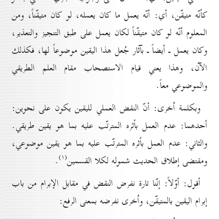
كأنّه متيقّن، أي: أنّه يعمل ما كان يعمله، لو كان متيقّناً، ومن
المعلوم أنّه لو كان متيقّناً لكان يعمل على طبق التنجيز والتعذير،
وكان يعمل ـ أيضاً ـ بآثار جُعل هذا اليقين موضوعاً لها، فكذلك
الآن، وهذا يعني قيام الاستصحاب مقام العلم الطريقي
والموضوعي معاً.
وبكلمة اُخرى: أنّ النقض العملي لليقين يكون على نحوين:
أحدهما: عدم العمل بأثره المترتّب عليه بما هو يقين طريقي.
والثاني: عدم العمل بأثره المترتّب عليه بما هو يقين موضوعي،
(۱)
ومقتضى إطلاق الحديث شموله لكلا القسمين
.
أقول: أوّلاً: إنّنا تارة نفرض النقض في مقابل الإبرام من باب
إبرام اليقين بالمتيقّن، واُخرى نفرضه بمعنى الرفع: