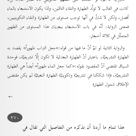
كانت في الغالب لا تولّد الطهارة والنقاء التامّين، ولذا يكون الاستنجاء بالماء
أفضل، ولكن لا شكّ في أنّها توجب مستوى من الطهارة والنقاء التكوينيين،
فمعنى الرواية: أنّه في باب الاستنجاء يجزيك هذا المستوى من الطهور
المتمثّل في ثلاثة أحجار.
والرواية الثانية لو تمّ أنّ ما فيها من قوله:«جعل التراب طهوراً» يقصد به
الطهارة التشريعيّة، باعتبار أنّ الطهارة الحدثية لا تكون إلّا تشريعيّة، فوحدة
السياق تقتضي أنّ المقصود بقوله:«كما جعل الماء طهوراً» أيضاً هي الطهارة
التشريعيّة، فإذا شككنا في تشريعيّة وتكوينيّة الطهارة الخبثيّة لم يكن مقتضى
الإطلاق شمول الطهارة
←
۲۷٠
هذا تمام ما أردنا أن نذكره من التفاصيل التي تقال في