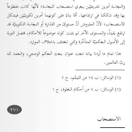
والنجاسة أمرين تشريعيّين يجري استصحاب النجاسة؛ لأنّها كانت مقطوعاً
بها وقد شككنا في ارتفاعها. أمّا بناءً على كونهما أمرين تكوينيّين فيشكل
الاستصحاب؛ لأنّ المفروض أنّ مستوىً من القذارة أو النجاسة التكوينيّة قد
ارتفع يقيناً، والمستوى الآخر لم يثبت كونه موضوعاً للأحكام، فتصل النوبة
إلى الاُصول الحكميّة المتأخّرة والتي تختلف باختلاف الموارد.
هذا تمام ما أردنا بيانه تحت عنوان بحث الحكم الوضعي، والحمد لله
ربّ العالمين.
(۱) الوسائل: ب ۲٤ من التيمّم، ح ۲
(۲) الوسائل: ب ۹ من أحكام الخلوة، ح ۱
۲۷۱
الاستصحاب