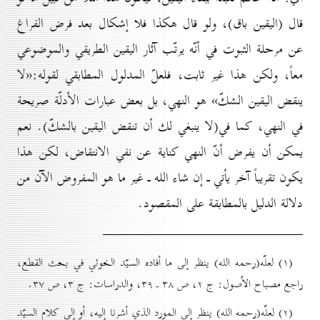
قال (اليقين باق)، ولو قال هكذا فلا إشكال بعد فرض الفراغ
عن مرحلة الثبوت في أنّه يرتّب آثار اليقين الطريقي والموضوعي
معاً، ولكن هذا غير ثابت، فلعلّ المدلول المطابقي لقوله:«لا
ينقض اليقين الشكّ» هو النهي، بل بعض عبارات الأدلّة صريحة
في النهي، كما في(لا ينبغي لك أن تنقض اليقين بالشكّ). نعم
يمكن أن يفرض أنّ النهي كناية عن نفي الانتقاض، لكن هذا
يكون تقريباً آخر يأتي ـ إن شاء الله ـ غير ما هو المفروض الآن من
دلالة الدليل بالمطابقة على المقصود.
(۱) لعلّه(رحمه الله) ينظر إلى ما أفاده السيّد الخوئي في بحث القطع،
راجع مصباح الاُصول: ج ۲، ص ۳۸ ـ ۳۹، والدراسات: ج ۳، ص ۳۷.
(۲) لعلّه(رحمه الله) ينظر إلى المورد الذي أشرنا إليه، أو إلى كلام السيّد