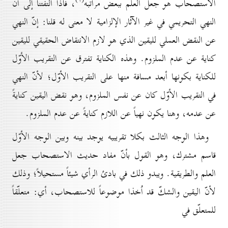
الاستصحاب هو جعل العلم ببعض مراتبه
، فاذا التفتنا إلى أنّ
النهي التحريمي في غير الآثار الإلزامية لا معنى له قلنا: إنّ النهي
عن النقض العملي لليقين الذي هو لازم الانتقاض الحقيقي لليقين
كناية عن عدم الملزوم. وهذه الكناية تفترق عن التقريب الأوّل
للكناية بكونها أبعد مسافة منها على التقريب الأوّل؛ لأنّ النهي
في التقريب الأوّل كان عن نفس الملزوم، وهو نقض اليقين كنايةً
عن عدمه، وهنا يكون نهياً عن اللازم كنايةً عن عدم الملزوم.
وهذا الوجه الثالث بكلا تقريبيه يوجد بينه وبين الوجه الأوّل
قاسم مشترك، وهو القول بأنّ مفاد حديث الاستصحاب جعل
العلم والطريقية. ويبدو ذلك في بادئ الرأي شيئاً مستحيلاً؛ وذلك
لأنّ اليقين والشكّ قد اُخذا موضوعاً للاستصحاب، أي: متعلّقاً
للمتعلّق في