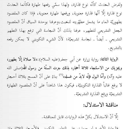
ولفرض الحدث كأنّه نوع قذارة، ولهذا سمّي رفعها طهارة فكأنما الحدث
نوع قذارة إلّا أنّها قذارة معنوية، ورفعها طهارة معنوية، فإذا كان المقصود
بطهوريّة الماء ما يشمل مطهّريته للخبث،وعرفنا بوحدة السياق أنّ المقصود
الجعل التشريعي للتطهير، عرفنا بذلك أنّ النجاسة التي ترفع بهذا التطهير
التشريعي ـ أيضاً ـ نجاسة تشريعيّة؛ لأنّ الشيء التكويني لا يمكن رفعه
بالتشريع.
الرواية الثالثة:
«لا صلاة إلّا بطهور،
رواية زرارة عن أبي جعفر(عليه السلام):
ويجزيك من الاستنجاء ثلاثة أحجار، بذلك جرت السنّة من رسول الله
(صلى الله
(۲)
وأمّا البول فإنّه لابدّ من غسله»
عليه وآله)
بناءً على أنّ المسح بثلاثة أحجار
لا يرفع غالباً القذارة التكوينيّة، فيكون هذا شاهداً على أنّ المقصود الطهارة
التشريعيّة ورفع القذارة التشريعيّة.
مناقشة الاستدلال:
إلّا أنّ الاستدلال بكلّ هذه الروايات قابل للمناقشة.
فالرواية الأخيرة لو حملت على التطهير التكويني فالأحجار الثلاثة وإن