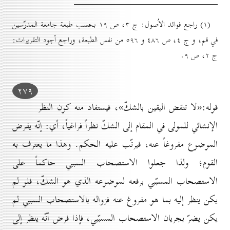
(۱) راجع فوائد الاُصول: ج ۳، ص ۱۹ بحسب طبعة جامعة المدرّسين
في قم، و ج ٤، ص ٤۸٦ و ٥۹٦ من نفس الطبعة، وراجع أجود التقريرات:
ج ۲، ص ۹.
۲۷۹
قوله:«لا تنقض اليقين بالشكّ»، فيستفاد منه كون النظر
الإنشائي للمولى في المقام إلى الشكّ نظراً فراغياً، أي: إنّه يفرض
الموضوع مفروغاً عنه، فيرتّب عليه الحكم. وهذا ما يعترف به
القوم؛ ولذا جعلوا الاستصحاب السببي حاكماً على
الاستصحاب المسبّبي برفعه لموضوعه الذي هو الشكّ، فلو لم
يكن ينظر إليه بما هو مفروغ عنه فزواله بالاستصحاب السببي لم
يكن يضرّ بجريان الاستصحاب المسبّبي، فإذا فرض أنّه ينظر إلى