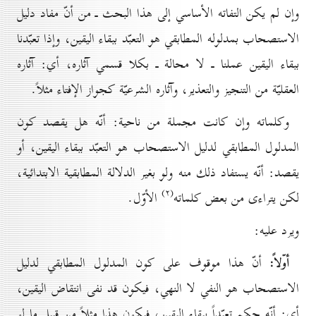
وإن لم يكن التفاته الأساسي إلى هذا البحث ـ من أنّ مفاد دليل
الاستصحاب بمدلوله المطابقي هو التعبّد ببقاء اليقين، وإذا تعبّدنا
ببقاء اليقين عملنا ـ لا محالة ـ بكلا قسمي آثاره، أي: آثاره
العقليّة من التنجيز والتعذير، وآثاره الشرعيّة كجواز الإفتاء مثلاً.
وكلماته وإن كانت مجملة من ناحية: أنّه هل يقصد كون
المدلول المطابقي لدليل الاستصحاب هو التعبّد ببقاء اليقين، أو
يقصد: أنّه يستفاد ذلك منه ولو بغير الدلالة المطابقية الابتدائية،
(۲)
لكن يتراءى من بعض كلماته
الأوّل.
ويرد عليه:
أوّلاً:
أنّ هذا موقوف على كون المدلول المطابقي لدليل
الاستصحاب هو النفي لا النهي، فيكون قد نفى انتقاض اليقين،
أي: أنّه حكم تعبّداً ببقاء اليقين، فيكون هذا مثلاً من قبيل ما لو