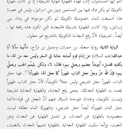
أنتم أيّها المسلمون، إذن، فهذه الطهارة طهارة تشريعيّة؛ إذ لو كانت طهارة
تكوينيّة لم يكن فرق فيها بين المسلمين وبين بني اسرائيل، وليس في عصرنا
هذا أصبحت للماء خصوصيّة تكوينيّة لم تكن موجودة في زمان بني
إسرائيل، وإذا كانت الطهارة تشريعيّة فالنجاسة التي تكون هذه رافعة لها ـ
أيضاً ـ تشريعية؛ لأنّ رفع النجاسة التكوينيّة بالتشريع غير معقول.
الرواية الثانية:
«أنّهما سألا أبا
رواية محمّد بن حمران، وجميل بن درّاج،
عبدالله
عن إمام قوم أصابته جنابة في السفر وليس معه من الماء ما
(عليه السلام)
يكفيه للغسل، أيتوضأ بعضهم ويصلي بهم، فقال: لا، ولكن يتيمّم الجنب ويصلّي
(۱)
بهم، فإنّ الله عزّ وجلّ جعل التراب طهوراً كما جعل الماء طهوراً»
. فهنا جعل
التراب طهوراً جعل تشريعي وليس جعلاً تكوينياً؛ لأنّ جعل التراب طهوراً
يقصد به الطهارة الحدثيّة، بمعنى رفع الجنابة، والطهارة الحدثية تشريعية
وليست تكوينية، وعندئذ فبوحدة السياق نفهم أنّ الجعل في قوله:«كما
جعل الماء طهوراً» أيضاً جعل تشريعي، وطهوريّة الماء مطلقة ليست
مخصوصة بالطهارة عن الحدث، بل تشمل الطهارة عن الحدث وعن
الخبث، وإنّما سمّيت الطهارة الحدثية بالطهارة تشبيهاً للحدث بالخبث،