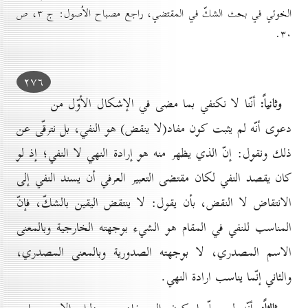
الخوئي في بحث الشكّ في المقتضي، راجع مصباح الاُصول: ج ۳، ص
۳٠.
۲۷٦
وثانياً:
أنّنا لا نكتفي بما مضى في الإشكال الأوّل من
دعوى أنّه لم يثبت كون مفاد(لا ينقض) هو النفي، بل نترقّى عن
ذلك ونقول: إنّ الذي يظهر منه هو إرادة النهي لا النفي؛ إذ لو
كان يقصد النفي لكان مقتضى التعبير العرفي أن يسند النفي إلى
الانتقاض لا النقض، بأن يقول: لا ينتقض اليقين بالشكّ، فإنّ
المناسب للنفي في المقام هو الشيء بوجهته الخارجية وبالمعنى
الاسم المصدري، لا بوجهته الصدورية وبالمعنى المصدري،
والثاني إنّما يناسب ارادة النهي.