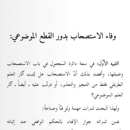
وفاء الاستصحاب بدور القطع الموضوعي:
التنبيه الأوّل:
في سعة دائرة المجعول في باب الاستصحاب
وضيقها، وأقصد بذلك أنّ الاستصحاب هل يُثبت آثار العلم
الطريقي فقط من التنجيز والتعذير، أو تترتّب عليه ـ أيضاً ـ آثار
العلم الموضوعي؟
ولهذا البحث ثمرات مهمة ولو فنّاً وصناعةً:
فمن ثمراته جواز الإفتاء بالحكم الواقعي عند إثباته