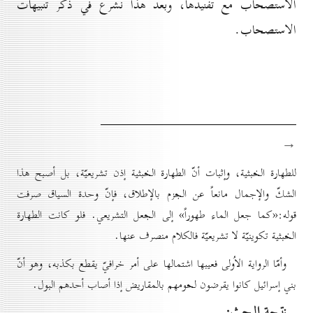
الاستصحاب مع تفنيدها، وبعد هذا نشرع في ذكر تنبيهات
الاستصحاب.
→
للطهارة الخبثية، وإثبات أنّ الطهارة الخبثية إذن تشريعيّة، بل أصبح هذا
الشكّ والإجمال مانعاً عن الجزم بالإطلاق، فإنّ وحدة السياق صرفت
قوله:«كما جعل الماء طهوراً» إلى الجعل التشريعي. فلو كانت الطهارة
الخبثية تكوينيّة لا تشريعيّة فالكلام منصرف عنها.
وأمّا الرواية الاُولى فعيبها اشتمالها على أمر خرافيّ يقطع بكذبه، وهو أنّ
بني إسرائيل كانوا يقرضون لحومهم بالمقاريض إذا أصاب أحدهم البول.
نتيجة البحث: