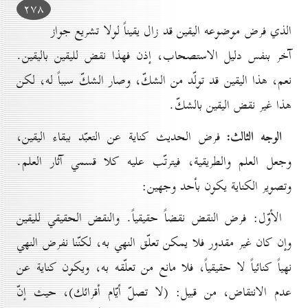
۲۷۸
الذي فرض موضوعه اليقين قد زال يقيناً لولا تشريع جواز
آخر بنفس دليل الاستصحاب، إذن فهذا نقض لليقين باليقين.
نعم، هذا اليقين قد تولّد من الشكّ، وصار الشكّ سبباً له، لكن
هذا غير نقض اليقين بالشكّ.
الوجه الثالث:
فرض الحديث كناية عن التعبّد ببقاء اليقين،
وجعل العلم والطريقية، فيترتّب عليه كلا قسمي آثار العلم.
وتصوير الكناية يكون بأحد وجهين:
الأوّل: فرض النقض نقضاً حقيقياً. والنقض الحقيقي لليقين
وإن كان غير مقدور فلا يمكن تعلّق النهي به، لكنّنا نفرض النهي
نهياً كنائياً لا حقيقياً، فلا مانع من تعلّقه به، ويكون كناية عن
عدم الانتقاض، من قبيل: (لا تصلّ أيّام أقرائك)، حيث إنّ