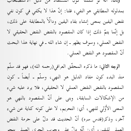
وثالثاً:
أنّه لو سلّمنا كون المستفاد من دليل الاستصحاب
بمدلوله المطابقي هو النفي، قلنا: إنّ هذا لا يكفي في كون نفي
نقض اليقين بمعنى إنشاء بقاء اليقين ودالّاً بالمطابقة على ذلك،
بل إنّما يتمّ ذلك إذا كان المقصود بالنقض النقض الحقيقي لا
النقض العملي، وسوف يظهر ـ إن شاء الله ـ في نهاية هذا البحث
أنّ المقصود هو النقض العملي.
الوجه الثاني:
ما ذكره المحقّق العراقي(رحمه الله)، فهو قد سلّم
منذ البدء كون مفاد الدليل هو النهي، وسلّم ـ أيضاً ـ كون
المقصود بالنقض النقض العملي لا الحقيقي، فلا يرد عليه شيء
من الإشكالات السابقة، وبنى على أنّ المقصود بالنهي هو
المعنى الأوّلي للنهي، أي: التحريم، لا على كونه كناية عن شيء
آخر، وذكر(قدس سره) أنّ الحديث قد دلّ على حرمة النقض
العملي لليقين، أي: أنّه دلّ على وجوب الجري العملي بنحو