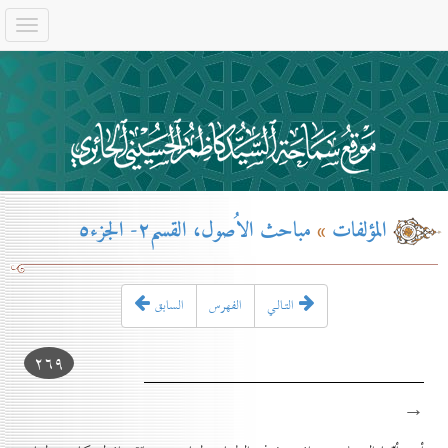
المؤلفات
»
مباحث الاُصول، القسم۲- الجزء٥
التـالـي
الفهرس
السابق
۲٦۹
→