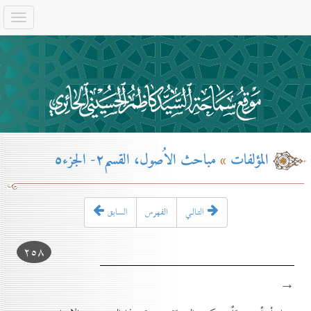
المؤلفات
»
مباحث الاُصول، القسم۲- الجزء٥
التـالـي
الفهرس
السابق
۲٥۸
→