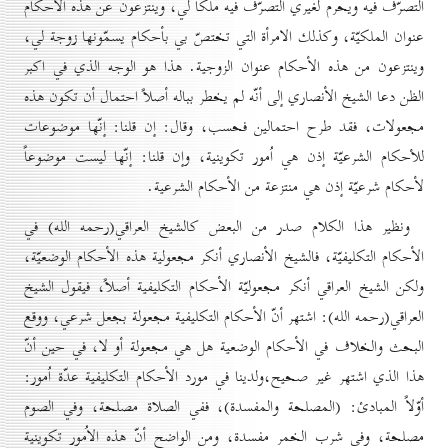
التصرّف فيه ويحرم لغيري التصرّف فيه ملكاً لي، وينتزعون عن هذه الأحكام
عنوان الملكيّة، وكذلك الامرأة التي تختصّ بي بأحكام يسمّونها زوجة لي،
وينتزعون من هذه الأحكام عنوان الزوجية. هذا هو الوجه الذي في اكبر
الظن دعا الشيخ الأنصاري إلى أنّه لم يخطر بباله أصلاً احتمال أن تكون هذه
مجعولات، فقد طرح احتمالين فحسب، وقال: إن قلنا: إنّها موضوعات
للأحكام الشرعيّة إذن هي اُمور تكوينية، وإن قلنا: إنّها ليست موضوعاً
لأحكام شرعيّة إذن هي منتزعة من الأحكام الشرعية.
ونظير هذا الكلام صدر من البعض كالشيخ العراقي(رحمه الله) في
الأحكام التكليفيّة، فالشيخ الأنصاري أنكر مجعولية هذه الأحكام الوضعيّة،
ولكن الشيخ العراقي أنكر مجعوليّة الأحكام التكليفية أصلاً، فيقول الشيخ
العراقي(رحمه الله): اشتهر أنّ الأحكام التكليفية مجعولة بجعل شرعي، ووقع
البحث والخلاف في الأحكام الوضعية هل هي مجعولة أو لا، في حين أنّ
هذا الذي اشتهر غير صحيح،ولدينا في مورد الأحكام التكليفية عدّة اُمور:
أوّلاً المبادئ: (المصلحة والمفسدة)، ففي الصلاة مصلحة، وفي الصوم
مصلحة، وفي شرب الخمر مفسدة، ومن الواضح أنّ هذه الاُمور تكوينية