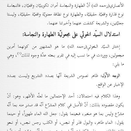
الأنصاري(رحمه الله) أنّ الطهارة والنجاسة أمران تكوينيّان واقعيّان، فالنجاسة
نوع قذارة واقعيّة حقيقيّة، والطهارة نوع نظافة معنويّة واقعيّة حقيقيّة، وليستا
جعليّتين، والشريعة كشفت عنهما وأخبرتنا عنهما.
استدلال السيّد الخوئي على مجعوليّة الطهارة والنجاسة:
إختار السيّد الخوئي(رحمه الله) ما هو المشهور من كونهما أمرين
(۱)
مجعولين، ووردت في ما نسب إليه في تقرير بحثه عدّة وجوه لذلك
، وهي
ما يلي:
الوجه الأوّل:
ظاهر نصوص الشريعة أنّها بصدد التشريع وليست بصدد
الإخبار عن الواقع.
وهذا الكلام فيه احتمالان: أحد الإحتمالين ما لعلّه الأظهر، وهو: أنْ
يكون مقصوده بذلك: أنّ الأصل في كلام المشرّع أنّه قد صدر منه بما أنّه
مشرّع وليس بما هو مخبر، فحينما يقول: جعل الله الماء طهوراً، أو حينما
يقول: الماء طاهر، والبول قذر أو نجس، أو الكلب رجس نجس، أو نحو