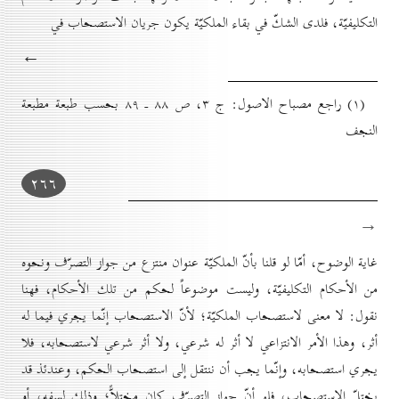
التكليفيّة، فلدى الشكّ في بقاء الملكيّة يكون جريان الاستصحاب في
←
(۱) راجع مصباح الاصول: ج ۳، ص ۸۸ ـ ۸۹ بحسب طبعة مطبعة
النجف
۲٦٦
→
غاية الوضوح، أمّا لو قلنا بأنّ الملكيّة عنوان منتزع من جواز التصرّف ونحوه
من الأحكام التكليفيّة، وليست موضوعاً لحكم من تلك الأحكام، فهنا
نقول: لا معنى لاستصحاب الملكيّة؛ لأنّ الاستصحاب إنّما يجري فيما له
أثر، وهذا الأمر الانتزاعي لا أثر له شرعي، ولا أثر شرعي لاستصحابه، فلا
يجري استصحابه، وإنّما يجب أن ننتقل إلى استصحاب الحكم، وعندئذ قد
يختلّ الاستصحاب، فلو أنّ جواز التصرّف كان مختلاًّ؛ وذلك لسفه، أو