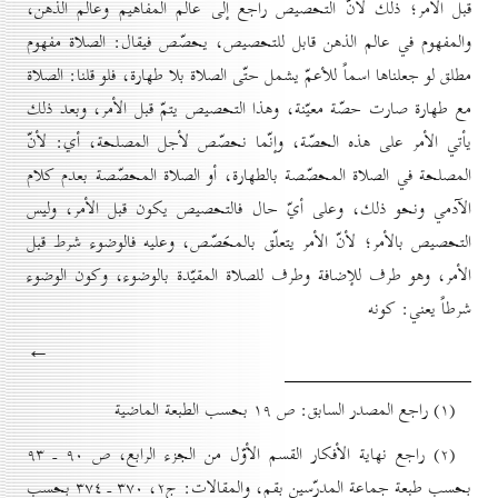
قبل الأمر؛ ذلك لأنّ التحصيص راجع إلى عالم المفاهيم وعالم الذهن،
والمفهوم في عالم الذهن قابل للتحصيص، يحصّص فيقال: الصلاة مفهوم
مطلق لو جعلناها اسماً للأعمّ يشمل حتّى الصلاة بلا طهارة، فلو قلنا: الصلاة
مع طهارة صارت حصّة معيّنة، وهذا التحصيص يتمّ قبل الأمر، وبعد ذلك
يأتي الأمر على هذه الحصّة، وإنّما نحصّص لأجل المصلحة، أي: لأنّ
المصلحة في الصلاة المحصّصة بالطهارة، أو الصلاة المحصّصة بعدم كلام
الآدمي ونحو ذلك، وعلى أيّ حال فالتحصيص يكون قبل الأمر، وليس
التحصيص بالأمر؛ لأنّ الأمر يتعلّق بالمحَصّص، وعليه فالوضوء شرط قبل
الأمر، وهو طرف للإضافة وطرف للصلاة المقيّدة بالوضوء، وكون الوضوء
شرطاً يعني: كونه
←
(۱) راجع المصدر السابق: ص ۱۹ بحسب الطبعة الماضية
(۲) راجع نهاية الأفكار القسم الأوّل من الجزء الرابع، ص ۹٠ ـ ۹۳
بحسب طبعة جماعة المدرّسين بقم، والمقالات: ج۲، ۳۷٠ ـ ۳۷٤ بحسب