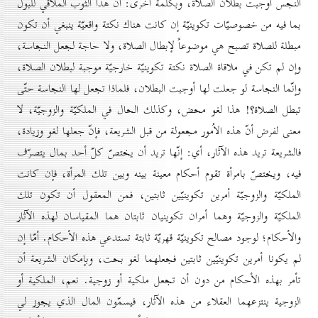
النجس أوجبت بطلان الصلاة، وبكلمة اُخرى: أنّ هذا الثوب الملاقي للبول
بما فيه من خصوصيّات تكوينيّة إن كانت هناك نكتة واقعيّة ينبغي أن تكون
مبطلة للصلاة تصبح هي موضوعاً لإبطال الصلاة، ولا حاجة لجعل النجاسة،
وإن لم تكن في ملاقاة الصلاة نكتة تكوينيّة خارجيّة موجبة لبطلان الصلاة،
وإنّما النجاسة لو جعلت لها أوجبت البطلان، فلماذا تجعل لها النجاسة حتّى
تبطل الصلاة؟! هذا لغو محض، وكذلك الحال في الملكيّة والزوجيّة، لا
معنى لفرض أنّ هذه الاُمور مجعولة من قبل الشريعة، فإنّ جعلها لغو وزيادة،
فالشريعة تريد هذه الآثار، أي: إنّها تريد أن يختصّ كلّ أحد بمال يتصرّف
فيه، ويختصّ بامرأة تقوم أحكام معينة بينه وبين تلك المرأة، فإن كانت
الملكيّة والزوجيّة أمرين تكوينيّين ثابتين، فمن المعقول أن تكون تلك
الملكيّة والزوجيّة وهما أمران تكوينيان ثابتان هما المقياسان لهذه الآثار
والأحكام؛ لوجود مصالح تكوينيّة قهريّة ثابتة تستدعي هذه الأحكام. أمّا إن
لم يكونا أمرين تكوينيّين ثابتين فجعلهما لغو بحت، وبإمكان الشريعة أن
تأمر بهذه الأحكام من دون أن تجعل ملكية أو زوجية. نعم، الملكية أو
الزوجية ينتزعهما العقلاء من هذه الآثار، فيسمّون المال الذي يجوز لي