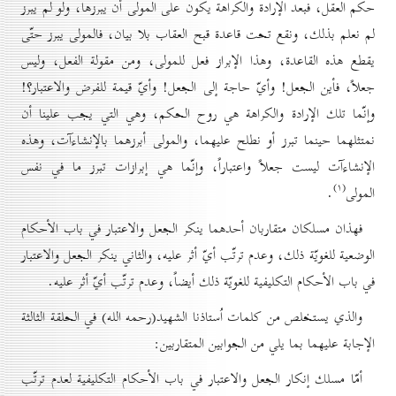
حكم العقل، فبعد الإرادة والكراهة يكون على المولى أن يبرزها، ولو لم يبرز
لم نعلم بذلك، ونقع تحت قاعدة قبح العقاب بلا بيان، فالمولى يبرز حتّى
يقطع هذه القاعدة، وهذا الإبراز فعل للمولى، ومن مقولة الفعل، وليس
جعلاً، فأين الجعل! وأيّ حاجة إلى الجعل! وأيّ قيمة للفرض والاعتبار؟!
وإنّما تلك الإرادة والكراهة هي روح الحكم، وهي التي يجب علينا أن
نمتثلهما حينما تبرز أو نطلح عليهما، والمولى أبرزهما بالإنشاءآت، وهذه
الإنشاءآت ليست جعلاً واعتباراً، وإنّما هي إبرازات تبرز ما في نفس
(۱)
المولى
.
فهذان مسلكان متقاربان أحدهما ينكر الجعل والاعتبار في باب الأحكام
الوضعية للغويّة ذلك، وعدم ترتّب أيّ أثر عليه، والثاني ينكر الجعل والاعتبار
في باب الأحكام التكليفية للغويّة ذلك أيضاً، وعدم ترتّب أيّ أثر عليه.
والذي يستخلص من كلمات اُستاذنا الشهيد(رحمه الله) في الحلقة الثالثة
الإجابة عليهما بما يلي من الجوابين المتقاربين:
أمّا مسلك إنكار الجعل والاعتبار في باب الأحكام التكليفية لعدم ترتّب