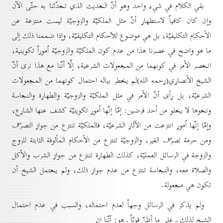
بقي الكلام في شيء واحد وهو أنّ الحديث الذي تحدّثنا به حتّى الآن
وإن كان كافياً لاستظهار أنّ مثل الملكيّة والزوجيّة ليست منتزعة عن
الأحكام التكليفيّة، بل هي موضوع للأحكام التكليفيّة، وإذا ضممنا ذلك إلى
ما هو واضح في عصرنا هذا من عدم كون الملكيّة والزوجيّة اُموراً تكوينية،
انحصر الأمر في كونهما من المجعولات الشرعية، إلّا أنّنا مع هذا نرى أنّ
الشيخ الأنصاري(رحمه الله)لم يخطر بباله احتمال كونهما من المجعولات
الشرعيّة، بل رأى أنّ الأمر في مثل الملكيّة والزوجيّة والطهارة والنجاسة
ونحوها لا يخلو من أحد فرضين: إمّا إنّها اُمور تكوينيّة كشف عنها الشارع،
وإمّا إنّها اُمور انتزعت من الآثار الشرعيّة، فالملكيّة تنتزع من جواز التصرّف
ومن حرمة تصرّف الغير، والزوجيّة تنتزع من الأحكام المألوفة الثابتة للزوج
والزوجة في الرسائل العمليّة، كذلك الطهارة تنتزع من جواز الشرب والأكل
والصلاة معه، والنجاسة تنتزع من عدم جواز ذلك، ولم يحتمل الشيخ أن
تكون هي مجعولة.
ولم يذكر في الرسائل وجهاً لعدم احتماله، والسبب في عدم احتمال
الشيخ لذلك ـ على ما أظنّ قويّاً ـ هو: أنّنا إن