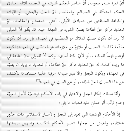
أيّ ثمرة عليه، فجوابه: أنّ عناصر الحكم الثبوتية في الحقيقة ثلاثة: مبادئ
الحكم المتمثّلة في المصالح والمفاسد، ثمّ الحبّ والبغض، أو الإرادة
والكراهة المنبثقتين من المبادئ الاُولى، أعني: المصالح والمفاسد، ثمّ
تحديد مركز حقّ الطاعة بصبّ الشيء في العهدة حيث قد يتّفق أنّ المولى
لا يريد أن يكون مصبّ الملاك هو المنصّب في العهدة، بل يريد أن يكون
مقدّمة مّا لذاك المصب أو ملازمٌ من ملازماته هو المنصّب في العهدة؛ لكونه
أوضح فهماً للمكلف، أو لأيّ نكتة اُخرى، وكما أنّ للمولى حقّ الطاعة في
ما يريده كذلك له حقّ تحديد مركز حقّ الطاعة، أو تحديد ما يريد أن يصبّه
في العهدة، ويكون الجعل والاعتبار صياغة عرفية غالبية مستخدمة للكشف
(۲)
عن هذا المصبّ لحقّ الطاعة، أو عن الصبّ في العهدة
.
وأمّا مسلك إنكار الجعل والاعتبار في باب الأحكام الوضعيّة لأجل اللغويّة
وعدم ترتّب أثر عمليّ عليه فجوابه ما يلي:
إنّ الأحكام الوضعية التي تعود إلى الجعل والاعتبار الاستقلالي ذات جذور
عقلائية، والغرض من جعلها تنظيم الأحكام التكليفية وتسهيل صياغتها