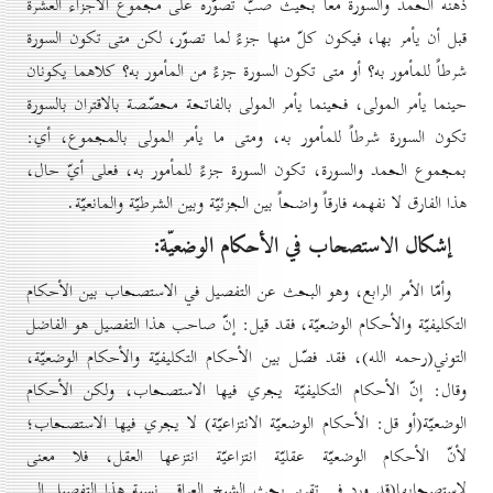
ذهنه الحمد والسورة معاً بحيث صبّ تصوّره على مجموع الأجزاء العشرة
قبل أن يأمر بها، فيكون كلّ منها جزءً لما تصوّر، لكن متى تكون السورة
شرطاً للمأمور به؟ أو متى تكون السورة جزءً من المأمور به؟ كلاهما يكونان
حينما يأمر المولى، فحينما يأمر المولى بالفاتحة محصّصة بالاقتران بالسورة
تكون السورة شرطاً للمأمور به، ومتى ما يأمر المولى بالمجموع، أي:
بمجموع الحمد والسورة، تكون السورة جزءً للمأمور به، فعلى أيّ حال،
هذا الفارق لا نفهمه فارقاً واضحاً بين الجزئيّة وبين الشرطيّة والمانعيّة.
إشكال الاستصحاب في الأحكام الوضعيّة:
وأمّا الأمر الرابع، وهو البحث عن التفصيل في الاستصحاب بين الأحكام
التكليفيّة والأحكام الوضعيّة، فقد قيل: إنّ صاحب هذا التفصيل هو الفاضل
التوني(رحمه الله)، فقد فصّل بين الأحكام التكليفيّة والأحكام الوضعيّة،
وقال: إنّ الأحكام التكليفيّة يجري فيها الاستصحاب، ولكن الأحكام
الوضعيّة(أو قل: الأحكام الوضعيّة الانتزاعيّة) لا يجري فيها الاستصحاب؛
لأنّ الأحكام الوضعيّة عقليّة انتزاعيّة انتزعها العقل، فلا معنى
لاستصحابها(قد ورد في تقرير بحث الشيخ العراقي نسبة هذا التفصيل إلى