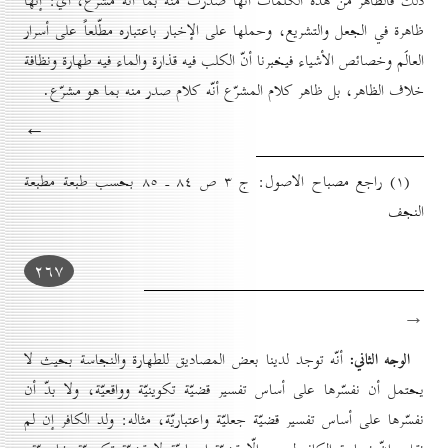
ذلك فالظاهر من هذه الكلمات أنّها صدرت منه بما أنّه مشرّع، أي: إنّها
ظاهرة في الجعل والتشريع، وحملها على الإخبار باعتباره مطّلعاً على أسرار
العالَم وخصائص الأشياء فيخبرنا أنّ الكلب فيه قذارة والماء فيه طهارة ونظافة
خلاف الظاهر، بل ظاهر كلام المشرّع أنّه كلام صدر منه بما هو مشرّع.
←
(۱) راجع مصباح الاصول: ج ۳ ص ۸٤ ـ ۸٥ بحسب طبعة مطبعة
النجف
۲٦۷
→
الوجه الثاني:
أنّه توجد لدينا بعض المصاديق للطهارة والنجاسة بحيث لا
يحتمل أن نفسّرها على أساس تفسير قضيّة تكوينيّة وواقعيّة، ولا بدّ أن
نفسّرها على أساس تفسير قضيّة جعليّة واعتباريّة، مثاله: ولد الكافر إن لم