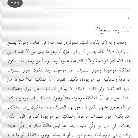
۲٥۹
→
(۱)
أيضاً ـ وجه صحيح
.
وهناك وجه آخر يذكره السيّد الخوئي(رحمه الله) في كتابه، وهو لا يصلح
أن يكون دليلاً لكنّه يصلح أن يكون مؤيّداً. وهو ما نرى من أنّ النسبة بين
هذه الأحكام الوضعية والآثار الشرعية عموماً وخصوصاً من وجه، فقد تكون
الملكيّة موجودة وجواز التصرّف غير موجود، وقد يكون جواز التصرّف
موجوداً والملكية غير موجودة، فكيف نفترض أنّ الملكية مثلاً منتزعة من
جواز التصرّف! ولو كانت كذلك لا يمكن أن تنفك من جواز التصرّف،
بينما نحن نرى أنّ الملكيّة موجودة مثلاً وجواز التصرّف غير موجود، كما
في المحجور عليهم الذين لا يجوز لهم التصرّف فيما يملكون رغم الملكيّة،
وقد يكون جواز التصرف موجوداً والملكيّة غير موجودة كما في الولي الذي
يتصرّف في مال من ولّي عليه، بينما هو ليس مالكاً لمال من ولّي عليه،
وكذلك في الزوجية قد يحرم الوطء، أو قد يسقط وجوب النفقة، أو ما شابه