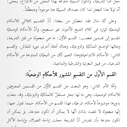
جعل أمراً تشريعيّاً، وتكون السببيّة منتزعة بهذا المعنى من الانتزاع، بمعنى:
أنّه لولا هذا الجعل لما كان مصداق السببيّة هنا موجوداً ومتحقّقاً.
وعلى أيّة حال فقد تحصّل من بحثنا: أنّ التقسيم الثلاثي للأحكام
الوضعيّة الوارد في كلام الشيخ الآخوند غير صحيح، وأنّ الأحكام الوضعيّة
تنقسم إلى قسمين فحسب: القسم الأوّل: ما هي مجعولة من قبل الشريعة،
ومثالها الواضح الملكيّة والزوجيّة، وهناك أمثلة اُخرى مورد للنقاش. والقسم
الثاني: الأحكام الانتزاعية(وهذا التعبير أدّق من التبعيّة) المنتزعة من الأحكام
الشرعية، من قبيل الجزئية والشرطية والمانعية.
القسم الأوّل من التقسيم المشهور للأحكام الوضعيّة:
وأمّا الأمر الثاني: وهو البحث عن القسم الأوّل من القسمين المعروفين
للأحكام الوضعية، وهي ما لها جعل مستقلّ كالملكيّة والزوجيّة، وقد جعلت
بدورها موضوعاً لأحكام شرعيّة، فهذا القسم من الأحكام حينما نقول عنها:
إنّها مجعولة لا نقصد بذلك أنّها لا يمكن أن تكون منتزعة، بل يمكن أن
تكون منتزعة بأن نفترض أنّ الشريعة جعلت إباحة التصرّف وإباحة الأكل