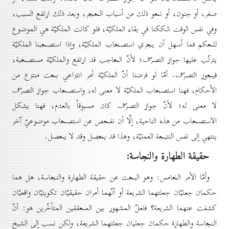
صغر، أو جنون، أو نحو ذلك من أسباب الحجر، وبعد ذلك ارتفع السبب،
وفي نفس الوقت شككنا في بقاء الملكيّة، فلو كانت الملكيّة هي الموضوع
للحكم فما أسهل أن يجري استصحاب الملكيّة، وإذا استصحبنا الملكيّة
يترتّب عليها جواز التصرّف؛ لأنّ الحاجب قد ارتفع والملكيّة مستصحبة،
فيجوز التصرّف. أمّا لو فرضنا أنّ الملكيّة أمر انتزاعي بحت منتزع من
الأحكام، فهنا استصحاب الملكيّة لا معنى له، واستصحاب جواز التصرّف
لا معنى له؛ لأنّ جواز التصرّف كان مسبوقاً بالعدم، فهنا يشكل
الاستصحاب من هذه الناحية، إلّا أن نفحص عن استصحاب موضوعيّ آخر
ينتهي إلى نفس النتيجة العمليّة، وهذا قد يحصل وقد لا يحصل.
حقيقة الطهارة والنجاسة:
وأمّا الأمر الخامس: وهو البحث عن حقيقة الطهارة والنجاسة، هل هما
حكمان جعليّان جعلتهما الشريعة أو أنّهما أمران حقيقيّان تكوينيّان واقعيّان
كشفت عنهما الشريعة؟ فلعلّ المشهور بين المحققين المتأخّرين هو: أنّ
النجاسة والطهارة حكمان جعليان جعلتهما الشريعة، ولكن نسب إلى الشيخ