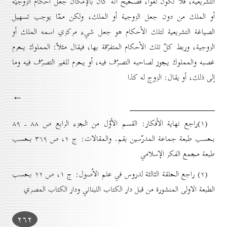
التشريعية، فلا تكون لغواً، فصحيح أنّه كان بالإمكان جعل أحكام الزوجيّة
أو الملك من دون جعل الزوجية أو الملك، ولكن ممّا يوجب تسهيل
الصياغة التشريعية لتلك الأحكام هو جعل شيء مركزي اسمه الملك أو
الزوجية، وربط كلّ تلك الأحكام المتفرّقة بها، فيقال مثلاً: المملوك يحرم
غصبه والمملوك يجوز لصاحبه التصرّف فيه، أو يحرم للغير التصرّف فيه وما
إلى ذلك، أو يقال: الزوج له كذا
←
(۱)راجع نهاية الأفكار: القسم الأوّل من الجزء الرابع ص ۸۸ ـ ۸۹
بحسب طبعة جماعة المدرّسين بقم. والمقالات: ج ۲، ص ۳٦۹ بحسب
طبعة مجمع الفكر الإسلامي
(۲) راجع الحلقة الثالثة لدروس في علم الاُصول: ج ۱، ص ۲۲ بحسب
الطبعة الاولى المنشورة من قبل دار الكتاب اللبناني ودار الكتاب المصري
۲٦۲