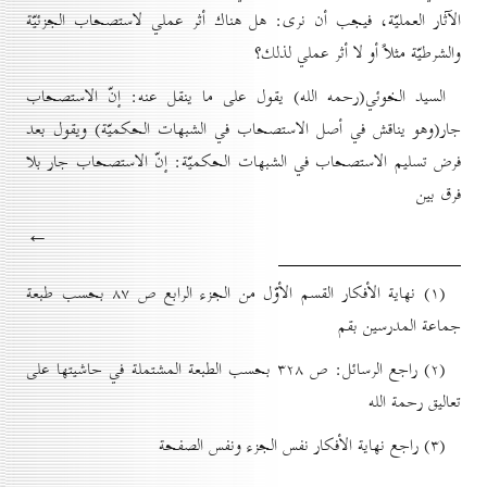
الآثار العمليّة، فيجب أن نرى: هل هناك أثر عملي لاستصحاب الجزئيّة
والشرطيّة مثلاً أو لا أثر عملي لذلك؟
السيد الخوئي(رحمه الله) يقول على ما ينقل عنه: إنّ الاستصحاب
جار(وهو يناقش في أصل الاستصحاب في الشبهات الحكميّة) ويقول بعد
فرض تسليم الاستصحاب في الشبهات الحكميّة: إنّ الاستصحاب جار بلا
فرق بين
←
(۱) نهاية الأفكار القسم الأوّل من الجزء الرابع ص ۸۷ بحسب طبعة
جماعة المدرسين بقم
(۲) راجع الرسائل: ص ۳۲۸ بحسب الطبعة المشتملة في حاشيتها على
تعاليق رحمة الله
(۳) راجع نهاية الأفكار نفس الجزء ونفس الصفحة