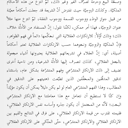
وصحّة البيع وحرمة تصرّف الغير وغير ذلك، ثمّ انتزِع من هذه الأحكام
الملكيّة. وكذلك الزوجيّة حيث نفترض أنّ الشريعة قد جعلت أحكاماً معيّنة
من قبيل جواز الوطء ووجوب القسمة ووجوب النفقة، ثمّ انتزع منها مثلاً
عنوان الزوجيّة، فهذا أمر ممكن، لكنّنا نقول: إنّ المستفاد من الأدلّة خلاف
ذلك؛ وذلك أوّلاً: للارتكازات العقلائية التي نحكّمها دائماً في فهم الظواهر،
فإنّ الملكيّة والزوجيّة ونحوهما حسب الارتكازات العقلائية تعتبر أحكاماً
أصيلة، أي: إنّ العقلاء في تشريعاتهم العقلائية يعتبرونها أشياء مجعولة
بالجعل العقلائي، كذلك تنصرف إليها الأدلّة الشرعية، ومن ناحية اُخرى
نضيف إلى ذلك الارتكاز المتشرّعي وفهم المتشرّعة بشكل عام، باستثناء
تدقيق المدقّقين والمحقّقين الذين تطبّعت ذهنيتهم على التدقيق في
المطالب، وهذا الفهم المتشرّعي العام لو لم يكن دليلاً يمكن أن يكون مؤيّداً
وإن كنّا لا نستطيع أن نتعامل مع هذا معاملتنا مع الارتكاز المتشرّعي
البحت؛ لأنّه من المحتمل أن يكون جذره وأساسه نفس الارتكاز العقلائي،
فقيمته تقترب من قيمة الارتكاز العقلائي، على فرق في النتائج والقيم بين
الارتكاز العقلائي والارتكاز المتشرّعي، حتّى المتّكي على الارتكاز العقلائي