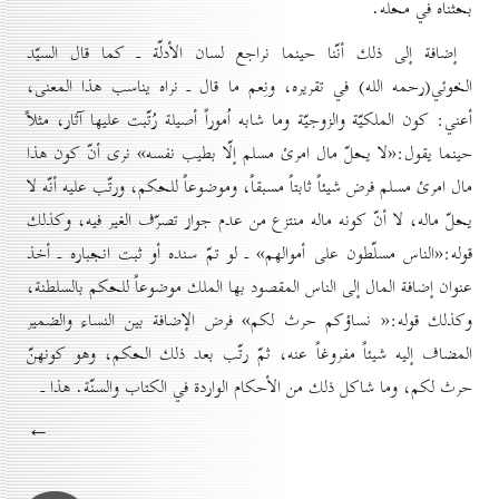
بحثناه في محله.
إضافة إلى ذلك أنّنا حينما نراجع لسان الأدلّة ـ كما قال السيّد
الخوئي(رحمه الله) في تقريره، ونِعم ما قال ـ نراه يناسب هذا المعنى،
أعني: كون الملكيّة والزوجيّة وما شابه اُموراً أصيلة رُتّبت عليها آثار، مثلاً
حينما يقول:«لا يحلّ مال امرئ مسلم إلّا بطيب نفسه» نرى أنّ كون هذا
مال امرئ مسلم فرض شيئاً ثابتاً مسبقاً، وموضوعاً للحكم، ورتّب عليه أنّه لا
يحلّ ماله، لا أنّ كونه ماله منتزع من عدم جواز تصرّف الغير فيه، وكذلك
قوله:«الناس مسلّطون على أموالهم» ـ لو تمّ سنده أو ثبت انجباره ـ أخذ
عنوان إضافة المال إلى الناس المقصود بها الملك موضوعاً للحكم بالسلطنة،
وكذلك قوله:« نساؤكم حرث لكم» فرض الإضافة بين النساء والضمير
المضاف إليه شيئاً مفروغاً عنه، ثمّ رتّب بعد ذلك الحكم، وهو كونهنّ
حرث لكم، وما شاكل ذلك من الأحكام الواردة في الكتاب والسنّة. هذا ـ
←