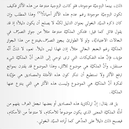
ذلك، بينما الزوجيّة موجودة، فلو كانت الزوجية منتزعة من هذه الآثار فكيف
(۲)
تكون الزوجيّة موجودة رغم عدم هذه الآثار أحياناً!
وهذا المطلب وإن
كان ذكره السيّد الخوئي بعنوان الدليل لكنّه لا يصلح أن يكون دليلاً؛ إذ قد
يقول قائل كما قيل: فلتكن الملكيّة منتزعة مثلاً من جواز التصرّف في
الحالات الاعتياديّة، ولو لا الطوارئ يجوز التصرّف،فينتزع من هذا الجواز
الملكيّة رغم الحجر الحالي مثلاً، إذن فهذا ليس دليلاً. نعم، لا شكّ أنّه
مؤيد، فإنّ هذه التفكيكات التي ترى توحي إلى الذهن أنّ الملكيّة شيء
مستقل، وأنّ الملكيّة هي موضوع للآثار، وهذا الموضوع قد يقترن بموانع
ترفع الآثار ولا نستطيع أن ننكر كون هذه الأمثلة والمصاديق هي مؤيّدة
لفكرة أنّ الملكيّة هي الموضوع وليست هذه الآثار هي التي ينتزع عنها
الملكيّة.
بل قد يقال: إنّ ارتكازية هذه المصاديق أو بعضها تجعل العرف يفهم من
أدلّة الملكيّة المعنى الذي يكون موضوعاً للأحكام، لا منتزعاً من الأحكام،
فيصبح ذلك دليلاً على المدّعى كما أراده السيّد الخوئي.