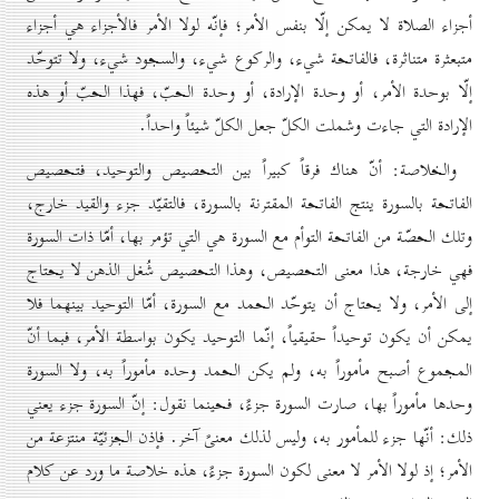
أجزاء الصلاة لا يمكن إلّا بنفس الأمر؛ فإنّه لولا الأمر فالأجزاء هي أجزاء
متبعثرة متناثرة، فالفاتحة شيء، والركوع شيء، والسجود شيء، ولا تتوحّد
إلّا بوحدة الأمر، أو وحدة الإرادة، أو وحدة الحبّ، فهذا الحبّ أو هذه
الإرادة التي جاءت وشملت الكلّ جعل الكلّ شيئاً واحداً.
والخلاصة: أنّ هناك فرقاً كبيراً بين التحصيص والتوحيد، فتحصيص
الفاتحة بالسورة ينتج الفاتحة المقترنة بالسورة، فالتقيّد جزء والقيد خارج،
وتلك الحصّة من الفاتحة التوأم مع السورة هي التي تؤمر بها، أمّا ذات السورة
فهي خارجة، هذا معنى التحصيص، وهذا التحصيص شُغل الذهن لا يحتاج
إلى الأمر، ولا يحتاج أن يتوحّد الحمد مع السورة، أمّا التوحيد بينهما فلا
يمكن أن يكون توحيداً حقيقياً، إنّما التوحيد يكون بواسطة الأمر، فبما أنّ
المجموع أصبح مأموراً به، ولم يكن الحمد وحده مأموراً به، ولا السورة
وحدها مأموراً بها، صارت السورة جزءً، فحينما نقول: إنّ السورة جزء يعني
ذلك: أنّها جزء للمأمور به، وليس لذلك معنىً آخر. فإذن الجزئيّة منتزعة من
الأمر؛ إذ لولا الأمر لا معنى لكون السورة جزءً، هذه خلاصة ما ورد عن كلام