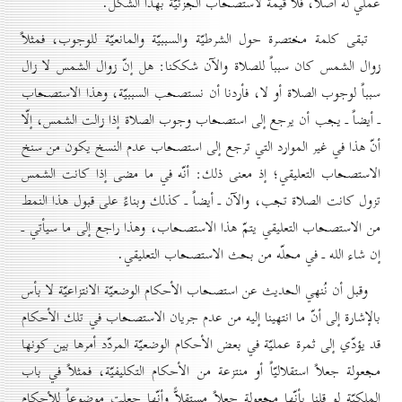
عملي له أصلاً، فلا قيمة لاستصحاب الجزئيّة بهذا الشكل.
تبقى كلمة مختصرة حول الشرطيّة والسببيّة والمانعيّة للوجوب، فمثلاً
زوال الشمس كان سبباً للصلاة والآن شككنا: هل إنّ زوال الشمس لا زال
سبباً لوجوب الصلاة أو لا، فأردنا أن نستصحب السببيّة، وهذا الاستصحاب
ـ أيضاً ـ يجب أن يرجع إلى استصحاب وجوب الصلاة إذا زالت الشمس، إلّا
أنّ هذا في غير الموارد التي ترجع إلى استصحاب عدم النسخ يكون من سنخ
الاستصحاب التعليقي؛ إذ معنى ذلك: أنّه في ما مضى إذا كانت الشمس
تزول كانت الصلاة تجب، والآن ـ أيضاً ـ كذلك وبناءً على قبول هذا النمط
من الاستصحاب التعليقي يتمّ هذا الاستصحاب، وهذا راجع إلى ما سيأتي ـ
إن شاء الله ـ في محلّه من بحث الاستصحاب التعليقي.
وقبل أن نُنهي الحديث عن استصحاب الأحكام الوضعيّة الانتزاعيّة لا بأس
بالإشارة إلى أنّ ما انتهينا إليه من عدم جريان الاستصحاب في تلك الأحكام
قد يؤدّي إلى ثمرة عمليّة في بعض الأحكام الوضعيّة المردّد أمرها بين كونها
مجعولة جعلاً استقلاليّاً أو منتزعة من الأحكام التكليفيّة، فمثلاً في باب
الملكيّة لو قلنا بأنّها مجعولة جعلاً مستقلاًّ وأنّها جعلت موضوعاً للأحكام