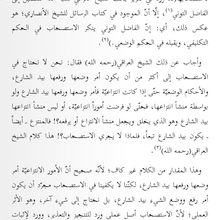
(۱)
الفاضل التوني
، إلّا أنّ الموجود في كتاب الرسائل للشيخ الأنصاري؛ هو
عكس ذلك، أي: إنّ الفاضل التوني ينكر الاستصحاب في الحكم
(۲)
التكليفي، ويقبله في الحكم الوضعي.)
.
وأجاب عن ذلك الشيخ العراقي(رحمه الله) فقال: نحن لا نحتاج في
الاستصحاب إلى أكثر من أن يكون أمر وضعها ورفعها بيد الشارع،
والأحكام الوضعيّة حتّى إذا كانت انتزاعيّة فأمر وضعها ورفعها بيد الشارع ولو
بواسطة منشأ انتزاعها، فحتّى لو فرضت اُموراً انتزاعيّة، أو ليس منشأ انتزاعها
بيد الشارع وهو الذي يخلق ويجعل منشأ الانتزاع أو يرفعه؟! فالمنتزع ـ أيضاً
ـ يكون بيد الشارع تبعاً، فلماذا لا يجري الاستصحاب؟! هذا كلام الشيخ
(۳)
العراقي(رحمه الله)
.
وهذا المقدار من الكلام غير كاف؛ لأنّه صحيح أنّ الاُمور الانتزاعيّة أمر
وضعها ورفعها بيد الشارع، لكنّنا لا يكفينا في الاستصحاب مجرّد أن يكون
أمر رفع ووضع الشيء بيد الشارع، بل نحتاج إلى شيء آخر، وهو الأثر
العملي؛ لأنّ الاستصحاب أصل عملي ورد للتنجيز والتعذير، وورد لإثبات