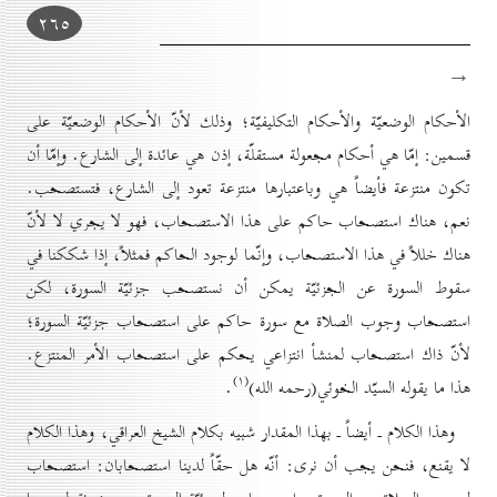
۲٦٥
→
الأحكام الوضعيّة والأحكام التكليفيّة؛ وذلك لأنّ الأحكام الوضعيّة على
قسمين: إمّا هي أحكام مجعولة مستقلّة، إذن هي عائدة إلى الشارع. وإمّا أن
تكون منتزعة فأيضاً هي وباعتبارها منتزعة تعود إلى الشارع، فتستصحب.
نعم، هناك استصحاب حاكم على هذا الاستصحاب، فهو لا يجري لا لأنّ
هناك خللاً في هذا الاستصحاب، وإنّما لوجود الحاكم فمثلاً، إذا شككنا في
سقوط السورة عن الجزئيّة يمكن أن نستصحب جزئيّة السورة، لكن
استصحاب وجوب الصلاة مع سورة حاكم على استصحاب جزئيّة السورة؛
لأنّ ذاك استصحاب لمنشأ انتزاعي يحكم على استصحاب الأمر المنتزع.
(۱)
هذا ما يقوله السيّد الخوئي(رحمه الله)
.
وهذا الكلام ـ أيضاً ـ بهذا المقدار شبيه بكلام الشيخ العراقي، وهذا الكلام
لا يقنع، فنحن يجب أن نرى: أنّه هل حقّاً لدينا استصحابان: استصحاب