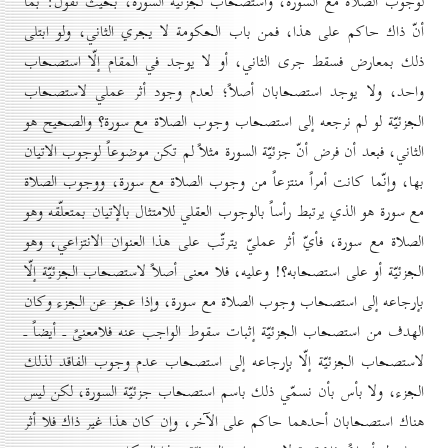
لوجوب الصلاة مع السورة، واستصحاب لجزئيّة السورة، بحيث نقول: بما
أنّ ذاك حاكم على هذا، فمن باب الحكومة لا يجري الثاني، ولو ابتلى
ذلك بمعارض فسقط جرى الثاني، أو لا يوجد في المقام إلّا استصحاب
واحد، ولا يوجد استصحابان أصلاً؛ لعدم وجود أثر عملي لاستصحاب
الجزئيّة لو لم نرجعه إلى استصحاب وجوب الصلاة مع سورة؟ والصحيح هو
الثاني، فبعد أن فرض أنّ جزئيّة السورة مثلاً لم تكن موضوعاً لوجوب الاتيان
بها، وإنّما كانت أمراً منتزعاً من وجوب الصلاة مع سورة، ووجوب الصلاة
مع سورة هو الذي يرتبط رأساً بالوجوب العقلي للامتثال بالإتيان بمتعلّقه وهو
الصلاة مع سورة، فأيّ أثر عمليّ يترتّب على هذا العنوان الانتزاعي، وهو
الجزئيّة أو على استصحابه؟! وعليه، فلا معنى أصلاً لاستصحاب الجزئيّة إلّا
بإرجاعه إلى استصحاب وجوب الصلاة مع سورة، وإذا عجز عن الجزء وكان
الهدف من استصحاب الجزئيّة إثبات سقوط الواجب عنه فلامعنىً ـ أيضاً ـ
لاستصحاب الجزئيّة إلّا بإرجاعه إلى استصحاب عدم وجوب الفاقد لذلك
الجزء، ولا بأس بأن نسمّي ذلك باسم استصحاب جزئيّة السورة، لكن ليس
هناك استصحابان أحدهما حاكم على الآخر، وإن كان هذا غير ذاك فلا أثر