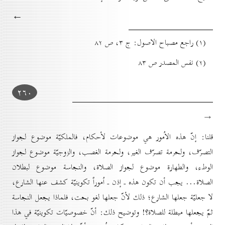
←
(۱) راجع مصباح الاصول: ج ۳، ص ۸۲
(۲) نفس المصدر ص ۸۳
۲٦٠
→
قلنا: إنّ هذه الاُمور هي موضوعات لأحكام، فالملكيّة موضوع لجواز
التصرّف، ولحرمة تصرّف الغير، ولحرمة الغصب، والزوجيّة موضوع لجواز
الوطء، والطهارة موضوع لجواز الصلاة، والنجاسة موضوع لبطلان
الصلاة... يجب أن تكون هذه ـ إذن ـ اُموراً تكوينيّة كشف عنها الشارع،
لا جعليّة جعلها الشارع؛ ذلك لأنّ جعلها لغو بحت، فلماذا يجعل النجاسة
ثمّ يجعلها مبطلة للصلاة؟! وتوضيح ذلك: أنّ خصوصيّات تكوينيّة في هذا