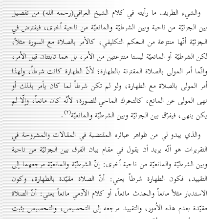
والشيء الطريف ما رأيته في كلام الشيخ العراقي(رحمه الله) من تفصيل
بين الجزئيّة من ناحية وبين الشرطيّة والمانعيّة من ناحية اُخرى، فيفترض في
الجزئيّة أنّها منتزعة من الحكم التكليفي، كالأمر بالصلاة مع السورة مثلاً،
لكن الشرطيّة أو المانعيّة ليستا منتزعتين من الأمر، بل هما ثابتتان قبل الأمر،
وإنّما أمر المولى بالصلاة المقترنة بالطهارة؛ لأنّ الطهارة كانت شرطاً، ولهذا
أمر المولى بالصلاة مع الطهارة، ولو لم تكن شرطاً لما كان يأمر بذلك أو
نهى المولى عن المانع، كالتحرك الماحي للصورة؛ لأنّه كان مانعاً، وإلّا لم
(۲)
يكن ينهى، فيفرّق بين الجزئيّة وبين الشرطيّة والمانعيّة
.
والذي يبدو لي من ظواهر عبائره المقتضبة في المقالات والمشروحة في
التقريرات هو أنّه يريد أن يقول في مقام بيان الفرق بين الجزئيّة من ناحية
وبين الشرطيّة والمانعيّة من ناحية اُخرى: إنّ الشرطيّة والمانعيّة مرجعهما إلى
التقييد، فكون الطهارة شرطاً يعني: أنّ الصلاة مقيّدة بالطهارة، وكون
الاستدبار مثلاً مانعاً والحدث مانعاً، أو كلام الآدمي مانعاً يعني: أنّ الصلاة
مقيّدة بعدم هذه الاُمور، والتقييد مرجعه إلى التحصيص، والتحصيص يثبت