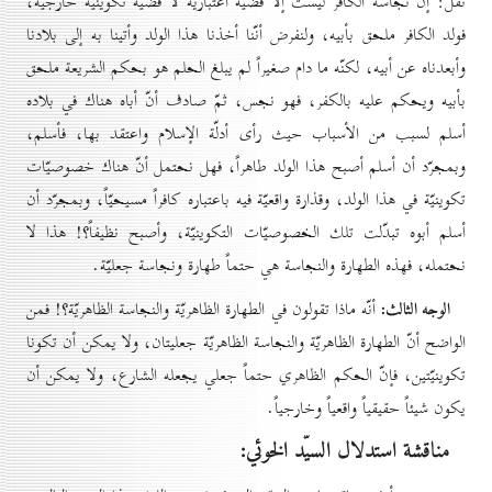
نقل: إنّ نجاسة الكافر ليست إلّا قضيّة اعتباريّة لا قضيّة تكوينيّة خارجيّة،
فولد الكافر ملحق بأبيه، ولنفرض أنّنا أخذنا هذا الولد وأتينا به إلى بلادنا
وأبعدناه عن أبيه، لكنّه ما دام صغيراً لم يبلغ الحلم هو بحكم الشريعة ملحق
بأبيه ويحكم عليه بالكفر، فهو نجس، ثمّ صادف أنّ أباه هناك في بلاده
أسلم لسبب من الأسباب حيث رأى أدلّة الإسلام واعتقد بها، فأسلم،
وبمجرّد أن أسلم أصبح هذا الولد طاهراً، فهل نحتمل أنّ هناك خصوصيّات
تكوينيّة في هذا الولد، وقذارة واقعيّة فيه باعتباره كافراً مسيحيّاً، وبمجرّد أن
أسلم أبوه تبدّلت تلك الخصوصيّات التكوينيّة، وأصبح نظيفاً؟! هذا لا
نحتمله، فهذه الطهارة والنجاسة هي حتماً طهارة ونجاسة جعليّة.
الوجه الثالث:
أنّه ماذا تقولون في الطهارة الظاهريّة والنجاسة الظاهريّة؟! فمن
الواضح أنّ الطهارة الظاهريّة والنجاسة الظاهريّة جعليتان، ولا يمكن أن تكونا
تكوينيّتين، فإنّ الحكم الظاهري حتماً جعلي يجعله الشارع، ولا يمكن أن
يكون شيئاً حقيقياً واقعياً وخارجياً.
مناقشة استدلال السيّد الخوئي: