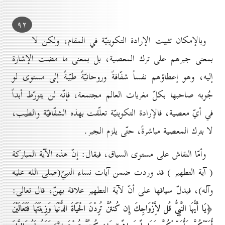
۹۲
وبالإمكان تثبيت الإرادة التكوينيّة في المقام، ولكن لا
بمعنى جبرهم على ترك المعصية، بل بمعنى ما مضت الإشارة
إليه، وهو إعطاؤهم نفساً شفّافةً وروحانيّةً طيّبةً إلى مستوى لو
جُوبه صاحبها بكلّ مغريات العالم مجتمعة، فإنّه لن يتورّط أبداً
في أيّ معصية، فالإرادة التكوينيّة تعلّقت بهذه الشفّافيّة والطيب،
لا بترك المعصية مباشرةً، حتّى يلزم الجبر.
وأمّا النقاش على مستوى السياق، فيقال: إنّ هذه الآية المباركة
( آية التطهير ) قد وردت ضمن آيات نساء النبيّ(صلى الله عليه
وآله)، فيدلّ سياقها على أنّ لآية التطهير علاقة بهنّ، قال تعالى:
﴿يَا أَيُّهَا النَّبِيُّ قُل لاَِّزْوَاجِكَ إِن كُنتُنَّ تُرِدْنَ الْحَيَاةَ الدُّنْيَا وَزِينَتَهَا فَتَعَالَيْنَ