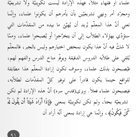
علماء أو فقهاء مثلاً، فهذه الإرادة ليست تكوينيّة ولا تشريعيّة
ومجرّد أمر ونهي تشريعيّين بأن يأمرهم أن يكونوا علماء، وإنّما
تعني أنّ هذا المعلّم يُريد أن يُهيّئ ما بيده من المقدّمات التي
ستؤدّي بهؤلاء الطلاّب إلى أن يتخرّجوا أو يُصبحوا علماء، وممّا
لا شكّ فيه أنّ هذا يكون بمحض اختيارهم وليس بالجبر، فالمعلّم
يُلقي على طلاّبه الدروس الدقيقة ويوفّر مناخ الدرس والفهم لهم،
فيُصبحون بذلك علماء، وسوف تكون إرادة المعلّم هذا مطابقة
للواقع حينما يكون قادراً على توفير كلّ المقدّمات لطلاّبه،
فيصبحون علماء فعلاً. ويرى(قدس سره) أنّ هذه الإرادة لم تكن
تشريعيّة بحتاً، ولم تكن تكوينيّة بمعنى
﴿إِذَا أَرَادَ شَيْئاً أَن يَقُولَ لَهُ
، وإنّما هي إرادة بمعنى أنّه أراد أن
كُنْ فَيَكُونُ﴾
۹۱