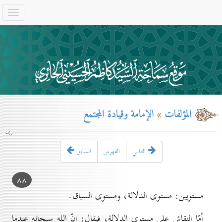
المؤلفات
»
الإمامة وقيادة المجتمع
التـالـي
الفهرس
السابق
۸۸
مستويين: مستوى الدلالة، ومستوى السياق.
أمّا النقاش على مستوى الدلالة، فيقال: إنّ الله سبحانه عندما