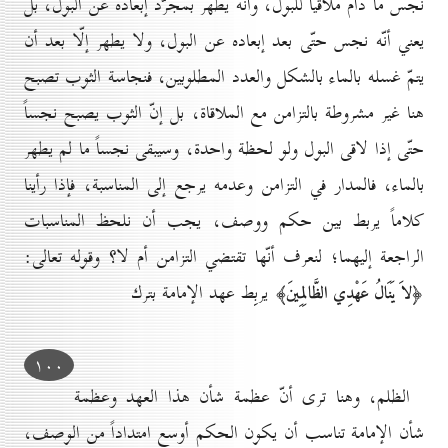
نجس ما دام ملاقياً للبول، وأنّه يطهر بمجرّد إبعاده عن البول، بل
يعني أنّه نجس حتّى بعد إبعاده عن البول، ولا يطهر إلّا بعد أن
يتمّ غسله بالماء بالشكل والعدد المطلوبين، فنجاسة الثوب تصبح
هنا غير مشروطة بالتزامن مع الملاقاة، بل إنّ الثوب يصبح نجساً
حتّى إذا لاقى البول ولو لحظة واحدة، وسيبقى نجساً ما لم يطهر
بالماء، فالمدار في التزامن وعدمه يرجع إلى المناسبة، فإذا رأينا
كلاماً يربط بين حكم ووصف، يجب أن نلحظ المناسبات
الراجعة إليهما؛ لنعرف أنّها تقتضي التزامن أم لا؟ وقوله تعالى:
يربِط عهد الإمامة بترك
﴿لاَ يَنَالُ عَهْدِي الظَّالِمِينَ﴾
۱٠٠
الظلم، وهنا ترى أنّ عظمة شأن هذا العهد وعظمة
شأن الإمامة تناسب أن يكون الحكم أوسع امتداداً من الوصف،