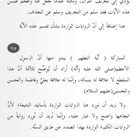
يؤدّي إلى تحريف القرآن، ولكنّه عندما جُعل هنا واُقحم ضمن
هذه الآيات فقد سلم من التحريف وسلم عن الحذف.
هذا إضافةً إلى أنّ الروايات الواردة بشأن تفسير هذه الآية
۹٥
المباركة ( آية التطهير ) يبدو منها أنّ الرسول
الأعظم(صلى الله عليه وآله) أراد أن يُوضِّح للاُمّة أنّ هذا
المقطع لا علاقة له بنسائه، وإنّما له علاقة بعليِّ وفاطمة والحسن
والحسين(عليهم السلام).
ولا نريد أن نورد هنا الروايات الواردة بأسانيد الشيعة؛ لأنّ
اتجاهها واضح ولا غبار عليه، وإنّما نُريد أن نُورد روايةً من
الروايات الكثيرة الواردة بهذا الصدد عن طريق السنّة.