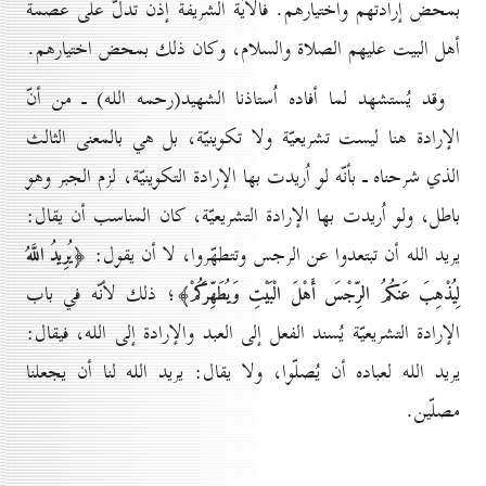
بمحض إرادتهم واختيارهم. فالآية الشريفة إذن تدلّ على عصمة
أهل البيت عليهم الصلاة والسلام، وكان ذلك بمحض اختيارهم.
وقد يُستشهد لما أفاده اُستاذنا الشهيد(رحمه الله) ـ من أنّ
الإرادة هنا ليست تشريعيّة ولا تكوينيّة، بل هي بالمعنى الثالث
الذي شرحناه ـ بأنّه لو اُريدت بها الإرادة التكوينيّة، لزم الجبر وهو
باطل، ولو اُريدت بها الإرادة التشريعيّة، كان المناسب أن يقال:
يريد الله أن تبتعدوا عن الرجس وتتطهّروا، لا أن يقول:
﴿يُرِيدُ اللَّهُ
؛ ذلك لأنّه في باب
لِيُذْهِبَ عَنكُمُ الرِّجْسَ أَهْلَ الْبَيْتِ وَيُطَهِّرَكُمْ﴾
الإرادة التشريعيّة يُسند الفعل إلى العبد والإرادة إلى الله، فيقال:
يريد الله لعباده أن يُصلّوا، ولا يقال: يريد الله لنا أن يجعلنا
مصلّين.