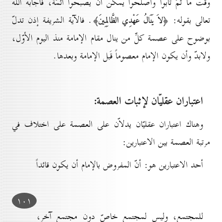
وقت ما ثُمّ تابوا وأصلحوا يمكن أن يصبحوا أئمّة، فأجابه الله
تعالى بقوله:
. فالآية الشريفة إذن تدلّ
﴿لاَ يَنَالُ عَهْدِي الظَّالِمِينَ﴾
بوضوح على عصمة كلِّ من ينال مقام الإمامة منذ اليوم الأوّل،
ولابدّ وأن يكون الإمام معصوماً قَبل الإمامة وبعدها.
اعتباران عقليّان لإثبات العصمة:
وهناك اعتباران عقليّان يدلاّن على العصمة على اختلاف في
مرتبة العصمة بين الاعتبارين:
أحد الاعتبارين هو: أنّ المفروض بالإمام أن يكون قائداً
۱٠۱
للمجتمع، وليس لمجتمع خاصّ دون مجتمع آخر،