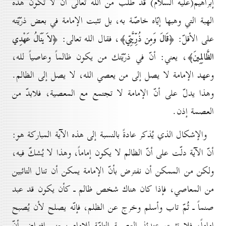
إبراهيم(عليه السلام) قد طلب من الله تعالى أن لا تكون هذه
الهبة التي وهبها إيّاه خاصّة به، بل تثبت الإمامة في بعض ذرّيّته
على الأقلّ:
، فقال الله تعالى:
﴿قَالَ وَمِن ذُرِّيَّتِي﴾
﴿لاَ يَنَالُ عَهْدِي
، يعني: أنّ في ذرّيّتك من يكون ظالماً وعاصياً لله،
الظَّالِمِينَ﴾
وعهد الإمامة لا يصل إلى من يعصي الله، لا يصل إلى الظالم.
وهذا يدلّ على أنّ الإمامة لا تجتمع مع المعصية، فلابدّ من
العصمة إذن.
والإشكال الذي يُذكر عادةً بالنسبة إلى هذه الآية المباركة هو:
أنّ الآية دلّت على أنّ الظالم لا يكون إماماً، وهذا لا يُشكّ فيه،
ولكن من الممكن أن نفترض بأنّ الإمامة يمكن أن تنال التائبين
من المعاصي، فإذا كان هناك شخص ظالم ـ كأن يكون قد عبد
صنماً ـ ثُمّ تاب وأسلم وخرج عن الظلم، فإنّه يصلح لأن يُصبح
إماماً، فلا تثبت عندئذ العصمة التامّة للإمام بمعنى افتراض أنّ