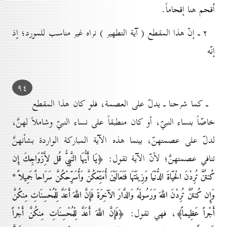
اُقحم هنا إقحاماً.
۲ ـ إنّ هذا المقطع ( آية التطهير ) نراه غير مناسب للمورد؛ إذ
إنّه
۹٤
ـ كما شرحنا ـ يدلّ على العصمة، فلو كان هذا المقطع
خاصّاً بنساء النبيّ، أو كان منطبقاً على نساء النبيّ وشاملاً لهنَّ،
لدلّ على عصمتهنّ، بينما هذه الآية المباركة الواردة بشأنهنَّ
تنافي عصمتهنَّ؛ لأنّ الآية تقول:
﴿يَا أَيُّهَا النَّبِيُّ قُل لاَِّزْوَاجِكَ إِن
كُنتُنَّ تُرِدْنَ الْحَيَاةَ الدُّنْيَا وَزِينَتَهَا فَتَعَالَيْنَ أُمَتِّعْكُنَّ وَأُسَرِّحْكُنَّ سَرَاحاً جَمِيلاً *
وَإِن كُنتُنَّ تُرِدْنَ اللَّهَ وَرَسُولَهُ وَالدَّارَ الآخِرَةَ فَإِنَّ اللَّهَ أَعَدَّ لِلْمُحْسِنَاتِ مِنكُنَّ
، فهي تقول:
أَجْراً عَظِيماً﴾
﴿فَإِنَّ اللَّهَ أَعَدَّ لِلْمُحْسِنَاتِ مِنكُنَّ أَجْراً