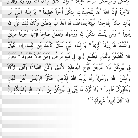
أُمَتِّعْكُنَّ وَأُسَرِّحْكُنَّ سَرَاحاً جَمِيلاً * وَإِن كُنتُنَّ تُرِدْنَ اللَّهَ وَرَسُولَهُ وَالدَّارَ
الآخِرَةَ فَإِنَّ اللَّهَ أَعَدَّ لِلْمُحْسِنَاتِ مِنكُنَّ أَجْراً عَظِيماً * يَا نِسَاء النَّبِيِّ مَن
يَأْتِ مِنكُنَّ بِفَاحِشَة مُّبَيِّنَة يُضَاعَفْ لَهَا الْعَذَابُ ضِعْفَيْنِ وَكَانَ ذَلِكَ عَلَى اللَّهِ
يَسِيراً * وَمَن يَقْنُتْ مِنكُنَّ لِلَّهِ وَرَسُولِهِ وَتَعْمَلْ صَالِحاً نُّؤْتِهَا أَجْرَهَا مَرَّتَيْنِ
وَأَعْتَدْنَا لَهَا رِزْقاً كَرِيماً * يَا نِسَاء النَّبِيِّ لَسْتُنَّ كَأَحَد مِّنَ النِّسَاء إِنِ اتَّقَيْتُنَّ
فَلاَ تَخْضَعْنَ بِالْقَوْلِ فَيَطْمَعَ الَّذِي فِي قَلْبِهِ مَرَضٌ وَقُلْنَ قَوْلاً مَّعْرُوفاً * وَقَرْنَ
فِي بُيُوتِكُنَّ وَلاَ تَبَرَّجْنَ تَبَرُّجَ الْجَاهِلِيَّةِ الاُْولَى وَأَقِمْنَ الصَّلاَةَ وَآتِينَ الزَّكَاةَ
وَأَطِعْنَ اللَّهَ وَرَسُولَهُ إِنَّمَا يُرِيدُ اللَّهُ لِيُذْهِبَ عَنكُمُ الرِّجْسَ أَهْلَ الْبَيْتِ
وَيُطَهِّرَكُمْ تَطْهِيراً * وَاذْكُرْنَ مَا يُتْلَى فِي بُيُوتِكُنَّ مِنْ آيَاتِ اللَّهِ وَالْحِكْمَةِ إِنَّ
(۱)
.
اللَّهَ كَانَ لَطِيفاً خَبِيراً﴾