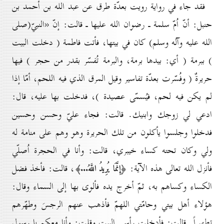
فقد جاء في رواية رويت بعدّة طرق عن عبد الله بن أحمد بن
حنبل: أنّ اُمّ سلمة ـ رضوان الله عليها ـ قالت: إنّ «النبيّ(صلى
الله عليه وآله وسلم) كان في بيتها، فأتت فاطمة ( دخلت البيت
) ببرمة ( أي: بيدها برمة، والبرمة تُفسّر بقدر من حجر ) فيها
حريرةٌ ( وفُسّرت بعدّة تفاسير وقيل المرق الذي فيه اللحم، أمّا إذا
لم يكن فيه لحم، فيُسمّى عصيدة )، فدخلت بها عليه، قال:
ادعي لي زوجك وابنيك. قالت: فجاء عليّ وحسن وحسين
فدخلوا وجلسوا يأكلون من تلك الحريرة وهو وهم على منامة له
ولي وكان تحته كساء خيبري، قالت: وأنا في الحجرة اُصلّي
فأنزل الله تعالى هذه الآية:
، قالت: فأخذ فضل
﴿إِنَّمَا يُرِيدُ اللَّهُ...﴾
الكساء وكساهم به، ثمّ أخرج يده فألوى بها إلى السماء وقال:
هؤلاء أهل بيتي وحامّتي اللهمّ فأذهب عنهم الرجسَ وطهّرهم
تطهيراً. قالت: فأدخلت رأسي البيت وقلت: وأنا معكم يا رسول