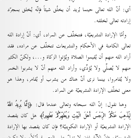
أي: أنّ الله تعالى حينما يُريد أن يخلُق شيئاً فإنّه يُخلق بمجرّد
إرادته تعالى لخلقه.
وأمّا الإرادة التشريعيّة، فتتخلّف عن المراد، أي: أنّ إرادة الله
تعالى الكامنة في الأحكام والتشريعات تتخلّف عن مراده، فقد
أراد الله منهم أن يُقيموا الصلاة ويُؤتوا الزكاة و...، ولكنّ الكثير
منهم لا يُصلِّي ولا يُؤدِّي، وأراد الله منهم أنّ لا يشربوا الخمر
ولا يُقامروا، بينما نرى أنّ هناك من يشرب أو يُقامر، وهذا هو
معنى تخلّف الإرادة التشريعيّة عن المراد.
وهنا نقول: إنّ الله سبحانه وتعالى عندما قال:
﴿إِنَّمَا يُرِيدُ اللَّهُ
هل كان يقصد
لِيُذْهِبَ عَنكُمُ الرِّجْسَ أَهْلَ الْبَيْتِ وَيُطَهِّرَكُمْ تَطْهِيراً﴾
الإرادة التشريعيّة أو الإرادة التكوينيّة؟ فإن كان يقصد بها الإرادة
التشريعيّة، فإنّ الآية إذن لا تدلّ على العصمة أوّلاً، ولا تكون