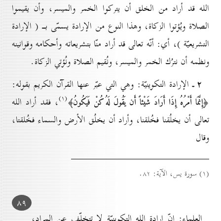
الله قد أراد من الخلق أن يتركوا الخمر والميسر، وأن يقيموا
الصلاة ويُؤتوا الزكاة، وهذا النوع من الإرادة يسمّى بــ ( الإرادة
التشريعيّة )، أي: أنّه تعالى قد أراد منّا بتشريعاته وأحكامه وقوانينه
ونظمه أن نترُك الخمر والميسر، ونُقيم الصلاة ونُؤتي الزكاة.
۲ ـ
الإرادة التكوينيّة: وهي التي عبّر عنها القرآن الكريم بقوله:
(۱)
، فقد أراد الله
﴿إِنَّمَا أَمْرُهُ إِذَا أَرَادَ شَيْئاً أَن يَقُولَ لَهُ كُنْ فَيَكُونُ﴾
تعالى أن يخلُقنا فخُلقنا، وأراد أن يخلُق الأرض والسماء فخُلقتا،
وقال
(۱) سورة يس، الآية: ۸۲.
۸۹
العلماء: إنّ إرادة الله التكوينيّة لا تتخلّف عن المراد،