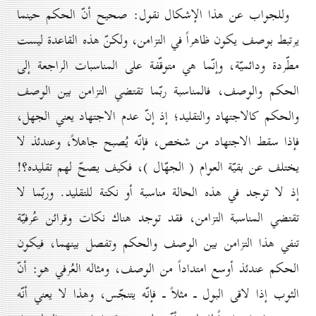
وللجواب عن هذا الإشكال نقول: صحيح أنّ الحكم حينما
يرتبط بوصف يكون ظاهراً في التزامن، ولكنّ هذه القاعدة ليست
مطّردة ودائميّة، وإنّما هي متوقّفة على المناسبات الراجعة إلى
الحكم والوصف، فالمناسبة ربّما تقتضي التزامن بين الوصف
والحكم كالاجتهاد والتقليد؛ إذ إنّ عدم الاجتهاد يعني الجهل،
فإذا سقط الاجتهاد من شخص، فإنّه يُصبح جاهلاً، وعندئذ لا
يختلف عن بقيّة العوام ( الجهّال )، فكيف يصحّ لهم تقليده؟!
إذ لا توجد في هذه الحالة مناسبة أو نكتة للتقليد. وربّما لا
تقتضي المناسبة التزامن، فقد توجد هناك نكات وقرائن عُرفيّة
تنفي هذا التزامن بين الوصف والحكم وتفصل بينهما، فيكون
الحكم عندئذ أوسع امتداداً من الوصف، ومثاله العُرفي هو: أنّ
الثوب إذا لاقى البول ـ مثلاً ـ فإنّه يتنجّس، وهذا لا يعني أنّه