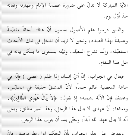
الآية المباركة لا تدلّ على ضرورة عصمة الإمام وطهارته ونقائه
منذ أوّل يوم.
والذين درسوا علم الاُصول يعلمون أنّ هناك أبحاثاً مفصّلةً
وعميقةً بهذا الصدد، ونحن لا نريد أن ندخل في تلك الأبحاث
المفصّلة، وإنّما نشرح المطلب ونبيِّنه بمستوى ما يمكن بيانه في
مثل هذا المقام.
فيقال في الجواب: إنّ أيّ إنسان إذا ظلم ( عصى ) فإنّه في
ساعة المعصية ظالم حتماً؛ لأنّ المشتقَّ حقيقة في المتلبّس،
وعندئذ فإنّ الآية تشمله؛ إذ تقول:
،
﴿لاَ يَنَالُ عَهْدِي الظَّالِمِينَ﴾
ومعناها: أنّ عهدي لا ينال هذا الرجل، وهذا تعبير مطلق، ويعني
أنّه لا ينال عهد الله أبداً، وحتّى بعد أن يتوب هذا الرجل.
ويعترض على هذا الجواب بأنّ الحكم إذا ربط بوصف فإنّ