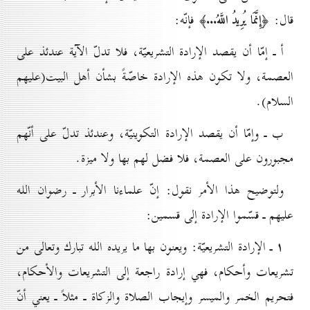
قال:
فإنّه:
﴿إِنَّمَا يُرِيدُ اللَّهُ...﴾
أ ـ إمّا أن يقصد الإرادة التشريعيّة، فلا تدلّ الآية عندئذ على
العصمة، ولا تكون هذه الإرادة خاصّةً بشأن أهل البيت(عليهم
السلام).
ب ـ وإمّا أن يقصد الإرادة التكوينيّة، وعندئذ تدلّ على أنّهم
مجبورون على العصمة، فلا فضل لهم بها ولا ميزة.
ولتوضيح هذا الأمر نقول: إنّ علماءنا الأبرار ـ رضوان الله
عليهم ـ قسّموا الإرادة إلى قسمين:
۱ ـ
الإرادة التشريعيّة: ويعنون بها ما يريده الله تبارك وتعالى من
تشريعات وأحكام، فهي إرادة راجعة إلى التشريعات والأحكام،
فتحريم الخمر والميسر وإيجاب الصلاة والزكاة ـ مثلاً ـ يعني أنّ