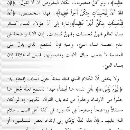
، ولو كنَّ معصومات لكان المفروض أن لا تقول:
عَظِيماً﴾
﴿فَإِنَّ
. فهذا التخصيص:
اللَّهَ أَعَدَّ لِلْمُحْسِنَاتِ مِنكُنَّ أَجْراً عَظِيماً﴾
﴿أَعَدَّ
إشارة إلى أنّ هؤلاء النساء كسائر
لِلْمُحْسِنَاتِ مِنكُنَّ أَجْراً عَظِيماً﴾
نساء العالم فيهنَّ مُحسنات وفيهنَّ مُسيئات، إذن الآية واضحة في
عدم عصمة نساء النبيّ، وعليه فإنّ المقطع الذي يدلّ على
العصمة لا يناسب سياق الآيات ومضمونها، فليس له علاقة إذن
بنساء النبيّ.
ولا يخفى أنّ الكلام الذي قلناه سابقاً حول أسباب إقحام آية:
يأتي نفسه هنا أيضاً، فهذا المقطع لعلّه جُعل هنا
﴿الْيَوْمَ يَئِسَ...﴾
حذراً من الارتداد وحذراً من تحريف القرآن الكريم؛ إذ لو كان
مستقلاًّ وواضحاً وصارخاً في أنّه وارد في أئمّة أهل البيت ـ سلام
الله عليهم ـ فإنّ هذا لعلّه يُؤدّي إلى ارتداد بعض المسلمين، أو