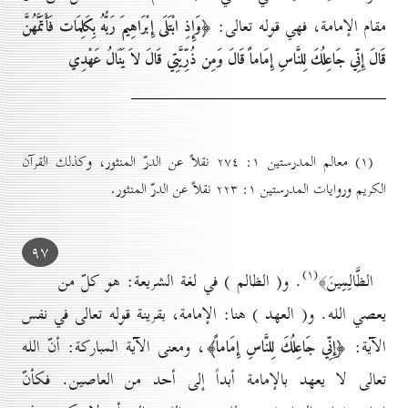
مقام الإمامة، فهي قوله تعالى:
﴿وَإِذِ ابْتَلَى إِبْرَاهِيمَ رَبُّهُ بِكَلِمَات فَأَتَمَّهُنَّ
قَالَ إِنِّي جَاعِلُكَ لِلنَّاسِ إِمَاماً قَالَ وَمِن ذُرِّيَّتِي قَالَ لاَ يَنَالُ عَهْدِي
(۱) معالم المدرستين ۱: ۲۷٤ نقلاً عن الدرّ المنثور، وكذلك القرآن
الكريم وروايات المدرستين ۱: ۲۲۳ نقلاً عن الدرّ المنثور.
۹۷
(۱)
الظَّالِمِينَ﴾
. و( الظالم ) في لغة الشريعة: هو كلّ من
يعصي الله. و( العهد ) هنا: الإمامة، بقرينة قوله تعالى في نفس
الآية:
، ومعنى الآية المباركة: أنّ الله
﴿إِنِّي جَاعِلُكَ لِلنَّاسِ إِمَاماً﴾
تعالى لا يعهد بالإمامة أبداً إلى أحد من العاصين. فكأنّ