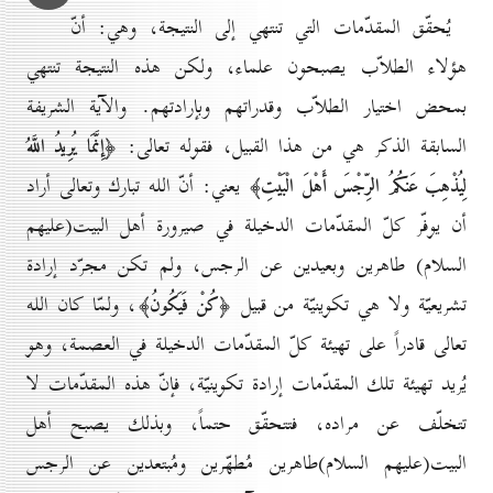
يُحقّق المقدّمات التي تنتهي إلى النتيجة، وهي: أنّ
هؤلاء الطلاّب يصبحون علماء، ولكن هذه النتيجة تنتهي
بمحض اختيار الطلاّب وقدراتهم وبإرادتهم. والآية الشريفة
السابقة الذكر هي من هذا القبيل، فقوله تعالى:
﴿إِنَّمَا يُرِيدُ اللَّهُ
يعني: أنّ الله تبارك وتعالى أراد
لِيُذْهِبَ عَنكُمُ الرِّجْسَ أَهْلَ الْبَيْتِ﴾
أن يوفّر كلّ المقدّمات الدخيلة في صيرورة أهل البيت(عليهم
السلام) طاهرين وبعيدين عن الرجس، ولم تكن مجرّد إرادة
تشريعيّة ولا هي تكوينيّة من قبيل
، ولمّا كان الله
﴿كُنْ فَيَكُونُ﴾
تعالى قادراً على تهيئة كلّ المقدّمات الدخيلة في العصمة، وهو
يُريد تهيئة تلك المقدّمات إرادة تكوينيّة، فإنّ هذه المقدّمات لا
تتخلّف عن مراده، فتتحقّق حتماً، وبذلك يصبح أهل
البيت(عليهم السلام)طاهرين مُطهّرين ومُبتعدين عن الرجس