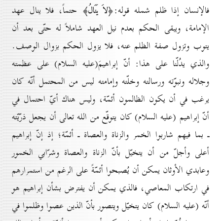
فالإنسان إذا ظلم شمله قوله:
حتماً، فلا ينال عهد
﴿لاَ يَنَالُ﴾
الإمامة، ويبقى الحكم بعدم نيل العهد شاملاً له حتّى بعد أن
يتوب وتزول صفة الظلم عنه، فلا يزول الحكم بزوال الوصف.
والذي يدُلّنا على هذا: أنّ إبراهيمَ(عليه السلام) على عظمته
وجلاله ونبوّته ورسالته وخلّته وإمامته ليس من المحتمل أنّه كان
يرغب في أن يكون الظالمون أئمّة، وليس هناك أيّ احتمال في
أنّ إبراهيم (عليه السلام) كان يتوقّع من الله تعالى أن يجعل ذرّيّته
ـ بما فيهم شاربوا الخمر والزناة والعصاة ـ أئمّة؛ إذ إنّ إبراهيم
أعلى وأجلّ من أن يتخيّل بأنّ الزناة والعصاة وشرّابي الخمور
وعابدي الأوثان يمكن أن يُصبحوا أئمّةً على الرغم من استمرارهم
في ارتكاب المعاصي، فالذي يمكن أن يفترض بشأن إبراهيم هو
أنّه (عليه السلام) كان يتخيّل ويتصور بأنّ الذين عصوا وظلموا في