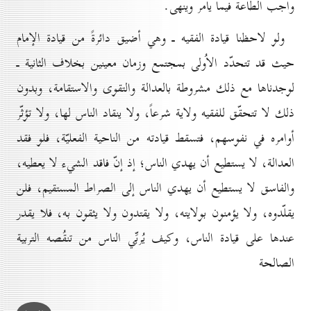
واجب الطاعة فيما يأمر وينهى.
ولو لاحظنا قيادة الفقيه ـ وهي أضيق دائرةً من قيادة الإمام
حيث قد تتحدّد الاُولى بمجتمع وزمان معينين بخلاف الثانية ـ
لوجدناها مع ذلك مشروطة بالعدالة والتقوى والاستقامة، وبدون
ذلك لا تتحقّق للفقيه ولاية شرعاً، ولا ينقاد الناس لها، ولا تؤثّر
أوامره في نفوسهم، فتسقط قيادته من الناحية الفعليّة، فلو فقد
العدالة، لا يستطيع أن يهدي الناس؛ إذ إنّ فاقد الشيء لا يعطيه،
والفاسق لا يستطيع أن يهدي الناس إلى الصراط المستقيم، فلن
يقلّدوه، ولا يؤمنون بولايته، ولا يقتدون ولا يثقون به، فلا يقدر
عندها على قيادة الناس، وكيف يُربِّي الناس من تنقُصه التربية
الصالحة