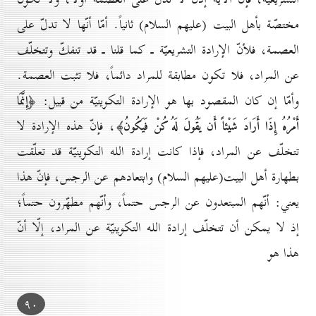
مختصّة بأهل البيت (عليهم السلام) ثانياً. أمّا أنّها لا تدلّ على
العصمة، فلأنّ الإرادة التشريعيّة ـ كما قلنا ـ قد تنفكّ وتتخلّف
عن المراد، فلا تكون مطابقة للمراد دائماً، فلا تثبت العصمة.
وأمّا إن كان المقصود بها هو الإرادة التكوينيّة من قبيل:
﴿إِنَّمَا
، فإنّ هذه الإرادة لا
أَمْرُهُ إِذَا أَرَادَ شَيْئاً أَن يَقُولَ لَهُ كُنْ فَيَكُونُ﴾
تتخلّف عن المراد، فإذا كانت إرادة الله التكوينيّة قد تعلّقت
بطهارة أهل البيت(عليهم السلام) وابتعادهم عن الرجس، فإنّ هذا
يعني: أنّهم المبتعدون عن الرجس حتماً، وأنّهم مطهّرون حتماً؛
إذ لا يمكن أن تتخلّف إرادة الله التكوينيّة عن المراد، إلّا أنّ
هذا هو
۹٠