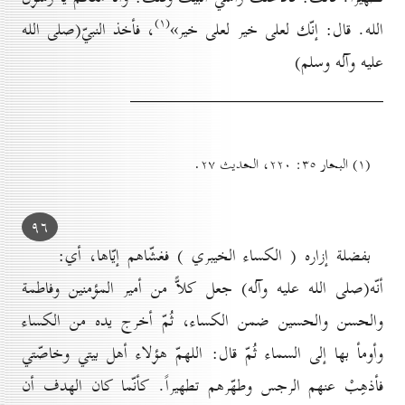
(۱)
الله. قال: إنّك لعلى خير لعلى خير»
، فأخذ النبيّ(صلى الله
عليه وآله وسلم)
(۱) البحار ۳٥: ۲۲٠، الحديث ۲۷.
۹٦
بفضلة إزاره ( الكساء الخيبري ) فغشّاهم إيّاها، أي:
أنّه(صلى الله عليه وآله) جعل كلاًّ من أمير المؤمنين وفاطمة
والحسن والحسين ضمن الكساء، ثُمّ أخرج يده من الكساء
وأومأ بها إلى السماء ثُمّ قال: اللهمّ هؤلاء أهل بيتي وخاصّتي
فأذهِبْ عنهم الرجس وطهّرهم تطهيراً. كأنّما كان الهدف أن