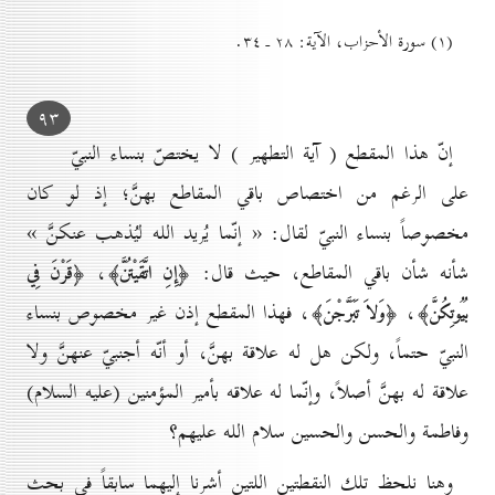
(۱) سورة الأحزاب، الآية: ۲۸ ـ ۳٤.
۹۳
إنّ هذا المقطع ( آية التطهير ) لا يختصّ بنساء النبيّ
على الرغم من اختصاص باقي المقاطع بهنَّ؛ إذ لو كان
مخصوصاً بنساء النبيّ لقال: « إنّما يُريد الله ليُذهب عنكنَّ »
شأنه شأن باقي المقاطع، حيث قال:
،
﴿إِنِ اتَّقَيْتُنَّ﴾
﴿قَرْنَ فِي
،
، فهذا المقطع إذن غير مخصوص بنساء
بُيُوتِكُنَّ﴾
﴿وَلاَ تَبَرَّجْنَ﴾
النبيّ حتماً، ولكن هل له علاقة بهنَّ، أو أنّه أجنبيّ عنهنَّ ولا
علاقة له بهنَّ أصلاً، وإنّما له علاقه بأمير المؤمنين (عليه السلام)
وفاطمة والحسن والحسين سلام الله عليهم؟
وهنا نلحظ تلك النقطتين اللتين أشرنا إليهما سابقاً في بحث