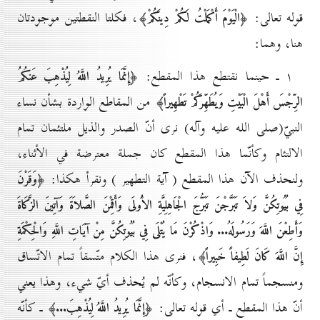
قوله تعالى:
، فكلتا النقطتين موجودتان
﴿الْيَوْمَ أَكْمَلْتُ لَكُمْ دِينَكُمْ﴾
هنا، وهما:
۱ ـ حينما نقتطع هذا المقطع:
﴿إِنَّمَا يُرِيدُ اللَّهُ لِيُذْهِبَ عَنكُمُ
من المقاطع الواردة بشأن نساء
الرِّجْسَ أَهْلَ الْبَيْتِ وَيُطَهِّرَكُمْ تَطْهِيراً﴾
النبيّ(صلى الله عليه وآله) نرى أنّ الصدر والذيل ملتئمان تمام
الالتئام وكأنّما هذا المقطع كان جملة معترضة في الأثناء،
ولنحذف الآن هذا المقطع ( آية التطهير ) ونقرأ هكذا:
﴿وَقَرْنَ
فِي بُيُوتِكُنَّ وَلاَ تَبَرَّجْنَ تَبَرُّجَ الْجَاهِلِيَّةِ الاُْولَى وَأَقِمْنَ الصَّلاَةَ وَآتِينَ الزَّكَاةَ
وَأَطِعْنَ اللَّهَ وَرَسُولَهُ... وَاذْكُرْنَ مَا يُتْلَى فِي بُيُوتِكُنَّ مِنْ آيَاتِ اللَّهِ وَالْحِكْمَةِ
، فنرى هذا الكلام متّسقاً تمام الاتّساق
إِنَّ اللَّهَ كَانَ لَطِيفاً خَبِيراً﴾
ومنسجماً تمام الانسجام، وكأنّه لم يُحذف أيّ شيء، وهذا يعني
أنّ هذا المقطع ـ أي قوله تعالى:
ـ كأنّه
﴿إِنَّمَا يُرِيدُ اللَّهُ لِيُذْهِبَ...﴾