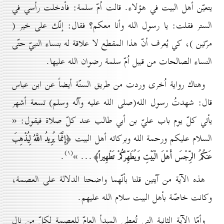
يتعيّن أهل البيت في هؤلاء. قالت اُمّ سلمة: فأدخلت رأسي في
الستر فقلت: يا رسول الله وأنا معكم؟ فقال: إنّك على خير (
مرّتين )، كي يُعرف أنّ هذا المقطع لا علاقة له بنساء النبيّ حتّى
النساء الصالحات من قبيل اُمّ سلمة رضوان الله عليها.
وهناك رواية اُخرى وردت من طريق السنّة أيضاً عن ابن عباس
قال: شهدتُ رسول الله(صلى الله عليه وآله وسلم) تسعة أشهر
يأتي كلّ يوم باب عليّ بن أبي طالب عند كلّ صلاة فيقول: «
السلام عليكم ورحمة الله وبركاته أهل البيت
﴿إِنَّمَا يُرِيدُ اللَّهُ لِيُذْهِبَ
(۱)
.
... »
عَنكُمُ الرِّجْسَ أَهْلَ الْبَيْتِ وَيُطَهِّرَكُمْ تَطْهِيراً﴾
هذه الآية من آيتين قلنا بأنّهما واضحتا الدلالة على العصمة،
وكانت خاصّة بأهل البيت سلام الله عليهم.
وأمّا الآية الثانية التي تُعطي المبدأ العامّ للعصمة لكلّ من نال