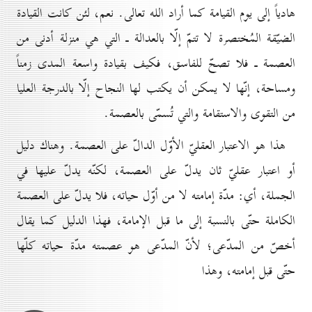
هادياً إلى يوم القيامة كما أراد الله تعالى. نعم، لئن كانت القيادة
الضيّقة المُختصرة لا تتمّ إلّا بالعدالة ـ التي هي منزلة أدنى من
العصمة ـ فلا تصحّ للفاسق، فكيف بقيادة واسعة المدى زمناً
ومساحة، إنّها لا يمكن أن يكتب لها النجاح إلّا بالدرجة العليا
من التقوى والاستقامة والتي تُسمّى بالعصمة.
هذا هو الاعتبار العقليّ الأوّل الدالّ على العصمة. وهناك دليل
أو اعتبار عقليّ ثان يدلّ على العصمة، لكنّه يدلّ عليها في
الجملة، أي: مدّة إمامته لا من أوّل حياته، فلا يدلّ على العصمة
الكاملة حتّى بالنسبة إلى ما قبل الإمامة، فهذا الدليل كما يقال
أخصّ من المدّعى؛ لأنّ المدّعى هو عصمته مدّة حياته كلّها
حتّى قبل إمامته، وهذا