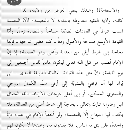
۱٠۲
والاستقامة؟! وعندئذ ينتفي الغرض من ولايته، لذا
كانت ولاية الفقيه مشروطة بالعدالة لا بالعصمة؛ لأنّ العصمة
ليست شرطاً في القيادات الضيّقة مساحةً والقصيرة زمناً، وأمّا
القيادة الأوسع مساحةً والأطول زمناً ـ كما مضى شرحها ـ فإنّها
بحاجة إلى شرط أرقى من العدالة وأعلى وهو العصمة؛ إذ إنّ
الإمام نُصب من قبل الله تعالى ليكون هادياً للناس أجمعين إلى
يوم القيامة، فإنّ مثل هذه القيادة العالميّة الطويلة المدى ـ التي
يُراد لها أن ترتقيَ بالبشريّة إلى أرقى سلّم الكمال الروحي
والمعنوي الممكن، أو إلى أعلى درجات الارتباط بالله المتعال
لنيل رضوانه تبارك وتعالى ـ بحاجة إلى شرط أعلى من العدالة، فلا
يكتب لها النجاح إلّا بالعصمة، ولو أخطأ الإمام في عمره مرّةً
واحدةً، فلن يثق به الناس، فلا يقتدون به، وعندها لا يكون لهم