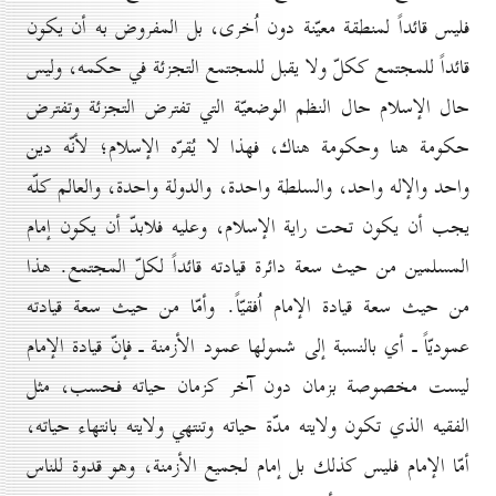
فليس قائداً لمنطقة معيّنة دون اُخرى، بل المفروض به أن يكون
قائداً للمجتمع ككلّ ولا يقبل للمجتمع التجزئة في حكمه، وليس
حال الإسلام حال النظم الوضعيّة التي تفترض التجزئة وتفترض
حكومة هنا وحكومة هناك، فهذا لا يُقرّه الإسلام؛ لأنّه دين
واحد والإله واحد، والسلطة واحدة، والدولة واحدة، والعالم كلّه
يجب أن يكون تحت راية الإسلام، وعليه فلابدّ أن يكون إمام
المسلمين من حيث سعة دائرة قيادته قائداً لكلّ المجتمع. هذا
من حيث سعة قيادة الإمام اُفقيّاً. وأمّا من حيث سعة قيادته
عموديّاً ـ أي بالنسبة إلى شمولها عمود الأزمنة ـ فإنّ قيادة الإمام
ليست مخصوصة بزمان دون آخر كزمان حياته فحسب، مثل
الفقيه الذي تكون ولايته مدّة حياته وتنتهي ولايته بانتهاء حياته،
أمّا الإمام فليس كذلك بل إمام لجميع الأزمنة، وهو قدوة للناس