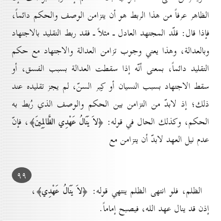
الظاهر عرفاً من هذا الربط هو أن يتزامن الوصف والحكم دائماً،
فإذا قال: قلّد المجتهد العادل ـ مثلاً ـ فقد ربط التقليد بالاجتهاد
وبالعدالة، وهذا يعني وجوب تزامن العدالة والاجتهاد مع حكم
التقليد دائماً، بمعنى أنّه إذا سقطت العدالة بسبب الفسق، أو
سقط الاجتهاد بسبب النسيان أو كِبر السنّ، لم يجز تقليده عند
ذلك؛ إذ لابدّ من التزامن بين الحكم والوصف الذي رُبط به
الحكم، وكذلك الحال في قوله:
، فإنّ
﴿لاَ يَنَالُ عَهْدِي الظَّالِمِينَ﴾
عدم نيل العهد لابدّ أن يتزامن مع
۹۹
الظلم، فلو انتهى الظلم ينتهي قوله:
،
﴿لاَ يَنَالُ عَهْدِي﴾
إذن قد ينال عهد الله، فيصبح إماماً.