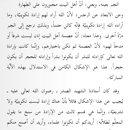
الجبر بعينه، ويعني: أنّ أهل البيت مجبورون على الطهارة
وعن الابتعاد عن الرجس؛ لأنّ الله أراد لهم إرادة تكوينيّة، وما
أراده الله إرادة تكوينيّة فإنّه كائن حتماً، وبذلك نرجع إلى الجبر
مرّةً اُخرى. وهذا معناه: أنّ عصمة أهل البيت إذن ليست شرفاً أو
مدحاً لهم؛ لأنّ العصمة لم تكن باختيارهم، وإنّما كانت بإرادة
الله تعالى كإرادته للبشر أن يكونوا بشراً وإرادته للحجر أن يكون
حجراً. هذا هو الإشكال الكامن في الاستدلال بهذه الآية
المباركة.
وقد كان اُستاذنا الشهيد الصدر ـ رضوان الله تعالى عليه ـ
يُجيب عن هذا الإشكال قائلاً بأنّ هناك إرادة ليست تكوينيّة ولا
تشريعيّة، وإنّما هي قسم ثالث من الإرادة من سنخ ما يقول
المعلّم لطلاّبه: اُريدكم أن تكونوا علماء، واُريد أن أصنع منكم