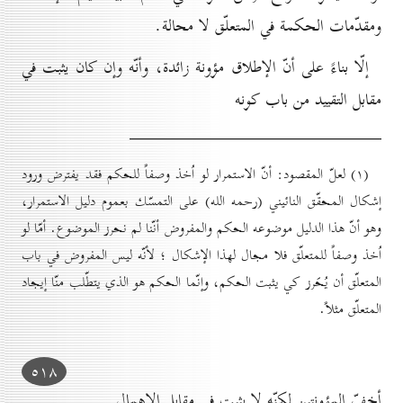
ومقدّمات الحكمة في المتعلّق لا محالة.
إلّا بناءً على أنّ الإطلاق مؤونة زائدة، وأنّه وإن كان يثبت في
مقابل التقييد من باب كونه
(۱) لعلّ المقصود: أنّ الاستمرار لو اُخذ وصفاً للحكم فقد يفترض ورود
إشكال المحقّق النائيني (رحمه الله) على التمسّك بعموم دليل الاستمرار،
وهو أنّ هذا الدليل موضوعه الحكم والمفروض أنّنا لم نحرز الموضوع. أمّا لو
اُخذ وصفاً للمتعلّق فلا مجال لهذا الإشكال ؛ لأنّه ليس المفروض في باب
المتعلّق أن يُحَرز كي يثبت الحكم، وإنّما الحكم هو الذي يتطّلب منّا إيجاد
المتعلّق مثلاً.
٥۱۸
أخفّ المؤونتين لكنّه لا يثبت في مقابل الإهمال.