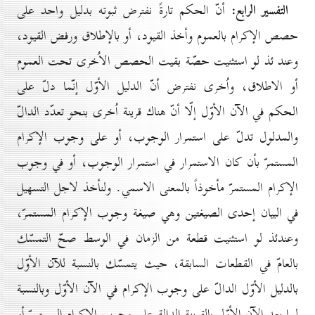
التفسير الرابع:
أنّ الحكم تارةً نفترض ثبوته بدليل واحد على
حصص الإكرام بالعموم وأخذ القيود، أو بالإطلاق ورفض القيود،
وعند ئذ لو استثنيت حصّة بقيت الحصص الاُخرى تحت العموم
أو الاطلاق، واُخرى نفترض أنّ الدليل الأوّل إنّما دلّ على
الحكم في الآن الأوّل إلّا أنّ هناك قرينة اُخرى بنحو تعدّد الدالّ
والمدلول تدلّ على استمرار الوجوب، أو على وجوب الإكرام
المستمرّ بأن كان الاستمرار في استمرار الوجوب، أو في وجوب
الإكرام المستمرّ مأخوذاً بالمعنى الاسمي. ولنأخذ لاجل التسهيل
في البيان إحدى الصيغتين وهي صيغة وجوب الإكرام المستمرّ،
وعندئذ لو استثنيت قطعة من الزمان في الوسط صحّ التمسّك
بالعامّ في القطعات السابقة، حيث يتمسّك بالنسبة للآن الأوّل
بالدليل الأوّل الدالّ على وجوب الإكرام في الآن الأوّل وبالنسبة
لما بعد الآن الأوّل بالقرينة الدالة على وجوب الإكرام المستمرّ أو