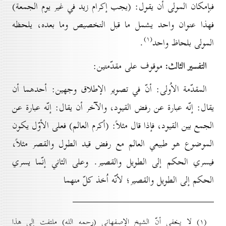
فبإمكان المولى أن يقول: (يجب إكرام زيد في غير يوم الجمعة)
فهذا عنوان واحد يشمل ما قبل التخصيص وما بعده، يلحظه
(۱)
المولى بلحاظ واحد
.
التفسير الثالث:
موقوف على مقدّمتين:
المقدّمة الاُولى: أنّ في تصوير الإطلاق وجهين: أحدهما أن
يقال: إنّه عبارة عن رفض القيود، والآخر أن يقال: إنّه عبارة عن
الجمع بين القيود، فإذا قال مثلاً: (أكرم العالم) فعلى الأوّل يكون
الموضوع هو طبيعي العالم مع رفض قيد الطول والقصر مثلاً،
فيسري الحكم إلى الطويل والقصير. وعلى الثاني إنّما يسري
الحكم إلى الطويل والقصير؛ لأنّه اُخذ كلّ منهما
(۱) لا يخفى أنّ الشيخ الإصفهاني (رحمه الله) ملتفت إلى هذا