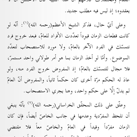
يعقدوه؛ إذ ليس فيه مطلب جديد.
(۱)
وعلى أيّ حال، فذكر الشيخ الأعظم(رحمه الله)
: أنّه لو
كانت قطعات الزمان قيوداً تعدّدت الأفراد للعامّ، فبعد خروج فرد
نتمسّك في الفرد الآخر بالعامّ، ولا مورد للاستصحاب لتعدّد
الموضوع. وأمّا لو أخذ الزمان بما هو أمر طولاني واحد مستمرّ،
فلا مجال للتمسّك بالعامّ؛ إذ المفروض خروج الفرد منه، ولو
عادَ له الحكم مرّة اُخرى كان حكماً ثانياً، والمفروض أنّ العامّ
لم يدلّ إلّا على حكم واحد، وهنا يجري الاستصحاب.
(۲)
وعلّق على ذلك المحقّق الخراساني(رحمه الله)
بأنّه ينبغي
أن تلحظ المفرّدية وعدمها في جانب الخاصّ أيضاً، فإن كان
الزمان مفرّداً وقيداً في العامّ والخاصّ معاً فلا مقتضي