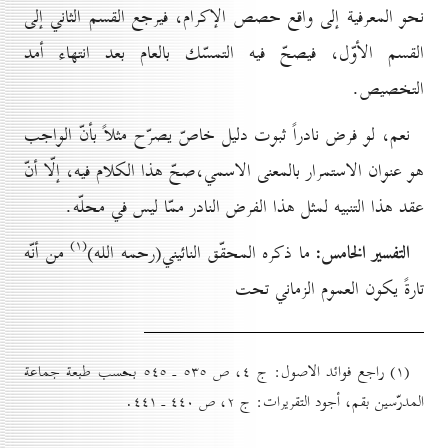
نحو المعرفية إلى واقع حصص الإكرام، فيرجع القسم الثاني إلى
القسم الأوّل، فيصحّ فيه التمسّك بالعام بعد انتهاء أمد
التخصيص.
نعم، لو فرض نادراً ثبوت دليل خاصّ يصرّح مثلاً بأنّ الواجب
هو عنوان الاستمرار بالمعنى الاسمي،صحّ هذا الكلام فيه، إلّا أنّ
عقد هذا التنبيه لمثل هذا الفرض النادر ممّا ليس في محلّه.
(۱)
التفسير الخامس:
ما ذكره المحقّق النائيني(رحمه الله)
من أنّه
تارةً يكون العموم الزماني تحت
(۱) راجع فوائد الاصول: ج ٤، ص ٥۳٥ ـ ٥٤٥ بحسب طبعة جماعة
المدرّسين بقم، أجود التقريرات: ج ۲، ص ٤٤٠ ـ ٤٤۱.