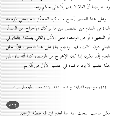
وقد افترضنا أنّ العامّ لا يدل إلّا على حكم واحد.
وعلى هذا التفسير يتّضح ما ذكره المحقّق الخراساني (رحمه
الله) في المقام من التفصيل بين ما لو كان الإخراج من المبدأ،
أو المنتهى، أو من الوسط، فعلى الأوّل والثاني يتمسّك بالعامّ في
الباقي دون الثالث، فهذا واضح بناءً على هذا التفسير، فإنّ تخلل
العدم إنّما يكون إذا كان الإخراج من الوسط، كما أنّه بناءً على
هذا التفسير لا يرد ما قلناه في التفسير الأوّل من أنّه لم
(۱) راجع نهاية الدراية: ج ٥ ص ۲۱۸ ـ ۲۱۹ حسب طبعة آل البيت.
٥۱۲
يكن يناسب البحث عنه هنا لعدم ارتباطه بقصّة الزمان،