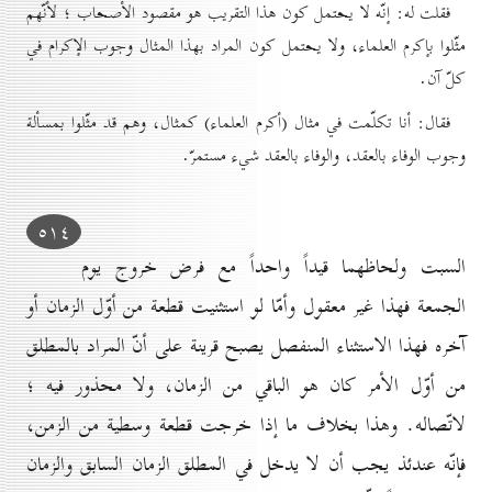
فقلت له: إنّه لا يحتمل كون هذا التقريب هو مقصود الأصحاب ؛ لأنّهم
مثّلوا بإكرم العلماء، ولا يحتمل كون المراد بهذا المثال وجوب الإكرام في
كلّ آن.
فقال: أنا تكلّمت في مثال (أكرم العلماء) كمثال، وهم قد مثّلوا بمسألة
وجوب الوفاء بالعقد، والوفاء بالعقد شيء مستمرّ.
٥۱٤
السبت ولحاظهما قيداً واحداً مع فرض خروج يوم
الجمعة فهذا غير معقول وأمّا لو استثنيت قطعة من أوّل الزمان أو
آخره فهذا الاستثناء المنفصل يصبح قرينة على أنّ المراد بالمطلق
من أوّل الأمر كان هو الباقي من الزمان، ولا محذور فيه ؛
لاتّصاله. وهذا بخلاف ما إذا خرجت قطعة وسطية من الزمن،
فإنّه عندئذ يجب أن لا يدخل في المطلق الزمان السابق والزمان