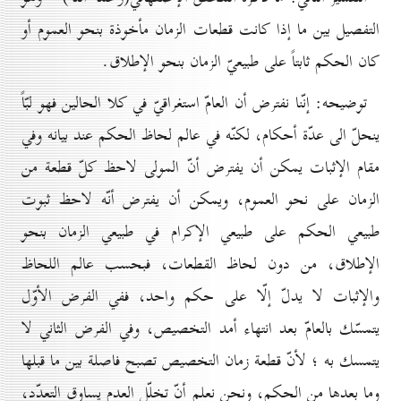
التفصيل بين ما إذا كانت قطعات الزمان مأخوذة بنحو العموم أو
كان الحكم ثابتاً على طبيعيّ الزمان بنحو الإطلاق.
توضيحه: إنّنا نفترض أن العامّ استغراقيّ في كلا الحالين فهو لبّاً
ينحلّ الى عدّة أحكام، لكنّه في عالم لحاظ الحكم عند بيانه وفي
مقام الإثبات يمكن أن يفترض أنّ المولى لاحظ كلّ قطعة من
الزمان على نحو العموم، ويمكن أن يفترض أنّه لاحظ ثبوت
طبيعي الحكم على طبيعي الإكرام في طبيعي الزمان بنحو
الإطلاق، من دون لحاظ القطعات، فبحسب عالم اللحاظ
والإثبات لا يدلّ إلّا على حكم واحد، ففي الفرض الأوّل
يتمسّك بالعامّ بعد انتهاء أمد التخصيص، وفي الفرض الثاني لا
يتمسك به ؛ لأنّ قطعة زمان التخصيص تصبح فاصلة بين ما قبلها
وما بعدها من الحكم، ونحن نعلم أنّ تخلّل العدم يساوق التعدّد،