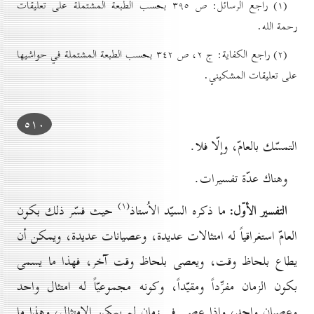
(۱) راجع الرسائل: ص ۳۹٥ بحسب الطبعة المشتملة على تعليقات
رحمة الله.
(۲) راجع الكفاية: ج ۲، ص ۳٤۲ بحسب الطبعة المشتملة في حواشيها
على تعليقات المشكيني.
٥۱٠
التمسّك بالعامّ، وإلّا فلا.
وهناك عدّة تفسيرات.
(۱)
التفسير الأوّل:
ما ذكره السيّد الاُستاذ
حيث فسّر ذلك بكون
العامّ استغراقياً له امتثالات عديدة، وعصيانات عديدة، ويمكن أن
يطاع بلحاظ وقت، ويعصى بلحاظ وقت آخر، فهذا ما يسمى
بكون الزمان مفرِّداً ومقيّداً، وكونه مجموعيّاً له امتثال واحد
وعصيان واحد، وإذا عصى في زمان لم يمكن الامتثال، وهذا ما