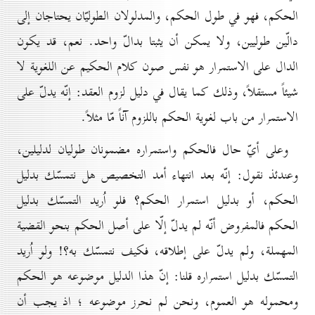
الحكم، فهو في طول الحكم، والمدلولان الطوليّان يحتاجان إلى
دالّين طوليين، ولا يمكن أن يثبتا بدالّ واحد. نعم، قد يكون
الدال على الاستمرار هو نفس صون كلام الحكيم عن اللغوية لا
شيئاً مستقلاً، وذلك كما يقال في دليل لزوم العقد: إنّه يدلّ على
الاستمرار من باب لغوية الحكم باللزوم آناً مّا مثلاً.
وعلى أيّ حال فالحكم واستمراره مضمونان طوليان لدليلين،
وعندئذ نقول: إنّه بعد انتهاء أمد التخصيص هل نتمسّك بدليل
الحكم، أو بدليل استمرار الحكم؟ فلو اُريد التمسّك بدليل
الحكم فالمفروض أنّه لم يدلّ إلّا على أصل الحكم بنحو القضية
المهملة، ولم يدلّ على إطلاقه، فكيف نتمسّك به؟! ولو اُريد
التمسّك بدليل استمراره قلنا: إنّ هذا الدليل موضوعه هو الحكم
ومحموله هو العموم، ونحن لم نحرز موضوعه ؛ اذ يجب أن