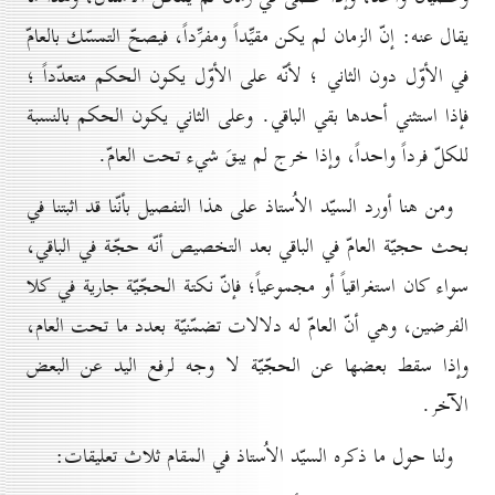
يقال عنه: إنّ الزمان لم يكن مقيِّداً ومفرِّداً، فيصحّ التمسّك بالعامّ
في الأوّل دون الثاني ؛ لأنّه على الأوّل يكون الحكم متعدّداً ؛
فإذا استثني أحدها بقي الباقي. وعلى الثاني يكون الحكم بالنسبة
للكلّ فرداً واحداً، وإذا خرج لم يبقَ شيء تحت العامّ.
ومن هنا أورد السيّد الاُستاذ على هذا التفصيل بأنّنا قد اثبتنا في
بحث حجيّة العامّ في الباقي بعد التخصيص أنّه حجّة في الباقي،
سواء كان استغراقياً أو مجموعياً؛ فإنّ نكتة الحجّيّة جارية في كلا
الفرضين، وهي أنّ العامّ له دلالات تضمّنيّة بعدد ما تحت العام،
وإذا سقط بعضها عن الحجّيّة لا وجه لرفع اليد عن البعض
الآخر.
ولنا حول ما ذكره السيّد الاُستاذ في المقام ثلاث تعليقات: