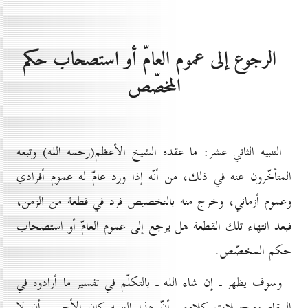
الرجوع إلى عموم العامّ أو استصحاب حكم
المخصّص
التنبيه الثاني عشر: ما عقده الشيخ الأعظم(رحمه الله) وتبعه
المتأخّرون عنه في ذلك، من أنّه إذا ورد عامّ له عموم أفرادي
وعموم أزماني، وخرج منه بالتخصيص فرد في قطعة من الزمن،
فبعد انتهاء تلك القطعة هل يرجع إلى عموم العامّ أو استصحاب
حكم المخصّص.
وسوف يظهر ـ إن شاء الله ـ بالتكلّم في تفسير ما أرادوه في
المقام ومحتملات كلامهم أنّ هذا التنبيه كان الأحسن أن لا