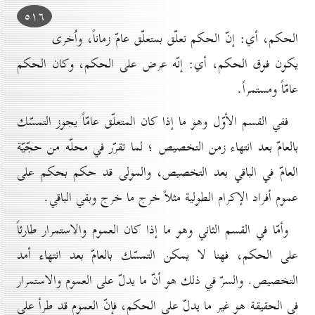
٥۱٦
الحكم، أي: إنّ الحكم تعلّق بمتعلّق عامّ زماناً، واُخرى
يكون فوق الحكم، أي: إنّه عرض على الحكم، وكان الحكم
عامّاً ومستمراً.
ففي القسم الأوّل وهو ما إذا كان المتعلّق عامّاً يجوز التمسّك
بالعامّ بعد انتهاء زمن التخصيص ؛ لما تقرّر في محلّه من حجّيّة
العامّ في الباقي بعد التخصيص، والمولى قد حكم بحكم على
عموم أفراد الإكرام الطولية مثلاً خرج ما خرج وبقي الباقي.
وأمّا في القسم الثاني وهو ما إذا كان العموم والاستمرار طارئاً
على الحكم، فهنا لا يمكن التمسّك بالعامّ بعد انتهاء أمد
التخصيص. والسرّ في ذلك هو أنّ ما يدلّ على العموم والاستمرار
في الحقيقة هو غير ما يدلّ على الحكم، فإنّ العموم قد طرأ على