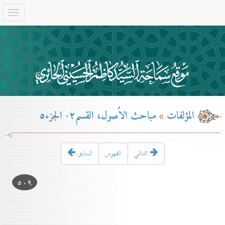
المؤلفات
»
مباحث الاُصول، القسم۲- الجزء٥
التـالـي
الفهرس
السابق
٥٠۹