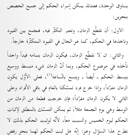
يساوق الوحدة، فعندئذ يمكن إسراء الحكم إلى جميع الحصص
بنحوين:
الاول: أن نقطّع الزمان، ونعتبر التكثّر فيه، فنجمع بين القيود
وناخذها في الحكم، كما هو الحال في القيود المتكثّرة خارجاً.
والثاني: ان لا نقطّع الزمان، فيكون الزمان بتمامه قيداً واحداً
نأخذه في موضوع الحكم، وبما أنّ الزمان شيء منبسط ووسيع
(۱)
ينبسط الحكم ـ أيضاً ـ ويتسع باتّساعه
، فعلى الأوّل يكون
الزمان مفرّداً، وإذا خرج فرد تمسّكنا بالعام في باقي الأفراد وعلى
الثاني لا يكون الزمان مفرّداً؛ فإن خرجت قطعة من الزمان من
الوسط وهي يوم الجمعة مثلاً، لم يمكن التمسّك بالمطلق لإثبات
الحكم ليوم الخميس والسبت معاً، لأنّه لوثبت الحكم بذلك لا
نطرح هذا السؤال وهو: إنّه هل ثبت الحكم لهما بنحو رفض