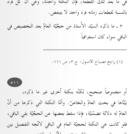
في ما بعد تلك القطعة، فإنّ النكتة واحدة، وهي أنّ كلّ فرد
بالنسبة لقطعات زمانه فرد واحد لا يتبعض.
۳ ـ ما ذكره السيّد الاُستاذ من حجّيّة العامّ بعد التخصيص في
الباقي سواء كان استغراقياً
(۱) راجع مصباح الاصول: ج ۳، ص ۲۱٦.
٥۱۱
أو مجموعياً صحيح، لكنّه بنكتة اُخرى غير ما ذكره،
بيّنّاها في بحث العامّ والخاصّ. وأمّا النكتة التي ذكرها من أنّ
العامّ له دلالة تضمّنيّة، فإذا سقط بعضها عن الحجّيّة بقي الباقي،
فلو كانت هي النكتة لحجيّة العام في الباقي لاتّجه التفصيل بين