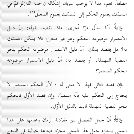
مطلقاً. نعم، هذا لا يوجب سريان إشكاله (رحمه الله)لو تمّ في
(۱)
التمسّك بعموم الحكم إلى التمسّك بعموم المتعلّق
.
وثانياً:
أنّنا نسأل مرّة اُخرى: ماذا يقصد بقوله: إنّ دليل
الاستمرار موضوعه الحكم وهو غير محرز، فلا يمكن التمسّك
به؟ هل يقصد بذلك: أنّ دليل الاستمرار موضوعه الحكم بنحو
القضية المهملة، أو يقصد به: أنّ دليل الاستمرار موضوعه
الحكم المستمرّ؟
فإن قصد الثاني فهذا لا معنى له ؛ لأنّ الحكم المستمر لا
يحتاج إلى الحكم عليه بأنّه مستمرّ، وإن قصد الأوّل فالحكم
بنحو القضية المهملة ثابت بالدليل الأوّل.
وثالثاً:
أنّ حمل التفصيل بين مفرّدية الزمان وعدمها على هذا
المعنى يستلزم جعل هذا المعنى مجرّد صناعة خيالية في الذهن