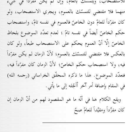
للاستصحاب، ويتمسّك بالعامّ، وإن لم يكن مفرِّداً في شيء
منهما فلا مقتضي للتمسّك بالعموم، ويجري الاستصحاب، ولو
كان مفرّداً للعامّ دون الخاصّ فالعموم في نفسه تامّ، واستصحاب
حكم الخاصّ أيضاً في نفسه تامّ ؛ لعدم تعدّد الموضوع بلحاظ
الخاصّ إلّا أنّ العموم يحكم على الاستصحاب طبعاً، ولو كان
بالعكس فلا مقتضي للتمسّك بالعموم؛ لأنّ الزمان لم يكن مفرّداً
فيه، ولا استصحاب حكم الخاصّ؛ لأنّ الزمان كان مفرّداً فيه،
فتعدّد الموضوع. هذا ما ذكره المحقّق الخراساني (رحمه الله)
في المقام بإضافة أمر آخر اُأجّله إلى ما يأتي.
ويقع الكلام هنا في أنّه ما هو المقصود لهم من أنّ الزمان إن
كان مفرِّداً ومقيِّداً للعامّ صحّ