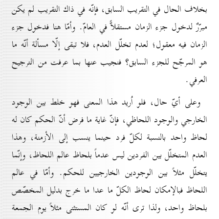
بخلاف الحال في التقريب السابق، فإنّه في ذاك التقريب لم يكن
مبرّرٌ لدخول جزء الزمان مستقلاًّ في العامّ. وأمّا هنا فدخول جزء
الزمان فيه معقول؛ لعدم تخلّل العدم، فلا تبقى إلّا مسألة أنّه ما
هو المرجّح للجزء السابق؟ فنجيب عنها بما عرفت من الترجيح
العرفي.
وعلى أيّ حال، فلو اُريد هذا المعنى فهو خلط بين الوجود
الخارجي والوجود اللحاظي، فإنّ غاية ما فرض أنّ الحكم كان له
لحاظ واحد بالنسبة لكلّ فرد حينما ينسب إلى الأزمنة، وهذا
العدم المتخلّل بين الفردين ليس عدماً بلحاظ عالم اللحاظ، وإنّما
يتخلّل مثلاً بين الوجودين الخارجيين للحكم. وأمّا في عالم
اللحاظ فبالإمكان لحاظ الكلّ ما عدا ما خرج بدليل المخصّص
بلحاظ واحد، ولذا ترى أنّه لو كان المستثنى مثلاً يوم الجمعة