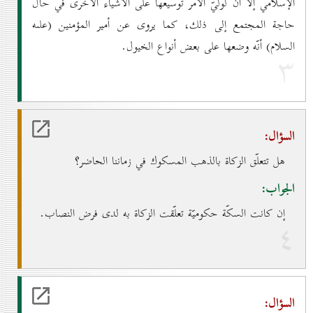
الإسلامي إلاّ أنّ لوليّ الأمر توسيعها على الأشياء الاُخرى في حال
حاجة المجتمع إلى ذلك، كما يروى عن أمير المؤمنين (علىه
السلام) أنّه وضعها على بعض أنواع الخيول.
۳
السؤال:
هل تتعلّق الزكاة بالذهب المسكوك في زماننا الحاضر؟
الجواب:
إن كانت السكّة حكوميّة تعلّقت الزكاة به لدى فرض النصاب.
٤
السؤال: