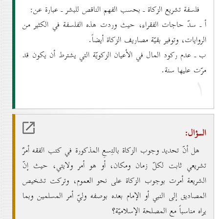
فلسفة تشريع الزكاة ـ بحسب الفهم الناقص للبشر ـ عبارة عن:
أ ـ سدّ حاجات الفقراء، حيث وردت هذه الفلسفة في الكثير من
الروايات، وتوفير بقيّة مصاريف الزكاة أيضاً.
ب ـ عدم ركود المال في الأعيان الزكويّة التي يشترط أن يكون قد
مرّت عليها سنة.
۱
السؤال:
هل أنّ تحديد وجوب الزكاة بالتِسعِ المذكورة في كتب الفقه أمرٌ
تشريعي ثابت لكلّ زمان ومكان، أو هو أمر ولايتي، حيث إنّ
الشريعة أمرت بوجوب الزكاة على نحو العموم، وتركت تشخيص
المصاديق إلى النبي أو الإمام بعده بوصفه وليّ أمر المسلمين وبما
يراه مناسباً مع المصلحة الإسلاميّة؟