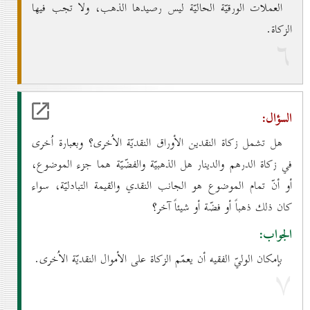
العملات الورقيّة الحاليّة ليس رصيدها الذهب، ولا تجب فيها
الزكاة.
٦
السؤال:
هل تشمل زكاة النقدين الأوراق النقديّة الاُخرى؟ وبعبارة اُخرى
في زكاة الدرهم والدينار هل الذهبيّة والفضّيّة هما جزء الموضوع،
أو أنّ تمام الموضوع هو الجانب النقدي والقيمة التبادليّة، سواء
كان ذلك ذهباً أو فضّة أو شيئاً آخر؟
الجواب:
بإمكان الوليّ الفقيه أن يعمّم الزكاة على الأموال النقديّة الاُخرى.
۷