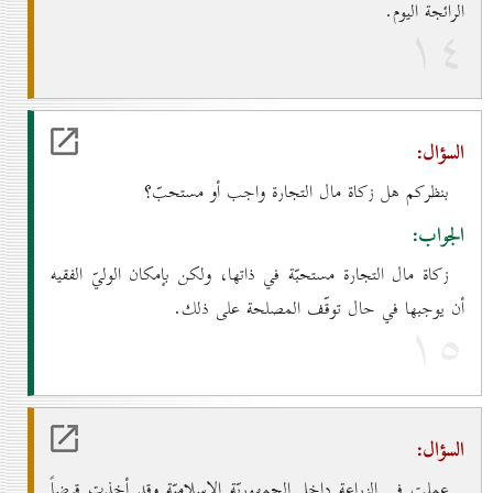
الرائجة اليوم.
۱٤
السؤال:
بنظركم هل زكاة مال التجارة واجب أو مستحبّ؟
الجواب:
زكاة مال التجارة مستحبّة في ذاتها، ولكن بإمكان الوليّ الفقيه
أن يوجبها في حال توقّف المصلحة على ذلك.
۱٥
السؤال:
عملت في الزراعة داخل الجمهوريّة الإسلاميّة وقد أخذت قرضاً