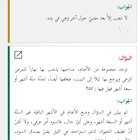
الجواب:
لا تجب إلاّ بعد مضيّ حول آخر وهي في يده.
۱٠
السؤال:
توجد مجموعة من الأغنام، صاحبها يذهب بها نهاراً للمرعى
للرعي ويرجع بها ليلاً إلى البيت، فيعلفها أيضاً، لمدّة ستّة أشهر أو
سبعة أشهر فهل فيها زكاة؟
الجواب:
لم يبيّن في السؤال وضع الأغنام في الأشهر الباقية غير الستّة
أشهر أو السبعة أشهر، وعلى أيّ حال، فالسوم أمر عرفي، ولا أظنّ
أنّ تعليف الحيوان لدى استراحته في الليل يضرّ بصدق السوم،