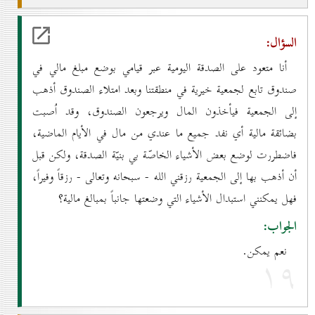
السؤال:
أنا متعود على الصدقة اليومية عبر قيامي بوضع مبلغ مالي في
صندوق تابع لجمعية خيرية في منطقتنا وبعد امتلاء الصندوق أذهب
إلى الجمعية فيأخذون المال ويرجعون الصندوق، وقد اُصبت
بضائقة مالية أي نفد جميع ما عندي من مال في الأيام الماضية،
فاضطررت لوضع بعض الأشياء الخاصّة بي بنيّة الصدقة، ولكن قبل
أن أذهب بها إلى الجمعية رزقني الله - سبحانه وتعالى - رزقاً وفيراً،
فهل يمكنني استبدال الأشياء التي وضعتها جانباً بمبالغ مالية؟
الجواب:
نعم يمكن.
۱۹