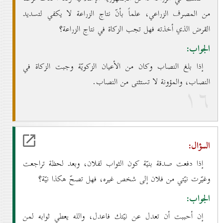
من المصرف الزراعي، علماً بأنّ نتاج الزراعة لا يكفي لتسديد
القرض الذي أخذته فهل تجب الزكاة في نتاج الزراعة؟
الجواب:
إذا بلغ النصاب وكان من الأعيان الزكويّة وجبت الزكاة في
النصاب، والمؤونة لا تستثنى من النصاب.
۱٦
السؤال:
إذا دفعت صدقة بنيّة كون الثواب لفلان، وبعد لحظة تراجعت
وغيّرت نيّتي من فلان إلى شخص غيره، فهل تصحّ هكذا نيّة؟
الجواب:
إن أحببت أن تعدل عن نيّتك فاعدل، والله يعطي ثوابه لمن