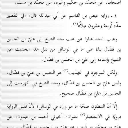
أصحابنا، عن محمّد بن حكيم وغيره، عن محمّد بن مسلم.
«في التقصير
٤ ـ رواية عيص بن القاسم عن أبي عبدالله قال:
(۱)
حدّه أربعة وعشرون ميلاً»
.
وعيب السند عبارة عن عيب سند الشيخ إلى عليّ بن الحسن
بن فضّال بناءً على ما في الوسائل من نقل هذا الحديث عن
الشيخ بإسناده إلى عليّ بن الحسن بن فضّال.
(۲)
ولكن الموجود في التهذيب
هو الحسن بن عليّ بن فضّال،
وليس عليّ بن الحسن بن فضّال، وسند الشيخ في الفهرست إلى
الحسن بن عليّ بن فضّال صحيح.
إلّا أنّ المظنون صحّة ما هو وارد في الوسائل؛ لأنّ نفس الرواية
(۳)
مرويّة في الاستبصار
بعنوان: أخبرني أحمد بن عبدون، عن
عليّ بن محمّد بن الزبير، عن عليّ بن الحسن بن فضّال ... ،