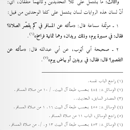
والثالث:
ما يشتمل على كلا التحديدين وكأنّهما متّفقان، أي:
أنّ لسان هذه الروايات لسان يشتمل على كلتا الوحدتين من قبيل:
«سألته عن المسافر في كم يقصّر الصلاة؟
۱ ـ موثّقة سماعة قال:
(٦)
فقال: في مسيرة يوم، وذلك بريدان، وهما ثمانية فراسخ»
.
«سألته عن
۲ ـ صحيحة أبي أيّوب، عن أبي عبدالله قال:
(۷)
التقصير؟ قال: فقال: في بريدين أو بياض يوم»
.
(۱) راجع الباب نفسه.
(۲) الوسائل ۸: ٤۸٤ بحسب طبعة آل البيت. / ۱٠ من صلاة المسافر.
(۳) المصدر السابق، الحديث..
(٤) الوسائل ۸: ٤٥٥ بحسب طبعة آل البيت ۱٦. ۱ من صلاة المسافر.
(٥) راجع الوسائل، الباب ۱۱ من صلاة المسافر.
(٦) الوسائل ۸: ٤٥۳ بحسب طبعة آل البيت ۱۳ و. /. من صلاة المسافر.