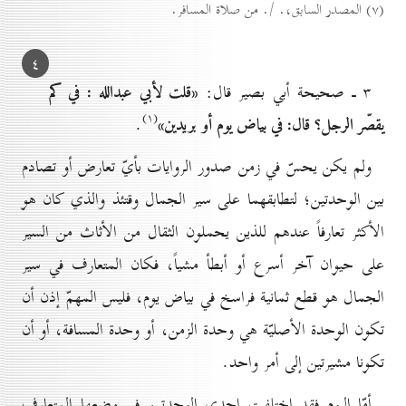
(۷) المصدر السابق،. /. من صلاة المسافر.
٤
«قلت لأبي عبدالله
: في كم
۳ ـ صحيحة أبي بصير قال:
(۱)
يقصّر الرجل؟ قال: في بياض يوم أو بريدين»
.
ولم يكن يحسّ في زمن صدور الروايات بأيّ تعارض أو تصادم
بين الوحدتين؛ لتطابقهما على سير الجمال وقتئذ والذي كان هو
الأكثر تعارفاً عندهم للذين يحملون الثقال من الأثاث من السير
على حيوان آخر أسرع أو أبطأ مشياً، فكان المتعارف في سير
الجمال هو قطع ثمانية فراسخ في بياض يوم، فليس المهمّ إذن أن
تكون الوحدة الأصليّة هي وحدة الزمن، أو وحدة المسافة، أو أن
تكونا مشيرتين إلى أمر واحد.
أمّا اليوم فقد اختلفت احدى الوحدتين في وضعها المتعارف