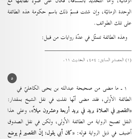
الزمانيّة، وأمّا التحديد بالمسافة، فكان على ضوء تطابقها مع
الوحدة الزمانيّة، وإن شئت فسمّ ذلك باسم حكومة هذه الطائفة
على تلك الطوائف.
وهذه الطائفة تتمثّل في عدّة روايات من قبيل:
(۱) المصدر السابق: ٤٥٤، الحديث ۱۱.
٥
۱ ـ ما مضى من صحيحة عبدالله بن يحيى الكاهليّ في
الطائفة الاُولى، فقد مضى أنّها نقلت في نقل الشيخ بمقدار:
«التقصير في الصلاة بريد في بريد أربعة وعشرون ميلاً»
، وعلى هذا
النقل تصبح الرواية من الطائفة الاُولى، ولكن في نقل الصدوق
«كان أبي
يقول: إنّ التقصير لم يوضع
اُضيف في ذيل الرواية قوله: