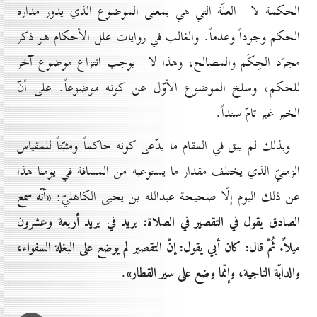
الحكمة لا العلّة التي هي بمعنى الموضوع الذي يدور مداره
الحكم وجوداً وعدماً. والغالب في روايات علل الأحكام هو ذكر
مجرّد الحِكَم والمصالح، وهذا لا يوجب انتزاع موضوع آخر
للحكم، وسلخ الموضوع الأوّل عن كونه موضوعاً. على أنّ
الخبر غير تامّ سنداً.
وبذلك لم يبق في المقام ما يدّعى كونه حاكماً ومثبّتاً للمقياس
الزمنيّ الذي يختلف مقدار ما يستوعبه من المسافة في يومنا هذا
«أنّه سمع
عن ذلك اليوم إلّا صحيحة عبدالله بن يحيى الكاهليّ:
الصادق
يقول في التقصير في الصلاة: بريد في بريد أربعة وعشرون
ميلاً. ثُمّ قال: كان أبي
يقول: إنّ التقصير لم يوضع على البغلة السفواء،
والدابّة الناجية، وإنّما وضع على سير القطار»
.