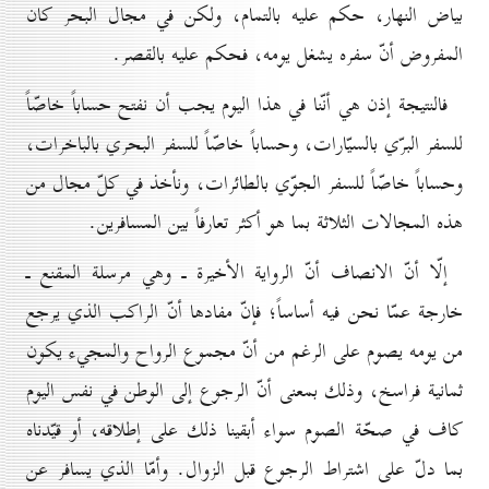
بياض النهار، حكم عليه بالتمام، ولكن في مجال البحر كان
المفروض أنّ سفره يشغل يومه، فحكم عليه بالقصر.
فالنتيجة إذن هي أنّنا في هذا اليوم يجب أن نفتح حساباً خاصّاً
للسفر البرّي بالسيّارات، وحساباً خاصّاً للسفر البحري بالباخرات،
وحساباً خاصّاً للسفر الجوّي بالطائرات، ونأخذ في كلّ مجال من
هذه المجالات الثلاثة بما هو أكثر تعارفاً بين المسافرين.
إلّا أنّ الانصاف أنّ الرواية الأخيرة ـ وهي مرسلة المقنع ـ
خارجة عمّا نحن فيه أساساً؛ فإنّ مفادها أنّ الراكب الذي يرجع
من يومه يصوم على الرغم من أنّ مجموع الرواح والمجيء يكون
ثمانية فراسخ، وذلك بمعنى أنّ الرجوع إلى الوطن في نفس اليوم
كاف في صحّة الصوم سواء أبقينا ذلك على إطلاقه، أو قيّدناه
بما دلّ على اشتراط الرجوع قبل الزوال. وأمّا الذي يسافر عن