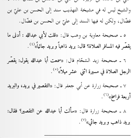
والشيخ ليس له في مشيخة التهذيب سند إلى الحسن بن عليّ بن
فضّال، ولكن له فيها السند إلى عليّ بن الحسن بن فضّال.
«قلت لأبي عبدالله
: أدنى ما
٥ ـ صحيحة معاوية بن وهب قال:
(٤)
يقصّر فيه المسافر الصلاة؟ قال: بريد ذاهباً وبريد جائياً»
.
«سمعت أبا عبدالله
يقول: يقصّر
٦ ـ صحيحة زيد الشحّام قال:
(٥)
الرجل الصلاة في مسيرة اثني عشر ميلاً»
.
«التقصير في بريد، والبريد
۷ ـ صحيحة زرارة عن أبي جعفر قال:
(٦)
أربعة فراسخ»
.
«سألت أبا عبدالله
عن التقصير؟ فقال:
۸ ـ صحيحة زرارة قال:
(۷)
بريد ذاهب وبريد جائي»
.