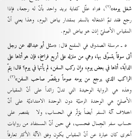
(۲)
شغل يومه»
، فتراه علّل كفاية بريد واحد بأنّ له رجعة، فإذا
رجع فقد تمّ اشتغاله بالسفر بمقدار بياض اليوم، وهذا يعني أنّ
المقياس الأصليّ إذن هو بياض اليوم.
«سئل أبو عبدالله
عن رجل
٥ ـ مرسلة الصدوق في المقنع قال:
أتى سوقاً يتسوّق بها، وهي من منزله على أربع فراسخ، فإن هو أتاها على
الدابّة، أتاها في بعض يوم، وإن ركب السفن، لم يأتها في يوم؟ قال: يتمّ
(۳)
الراكب الذي يرجع من يومه صوماً ويقصّر صاحب السفن»
،
وهذه هي الرواية الوحيدة التي تدلّ زائداً على أنّ المقياس
الأصليّ هي الوحدة الزمنيّة دون الوحدة الامتداديّة على أنّ
اختلاف آلة السفر أيضاً يؤثّر في الحساب، ولا يقتصر على
حساب سفر الجِمال فحسب، في حين أنّ المستفاد من روايات
اُخرى كان عبارة عن أنّ المقياس يكون وفق الآلة الأكثر تعارفاً