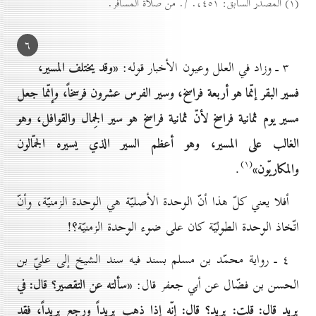
(۱) المصدر السابق: ٤٥۱،. /. من صلاة المسافر.
٦
«وقد يختلف المسير،
۳ ـ وزاد في العلل وعيون الأخبار قوله:
فسير البقر إنّما هو أربعة فراسخ، وسير الفرس عشرون فرسخاً، وإنّما جعل
مسير يوم ثمانية فراسخ لأنّ ثمانية فراسخ هو سير الجِمال والقوافل، وهو
الغالب على المسير، وهو أعظم السير الذي يسيره الجمّالون
(۱)
والمكاريّون»
.
أفلا يعني كلّ هذا أنّ الوحدة الأصليّة هي الوحدة الزمنيّة، وأنّ
اتّخاذ الوحدة الطوليّة كان على ضوء الوحدة الزمنيّة؟!
٤ ـ رواية محمّد بن مسلم بسند فيه سند الشيخ إلى عليّ بن
«سألته عن التقصير؟ قال: في
الحسن بن فضّال عن أبي جعفر قال:
بريد قال: قلت: بريد؟ قال: إنّه إذا ذهب بريداً ورجع بريداً، فقد