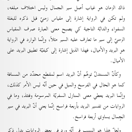
ذاك الزمان هو غياب أصل سير الجمال وليس اختلاف مبلغه،
ولم تكن في الرواية إشارة إلى مقياس زمنيّ قبل ذكره للبغلة
السفواء والدابّة الناجية كي يصبح معنى العبارة صرف المقياس
الزمنيّ إلى سير ما تعارف عليه السير مثلاً، وإنّما الوارد في الرواية
هو البريد والأميال، فهذا الذيل إشارة إلى كيفيّة تطبيق البريد على
الأميال.
وكأنّ المستدلّ توهّم أنّ البريد اسم لمقطع محدّد من المسافة
كما هو الحال في الفرسخ والميل في حين أنّه ليس الأمر كذلك،
وإنّما البريد يعطي معنى المنازل السفريّة المرسومة وقتئذ، وما في
الروايات من تفسير البريد بأربعة فراسخ إنّما يعني أنّ البريد في سير
الجِمال يساوي أربعة فراسخ.
ولعلّ هذا هو السبب في أنّه ورد في بعض الروايات بدل ذكر