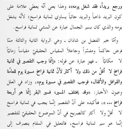
ورجع بريداً، فقد شغل يومه»،
وهذا يعني أنّه يعطي علامة على
كون البريد ذاهباً والبريد جائياً يساوي ثمانية فراسخ؛ لأنّه يشغل
يومه والذي كان بسير الجمال عبارة عن المشي ثمانية فراسخ.
وأمّا خبر الفضل بن شاذان ـ وهي الرواية الثانية والثالثة ممّا
فرض حاكماً ومفسّراً وجاعلاً المقياس الحقيقيّ مقياساً زمانيّاً
«إنّما وجب التقصير في ثمانية
لا مكانيّاً ـ فهو عبارة عن قوله:
فراسخ لا أقلّ من ذلك ولا أكثر لأنّ ثمانية فراسخ مسيرة يوم للعامّة
والقوافل والأثقال، فوجب التقصير في مسيرة يوم»
، وزاد في العلل
«وقد يختلف المسير، فسير البقر إنّما هو أربعة
وعيون الأخبار:
فراسخ ... »
، فتأكيده على أنّ التقصير إنّما يجب في ثمانية فراسخ
لا أقلّ ولا أكثر كالصريح في أنّ الموضوع الحقيقيّ للتقصير
إنّما هو سير ثمانية فراسخ، فالتعليل في المقام ينصرف إلى