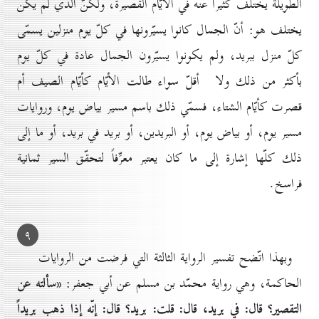
الطويلة يختلف كثيراً عنه في الأيّام القصيرة، ولكنّ الذي لم يكن
يختلف هو: أنّ الجمال كانوا يسيّرونها في كلّ يوم منزلين يسمّى
كلّ منزل ببريد، ولم يكونوا يسيّرون الجمال عادة في كلّ يوم
بأكثر من ذلك ولا أقلّ سواء طالت الأيّام كأيّام الصيف أم
قصرت كأيّام الشتاء، فسمّي ذلك باسم مسير بياض يوم، وروايات
مسير يوم، أو بياض يوم، أو البريدين، أو بريد في بريد، أو ما إلى
ذلك كلّها إشارة إلى ما كان يعتبر معرِّفاً لتحقّق السير ثمانية
فراسخ.
۹
وبهذا اتّضح تفسير الرواية الثالثة التي فرضت من الروايات
«سألته عن
الحاكمة، وهي رواية محمّد بن مسلم عن أبي جعفر:
التقصير؟ قال: في بريد، قال: قلت: بريد؟ قال: إنّه إذا ذهب بريداً