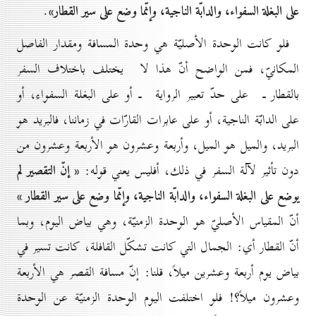
على البغلة السفواء، والدابّة الناجية، وإنّما وضع على سير القطار»
.
فلو كانت الوحدة الأصليّة هي وحدة المسافة ومقدار الفاصل
المكانيّ، فمن الواضح أنّ هذا لا يختلف باختلاف السفر
بالقطار ـ على حدّ تعبير الرواية ـ أو على البغلة السفواء، أو
على الدابّة الناجية، أو على عابرات القارّات في زماننا، فالبريد هو
البريد، والميل هو الميل، وأربعة وعشرون هو الأربعة وعشرون من
« إنّ التقصير لم
دون تأثير لآلة السفر في ذلك، أفليس يعني قوله:
يوضع على البغلة السفواء، والدابّة الناجية، وإنّما وضع على سير القطار »
أنّ المقياس الأصليّ هو الوحدة الزمنيّة، وهي بياض اليوم، وبما
أنّ القطار أي: الجمال التي كانت تشكّل القافلة، كانت تسير في
بياض يوم أربعة وعشرين ميلاً، قلنا: إنّ مسافة القصر هي الأربعة
وعشرون ميلاً؟! فلو اختلفت اليوم الوحدة الزمنيّة عن الوحدة