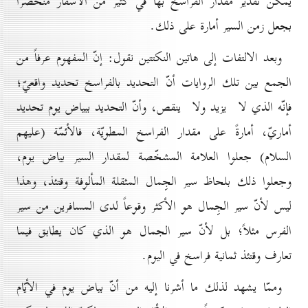
يمكن تقدير مقدار الفراسخ بها في كثير من الأسفار منحصراً
بجعل زمن السير أمارة على ذلك.
وبعد الالتفات إلى هاتين النكتتين نقول: إنّ المفهوم عرفاً من
الجمع بين تلك الروايات أنّ التحديد بالفراسخ تحديد واقعيّ؛
فإنّه الذي لا يزيد ولا ينقص، وأنّ التحديد ببياض يوم تحديد
أماريّ، أمارةً على مقدار الفراسخ المطويّة، فالأئمّة (عليهم
السلام) جعلوا العلامة المشخّصة لمقدار السير بياض يوم،
وجعلوا ذلك بلحاظ سير الجِمال المثقلة المألوفة وقتئذ، وهذا
ليس لأنّ سير الجِمال هو الأكثر وقوعاً لدى المسافرين من سير
الفرس مثلاً؛ بل لأنّ سير الجمال هو الذي كان يطابق فيما
تعارف وقتئذ ثمانية فراسخ في اليوم.
وممّا يشهد لذلك ما أشرنا إليه من أنّ بياض يوم في الأيّام