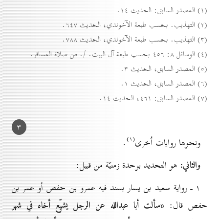
(۱) المصدر السابق: الحديث ۱٤.
(۲) التهذيب. بحسب طبعة الآخوندي، الحديث ٦٤۷.
(۳) التهذيب. بحسب طبعة الآخوندي، الحديث ۷۸۸.
(٤) الوسائل ۸: ٤٥٦ بحسب طبعة آل البيت. /. من صلاة المسافر.
(٥) المصدر السابق، الحديث ۳.
(٦) المصدر السابق، الحديث ۱.
(۷) المصدر السابق: ٤٦۱، الحديث ۱٤.
۳
(۱)
ونحوها روايات اُخرى
.
والثاني:
هو التحديد بوحدة زمنيّة من قبيل:
۱ ـ رواية سعيد بن يسار بسند فيه عمرو بن حفص أو عمر بن
«سألت أبا عبدالله
عن الرجل يشيِّع أخاه في شهر
حفص قال: