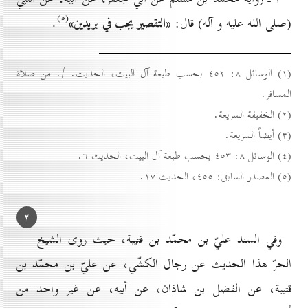
(٥)
«التقصير يجب في بريدين»
(صلى الله عليه و آله) قال:
.
(۱) الوسائل ۸: ٤٥۲ بحسب طبعة آل البيت، الحديث. /. من صلاة
المسافر.
(۲) الخفيفة السريعة.
(۳) أيضاً السريعة.
(٤) الوسائل ۸: ٤٥۳ بحسب طبعة آل البيت، الحديث ٦.
(٥) المصدر السابق: ٤٥٥، الحديث ۱۷.
۲
وفي السند عليّ بن محمّد بن قتيبة، حيث روى الشيخ
الحرّ هذا الحديث عن رجال الكشّي، عن عليّ بن محمّد بن
قتيبة، عن الفضل بن شاذان، عن أبيه، عن غير واحد من