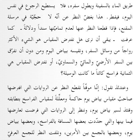
طريق الماء بالسفينة ويطول سفره، فلا يستطيع الرجوع في نفس
اليوم، فيفطر. هذا بغضّ النظر عن أنّه لا حجّيّة في مرسلة
المقنع، فإذا قطعنا النظر عنها لعدم تماميّتها سنداً ودلالةً ـ كما
عرفت ـ يبقى أن نرى هل نفترض المقياس هو الشيء الأكثر
رواجاً من وسائل السفر، ونقيسه ببياض اليوم ومن دون أن نفرّق
بين السفر الأرضيّ والمائيّ والسماويّ، أو نفترض المقياس هي
الثمانية فراسخ كائناً ما كانت الوسيلة؟
وعندئذ نقول: إنّنا موقّتاً نقطع النظر عن الروايات التي افترضها
صاحبُ مقياس بياض يوم حاكمةً ومعلِّلةً لمقياس الفراسخ بتطابقه
وقتئذ لسير بياض يوم، وننظر إلى الروايات التي فرضت تعارضها
فيما بينها والتي حدّدت بعضها المسافة بالفراسخ، وبعضها ببياض
يوم، وبعضها بالجمع بين الأمرين، ونلفت النظر للجمع العرفيّ