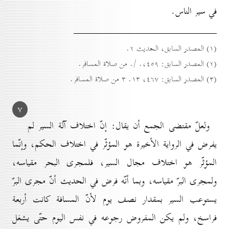
في سير الناس.
(۱) المصدر السابق، الحديث ۲.
(۲) المصدر السابق: ٤٥۹،. /. من صلاة المسافر.
(۳) المصدر السابق: ٤٦۷، ۱۳. ۳ من صلاة المسافر.
۷
ولعلّ مقتضى الجمع أن يقال: إنّ اختلاف آلة السير لم
يفرض في الرواية الأخيرة هو المؤثّر في اختلاف الحكم، وإنّما
المؤثّر هو اختلاف مجال السير، فلمجرى البحر مقياسه،
ولمجرى البرّ مقياسه، وبما أنّه فرض في الحديث أنّ مجرى البرّ
يستوعب السير بمقدار نصف يوم لأنّ المسافة كانت أربعة
فراسخ، ولم يكن المفروض رجوعه في نفس اليوم حتّى يشغل