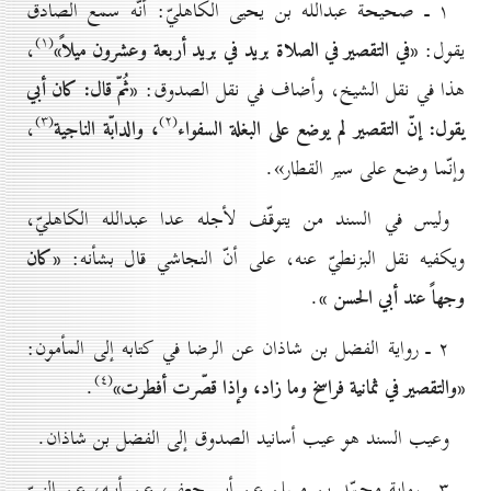
۱ ـ صحيحة عبدالله بن يحيى الكاهليّ: أنّه سمع الصادق
(۱)
«في التقصير في الصلاة بريد في بريد أربعة وعشرون ميلاً»
يقول:
،
«ثُمّ قال: كان أبي
هذا في نقل الشيخ، وأضاف في نقل الصدوق:
(۳)
(۲)
يقول: إنّ التقصير لم يوضع
على البغلة السفواء
، والدابّة الناجية
،
وإنّما وضع على سير القطار».
وليس في السند من يتوقّف لأجله عدا عبدالله الكاهليّ،
«كان
ويكفيه نقل البزنطيّ عنه، على أنّ النجاشي قال بشأنه:
وجهاً عند أبي الحسن
»
.
۲ ـ رواية الفضل بن شاذان عن الرضا في كتابه إلى المأمون:
(٤)
«والتقصير في ثمانية فراسخ وما زاد، وإذا قصّرت أفطرت»
.
وعيب السند هو عيب أسانيد الصدوق إلى الفضل بن شاذان.
۳ ـ رواية محمّد بن مسلم عن أبي جعفر، عن أبيه، عن النبيّ