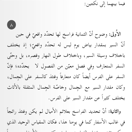
فيما بينهما إلى نكتتين:
۸
الاُولى:
وضوح أنّ الثمانية فراسخ لها تحدّد واقعيّ في حين
أنّ السير بمقدار بياض يوم ليس له تحدّد واقعيّ؛ إذ يختلف
باختلاف وسيلة السير، وباختلاف طول النهار وقصره، بل وحتّى
السفر المتعارف وفي فصل معيّن من الفصول لا يحدّده؛ فإنّ
السفر على الفرس أيضاً كان متعارفاً وقتئذ كالسفر على الجِمال،
وكان مقدار السير مع الجِمال وخاصّة الجِمال المثقلة بالأثاث
يختلف كثيراً عن مقدار السير على الفرس.
والثانية:
أنّ تحديد الفراسخ بعلائم الأميال لم يكن وقتئذ رائجاً
في غالب الأسفار كما في يومنا هذا، فكان المقياس الوحيد الذي