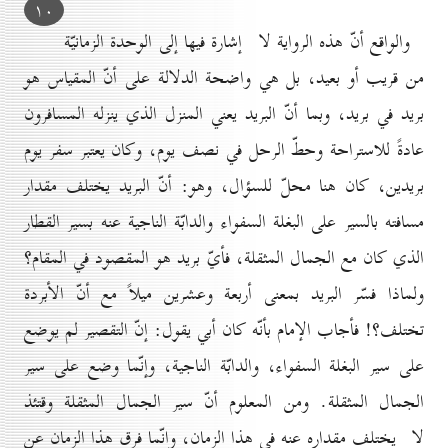
۱٠
والواقع أنّ هذه الرواية لا إشارة فيها إلى الوحدة الزمانيّة
من قريب أو بعيد، بل هي واضحة الدلالة على أنّ المقياس هو
بريد في بريد، وبما أنّ البريد يعني المنزل الذي ينزله المسافرون
عادةً للاستراحة وحطّ الرحل في نصف يوم، وكان يعتبر سفر يوم
بريدين، كان هنا محلّ للسؤال، وهو: أنّ البريد يختلف مقدار
مسافته بالسير على البغلة السفواء والدابّة الناجية عنه بسير القطار
الذي كان مع الجمال المثقلة، فأيّ بريد هو المقصود في المقام؟
ولماذا فسّر البريد بمعنى أربعة وعشرين ميلاً مع أنّ الأبردة
تختلف؟! فأجاب الإمام بأنّه كان أبي يقول: إنّ التقصير لم يوضع
على سير البغلة السفواء، والدابّة الناجية، وإنّما وضع على سير
الجمال المثقلة. ومن المعلوم أنّ سير الجمال المثقلة وقتئذ
لا يختلف مقداره عنه في هذا الزمان، وانّما فرق هذا الزمان عن