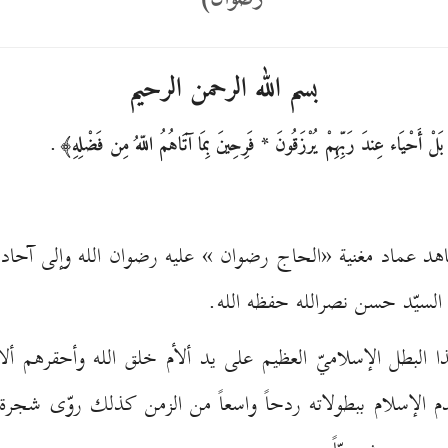
بسم الله الرحمن الرحيم
.
تاً بَلْ أَحْيَاء عِندَ رَبِّهِمْ يُرْزَقُونَ * فَرِحِينَ بِمَا آتَاهُمُ اللّهُ مِن فَضْلِهِ﴾
اهد عماد مغنية «الحاج رضوان » عليه رضوان الله وإلى آحاد
السيّد حسن نصرالله حفظه الله.
بطل الإسلاميّ العظيم على يد ألأم خلق الله وأحقرهم ألا وهم
 الإسلام ببطولاته ردحاً واسعاً من الزمن كذلك روّى شجرة ا