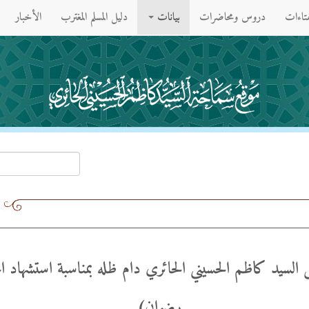
فتاءات
دروس ومحاضرات
بيانات
دليل المسلم المغترب
الأخبار
ى السيد كاظم الحسيني الحائري دام ظله بمناسبة استشهاد ال
رضوان)