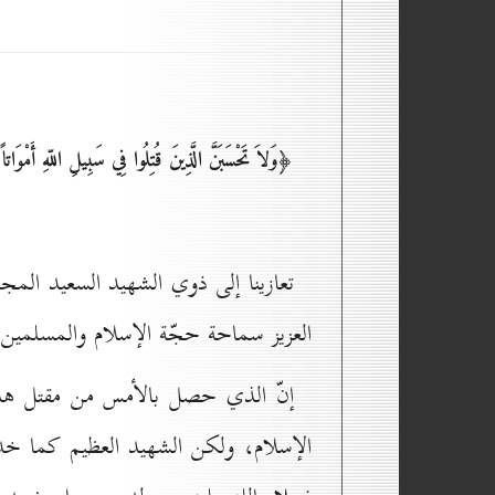
﴿وَلاَ تَحْسَبَنَّ الَّذِينَ قُتِلُوا فِي سَبِيلِ اللّهِ أَمْوَا
تعازينا إلى ذوي الشهيد السعيد المج
العزيز سماحة حجّة الإسلام والمسلمين 
إنّ الذي حصل بالأمس من مقتل هذا ال
الإسلام، ولكن الشهيد العظيم كما خدم