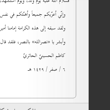
فسلام الله عليه يوم ولد، ويوم استشهد، 
وإنّي اُعزّيكم جميعاً واُهنّئكم في نف
ولقد سبقه إلى هذه الكرامة إمامنا أمير
وأبشر يا «نصرالله» بالنصر، فلقد قال 
كاظم الحسينيّ الحائريّ
٦ / صفر / ۱٤۲۹ هـ