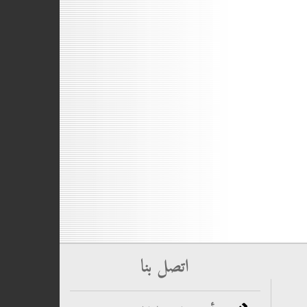
اتصل بنا