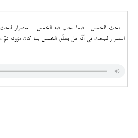
بحث الخمس - فيما يجب فيه الخمس - استمرار لبحث
استمرار للبحث في أنّه هل يتعلّق الخمس بما كان مؤونة ثمّ 