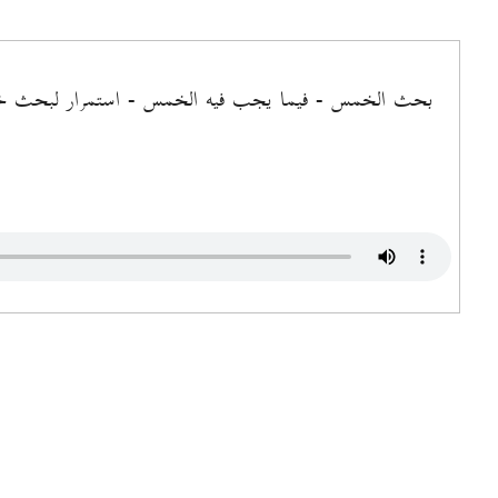
بحث الخمس - فيما يجب فيه الخمس - استمرار لبحث خ