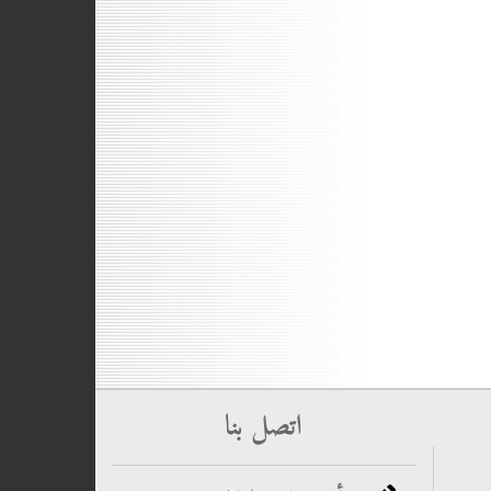
اتصل بنا