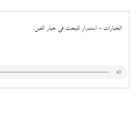
الخيارات - استمرار للبحث في خيار الغبن.